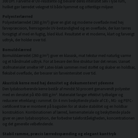
300 DPI. Farverne er UV-resistente og bevarer deres intensitet selv i lyse rum,
hvilket gør lærredet velegnet til både hjemmet og offentlige miljøer.
Polyesterlærred
Polyesterlærredet (260 g/m²) giver en glat og moderne overflade med høj
farvepræcision, fremragende UV-bestandighed og en overflade, der kan tørres
forsigtigt af med en fugtig, blød klud. Resultatet er et moderne, klart og farverigt
udtryk, der holder over tid.
Bomuldslærred
Bomuldslærredet (260 g/m²) giver en klassisk, mat tekstur med naturlig varme
og et håndmalet udtryk. For at bevare den fine struktur bør det renses. Uanset
stofmaterialet smelter HP Latex-blæk sammen med stoffet og skaber en holdbar,
fleksibel overflade, der bevarer sin farveintensitet over tid.
Akustisk kerne med høj densitet og dokumenteret ydeevne
Den lydabsorberende kerne består af mindst 50 procent genanvendt polyester
med en densitet på 450–600 g/m². Materialet fanger effektivt lydbølger og
reducerer efterklang i rummet. En 4 mm beskyttende plade af CE-, M1- og PEFC-
certificeret træ er monteret på bagsiden for at skabe stabilitet og en holdbar
konstruktion. Kombinationen af lærred, kernemateriale og beskyttende plade
giver en jævn lydabsorption, der forbedrer taleforståeligheden, koncentrationen
og det generelle velbefindende.
Stabil ramme, præcis lærredsspænding og elegant kanttryk