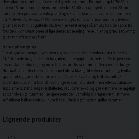
Hver plade er monteret på en solid fyrretræsramme. Formater op til 70×50 cm
har en 15 mm ramme, mens formater fra 90×60 cm og opefter har en 20 mm
ramme. Den præcise lærredsspænding sikrer, at lærredet bevarer sin form over
tid. Motivet
Verdenskort i blå nuancer
er trykt rundt om hele rammen, hvilket
giver det et stilfuldt gallerilook, hvor lærredet er lige så smukt fra siden som fra
forsiden. Kombinationen af lige lærredsspænding, rene linjer og præcis trykning
giver et professionelt finish.
Nem ophængning
For at gøre ophængningen nem og bekvem er alle lærreder udstyret med 6–8
CNC-fræsede nøglehuller på bagsiden, afhængigt af størrelsen. Dette giver en
ekstra stabil ophængning uden behov for ekstra rammer eller specielle kroge.
Normalt er en eller to skruer pr. panel tilstrækkeligt til sikker montering, hvilket
sparer tid og gør installationen nem. Akustik, kvalitet og helhedsindtryk
Akustiske billeder fra SilentDirect fungerer som et diskret, men effektivt akustisk
supplement. Det blødgør lydbilledet, reducerer ekko og gør det mere behageligt
at opholde sig i rummet i længere perioder. Samtidig bidrager det til et mere
sofistikeret helhedsindtryk, hvor både udtryk og funktion spiller sammen.
Lignende produkter