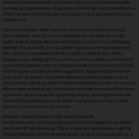
SilentDirects akustiske billeder
Verdenskort i blå nuancer
kombinerer akustiske
løsninger og vægdekoration i ét og samme produkt. Den solide fyrretræsramme
er fyldt med genanvendt polyester, som hjælper med at absorbere forstyrrende
lydrefleksioner.
Dette har en mærkbar effekt i rum, hvor støjniveauet hurtigt kan blive højt,
såsom køkkener, stuer, åbne kontorlandskaber eller mødelokaler. Panelet
hjælper med at reducere den oplevede lydstyrke og skabe et mere behageligt
lydbillede. Placer panelet, hvor du oplever meget ekko eller høje støjniveauer,
f.eks. i åbne rum, hjemmekontorer eller sociale områder. Motiver i denne
kategori fungerer særligt godt i rum, hvor du ønsker at skabe en gennemtænkt
og sammenhængende stemning. Dette gør panelet let at kombinere med både
neutrale og mere udtryksfulde indretningsdetaljer. Designet forbedrer rummet –
både visuelt og akustisk. Den akustisk effektive konstruktion hjælper med at
reducere skarpe ekkoer og skabe en blødere helhedsfornemmelse i rummet. Den
afbalancerede absorption gør lyden blødere og forbedrer rumakustikken i stuer
og kontorer samt soveværelser og offentlige miljøer. Samtidig fremhæver den
høje kvalitet i trykteknologien lyset, farverne og detaljerne i motivet, hvilket
skaber en harmonisk stemning i rummet.
Premium-tryk på polyester eller bomuldslærred
Motivet
Verdenskort i blå nuancer
gengives med høj farvepræcision og detaljer
takket være HP Latex-teknologi. Trykket er lavet med vandbaserede, lugtfri og
GREENGUARD Gold-certificerede blækpatroner, der giver en opløsning på op til