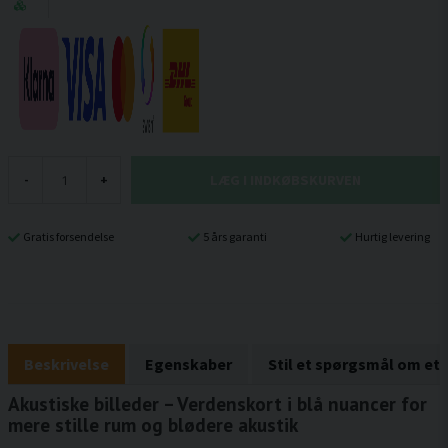
LÆG I INDKØBSKURVEN
-
+
Gratis forsendelse
5 års garanti
Hurtig levering
Beskrivelse
Egenskaber
Stil et spørgsmål om et
Akustiske billeder – Verdenskort i blå nuancer for
mere stille rum og blødere akustik