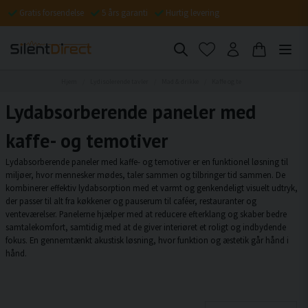
Gratis forsendelse
5 års garanti
Hurtig levering
Hjem
Lydisolerende tavler
Mad & drikke
Kaffe og te
Lydabsorberende paneler med
kaffe- og temotiver
Lydabsorberende paneler med kaffe- og temotiver er en funktionel løsning til
miljøer, hvor mennesker mødes, taler sammen og tilbringer tid sammen. De
kombinerer effektiv lydabsorption med et varmt og genkendeligt visuelt udtryk,
der passer til alt fra køkkener og pauserum til caféer, restauranter og
venteværelser. Panelerne hjælper med at reducere efterklang og skaber bedre
samtalekomfort, samtidig med at de giver interiøret et roligt og indbydende
fokus. En gennemtænkt akustisk løsning, hvor funktion og æstetik går hånd i
hånd.