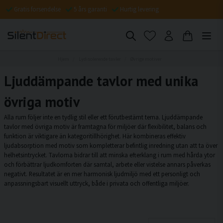
Gratis forsendelse
5 års garanti
Hurtig levering
Hjem
Lydisolerende tavler
Øvrige motiver
Ljuddämpande tavlor med unika
övriga motiv
Alla rum följer inte en tydlig stil eller ett förutbestämt tema. Ljuddämpande
tavlor med övriga motiv är framtagna för miljöer där flexibilitet, balans och
funktion är viktigare än kategoritillhörighet. Här kombineras effektiv
ljudabsorption med motiv som kompletterar befintlig inredning utan att ta över
helhetsintrycket. Tavlorna bidrar till att minska efterklang i rum med hårda ytor
och förbättrar ljudkomforten där samtal, arbete eller vistelse annars påverkas
negativt. Resultatet är en mer harmonisk ljudmiljö med ett personligt och
anpassningsbart visuellt uttryck, både i privata och offentliga miljöer.