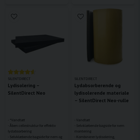
SILENTDIRECT
SILENTDIRECT
Lydisolering –
Lydabsorberende og
SilentDirect Neo
lydisolerende materiale
– SilentDirect Neo-rulle
- *Vandtæt
- Vandtæt
- Åben cellestruktur for effektiv
- Selvklæbende bagside for nem
lydabsorbering
montering
- Selvklæbende bagside for nem og
- Kombinerer lydisolering,