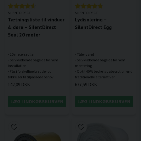
SILENTDIRECT
SILENTDIRECT
Tætningsliste til vinduer
Lydisolering –
& døre – SilentDirect
SilentDirect Egg
Seal 20 meter
- 20 meters rulle
- Tåler vand
- Selvklæbende bagside for nem
- Selvklæbende bagside for nem
installation
montering
- Fås i forskellige bredder og
- Op til 40 % bedre lydabsorption end
142,09 DKK
677,59 DKK
LÆG I INDKØBSKURVEN
LÆG I INDKØBSKURVEN