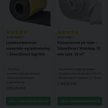
SILENTDIRECT
SILENTDIRECT
Lydabsorberende
Polyestervat på rulle –
materiale og lydisolering
SilentDirect Wadding, 70
– SilentDirect Egg Roll
mm tykt. 10 m²
- *Vandtæt
- Let at forme, klippe og rengøre
- Leveres i ruller på 10 meter
- Leveres i ruller på 10 meter (10 m²)
- Giver op til 40 % bedre
1 784,29 DKK
2 855,29 DKK
LÆG I INDKØBSKURVEN
LÆG I INDKØBSKURVEN