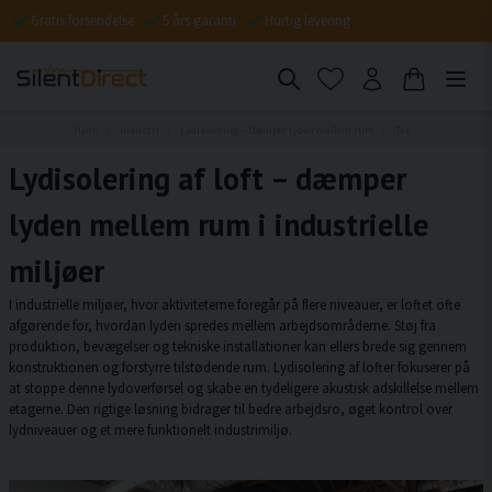
Gratis forsendelse
5 års garanti
Hurtig levering
Hjem
Industri
Lydisolering – Dæmper lyden mellem rum
Tak
Lydisolering af loft – dæmper
lyden mellem rum i industrielle
miljøer
I industrielle miljøer, hvor aktiviteterne foregår på flere niveauer, er loftet ofte
afgørende for, hvordan lyden spredes mellem arbejdsområderne. Støj fra
produktion, bevægelser og tekniske installationer kan ellers brede sig gennem
konstruktionen og forstyrre tilstødende rum. Lydisolering af lofter fokuserer på
at stoppe denne lydoverførsel og skabe en tydeligere akustisk adskillelse mellem
etagerne. Den rigtige løsning bidrager til bedre arbejdsro, øget kontrol over
lydniveauer og et mere funktionelt industrimiljø.