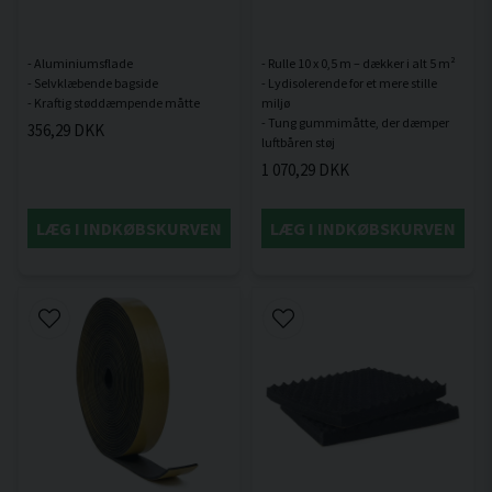
- Aluminiumsflade
- Rulle 10 x 0,5 m – dækker i alt 5 m²
- Selvklæbende bagside
- Lydisolerende for et mere stille
miljø
- Tung gummimåtte, der dæmper
356,29 DKK
1 070,29 DKK
LÆG I INDKØBSKURVEN
LÆG I INDKØBSKURVEN