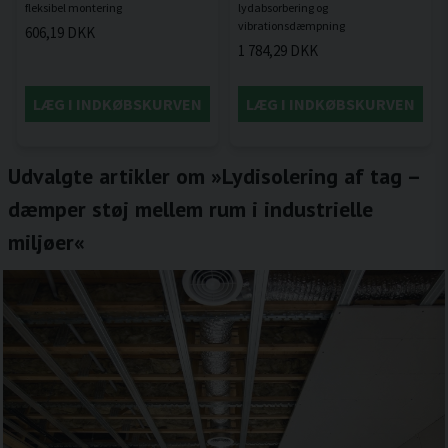
lydabsorbering og
606,19 DKK
1 784,29 DKK
LÆG I INDKØBSKURVEN
LÆG I INDKØBSKURVEN
Udvalgte artikler om »Lydisolering af tag –
dæmper støj mellem rum i industrielle
miljøer«