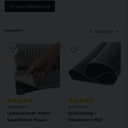
Til vores videnportal
8 produkter
Udvalgte
SILENTDIRECT
SILENTDIRECT
Lydisolerende måtte –
Lydisolering –
SilentDirect Polaric
SilentDirect MLV