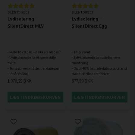
SILENTDIRECT
SILENTDIRECT
Lydisolering –
Lydisolering –
SilentDirect MLV
SilentDirect Egg
- Rulle 10 x 0,5 m – dækker i alt 5 m²
- Tåler vand
- Lydisolerende for et mere stille
- Selvklæbende bagside for nem
miljø
montering
- Tung gummimåtte, der dæmper
- Op til 40 % bedre lydabsorption end
1 070,29 DKK
677,59 DKK
LÆG I INDKØBSKURVEN
LÆG I INDKØBSKURVEN