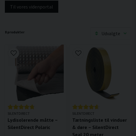
Til vores videnportal
8 produkter
Udvalgte
SILENTDIRECT
SILENTDIRECT
Lydisolerende måtte –
Tætningsliste til vinduer
SilentDirect Polaric
& døre – SilentDirect
Seal 20 meter