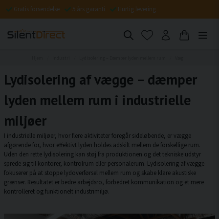
Gratis forsendelse
5 års garanti
Hurtig levering
Hjem
Industri
Lydisolering – Dæmper lyden mellem rum
Væg
Lydisolering af vægge – dæmper
lyden mellem rum i industrielle
miljøer
I industrielle miljøer, hvor flere aktiviteter foregår sideløbende, er vægge
afgørende for, hvor effektivt lyden holdes adskilt mellem de forskellige rum.
Uden den rette lydisolering kan støj fra produktionen og det tekniske udstyr
sprede sig til kontorer, kontrolrum eller personalerum. Lydisolering af vægge
fokuserer på at stoppe lydoverførsel mellem rum og skabe klare akustiske
grænser. Resultatet er bedre arbejdsro, forbedret kommunikation og et mere
kontrolleret og funktionelt industrimiljø.