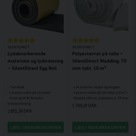
SILENTDIRECT
SILENTDIRECT
Lydabsorberende
Polyestervat på rulle –
materiale og lydisolering
SilentDirect Wadding, 70
– SilentDirect Egg Roll
mm tykt. 10 m²
- *Vandtæt
- Let at forme, klippe og rengøre
- Leveres i ruller på 10 meter
- Leveres i ruller på 10 meter (10 m²)
- Giver op til 40 % bedre
1 784,29 DKK
2 855,29 DKK
LÆG I INDKØBSKURVEN
LÆG I INDKØBSKURVEN