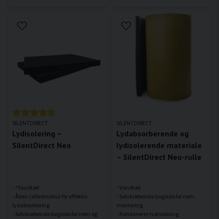
SILENTDIRECT
SILENTDIRECT
Lydisolering –
Lydabsorberende og
SilentDirect Neo
lydisolerende materiale
– SilentDirect Neo-rulle
- *Vandtæt
- Vandtæt
- Åben cellestruktur for effektiv
- Selvklæbende bagside for nem
lydabsorbering
montering
- Selvklæbende bagside for nem og
- Kombinerer lydisolering,