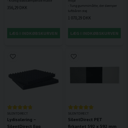
miljø
- Tung gummimåtte, der dæmper
356,29 DKK
1 070,29 DKK
LÆG I INDKØBSKURVEN
LÆG I INDKØBSKURVEN
SILENTDIRECT
SILENTDIRECT
Lydisolering –
SilentDirect PET
SilentDirect Egg
firkantet 592 x 592 mm