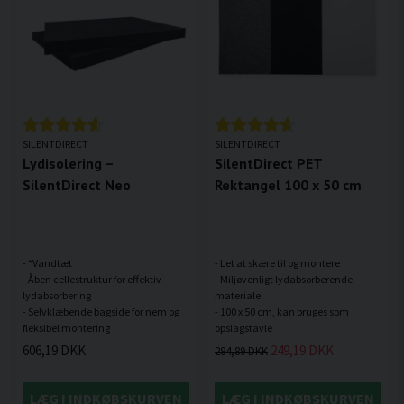
SILENTDIRECT
SILENTDIRECT
Lydisolering –
SilentDirect PET
SilentDirect Neo
Rektangel 100 x 50 cm
- *Vandtæt
- Let at skære til og montere
- Åben cellestruktur for effektiv
- Miljøvenligt lydabsorberende
lydabsorbering
materiale
- Selvklæbende bagside for nem og
- 100 x 50 cm, kan bruges som
606,19 DKK
249,19 DKK
284,89 DKK
LÆG I INDKØBSKURVEN
LÆG I INDKØBSKURVEN