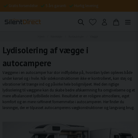
Gratis forsendelse
5 års garanti
Hurtig levering
Hjem
Køretøjer
Autocamper
Vægge
Lydisolering af vægge i
autocampere
Væggene i en autocamper har stor indflydelse på, hvordan lyden opleves både
under kørsel og i hvile. Når sidekonstruktionen ikke er kontrolleret, kan støj og
vibrationer let trænge ind og påvirke hele boligmiljøet. Med den rigtige
lydisolering til væggene kan du skabe bedre afskærmning fra omgivelserne og et
mere afbalanceret lydbillede indeni. Resultatet er en roligere atmosfære, øget
komfort og en mere raffineret fornemmelse i autocamperen. Her finder du
løsninger, der er tilpasset autocamperens vægkonstruktioner og langvarig brug.