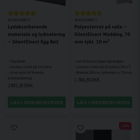
SILENTDIRECT
SILENTDIRECT
Lydabsorberende
Polyestervat på rulle –
materiale og lydisolering
SilentDirect Wadding, 70
– SilentDirect Egg Roll
mm tykt. 10 m²
- *Vandtæt
- Let at forme, klippe og rengøre
- Leveres i ruller på 10 meter
- Leveres i ruller på 10 meter (10 m²)
- Giver op til 40 % bedre
1 784,29 DKK
2 855,29 DKK
LÆG I INDKØBSKURVEN
LÆG I INDKØBSKURVEN
-13%