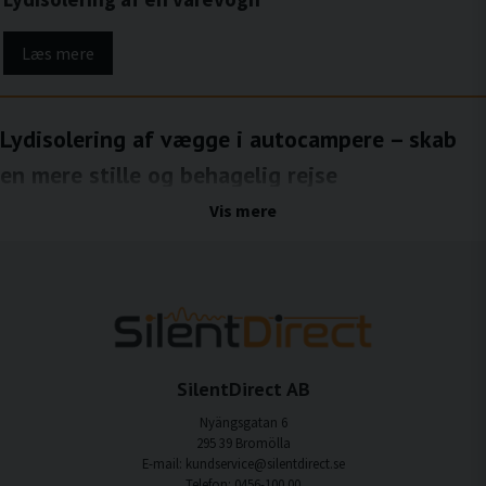
Læs mere
Lydisolering af vægge i autocampere – skab
en mere stille og behagelig rejse
Lydisolering af væggene i en autocamper er en effektiv måde at reducere støj fra
Vis mere
vejen, vinden og omgivelserne, som ellers let trænger igennem de tynde
sidepaneler. Væggene fungerer ofte som store resonansflader og lydlækager, især
når man kører med højere hastigheder. Med den rigtige lydisolering kan både
strukturbåren støj og luftbåren støj reduceres, hvilket giver et mere stille, behageligt
og behageligt miljø i hele autocamperen.
Fordele ved lydisolering af autocamperens
vægge
SilentDirect AB
Mindre støj fra omgivelserne
Nyängsgatan 6
Lydisolering af væggene reducerer vindstøj og støj fra passerende trafik.
295 39 Bromölla
E-mail: kundservice@silentdirect.se
Reducerede vibrationer
Telefon: 0456-100 00