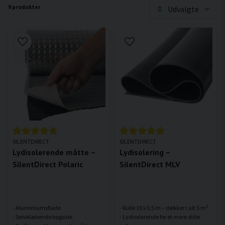
9 produkter
Udvalgte
SILENTDIRECT
SILENTDIRECT
Lydisolerende måtte –
Lydisolering –
SilentDirect Polaric
SilentDirect MLV
- Aluminiumsflade
- Rulle 10 x 0,5 m – dækker i alt 5 m²
- Selvklæbende bagside
- Lydisolerende for et mere stille