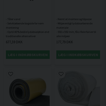
- Tåler vand
- Nemt at montere og tilpasse
- Selvklæbende bagside for nem
- Miljøvenligt lydabsorberende
montering
materiale
- Op til 40 % bedre lydabsorption end
- 592 x 592 mm, fås i flere farver til
677,59 DKK
177,79 DKK
LÆG I INDKØBSKURVEN
LÆG I INDKØBSKURVEN