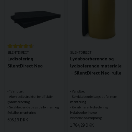
SILENTDIRECT
SILENTDIRECT
Lydisolering –
Lydabsorberende og
SilentDirect Neo
lydisolerende materiale
– SilentDirect Neo-rulle
- *Vandtæt
- Vandtæt
- Åben cellestruktur for effektiv
- Selvklæbende bagside for nem
lydabsorbering
montering
- Selvklæbende bagside for nem og
- Kombinerer lydisolering,
lydabsorbering og
606,19 DKK
1 784,29 DKK