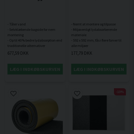
- Tåler vand
- Nemt at montere og tilpasse
- Selvklæbende bagside for nem
- Miljøvenligt lydabsorberende
montering
materiale
- Op til 40 % bedre lydabsorption end
- 592 x 592 mm, fås i flere farver til
677,59 DKK
177,79 DKK
LÆG I INDKØBSKURVEN
LÆG I INDKØBSKURVEN
-13%