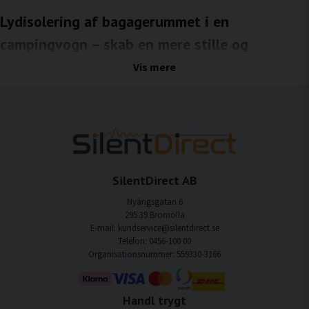
Lydisolering af bagagerummet i en
campingvogn – skab en mere stille og
behagelig rejse
Vis mere
Lydisolering af bagagerummet i campingvogne er en effektiv måde at reducere
vejstøj, vibrationer og resonanser, som ellers ville sprede sig til opholdsrummet.
Bagagerum består ofte af store metaloverflader og hulrum, der let forstærker
strukturbåren støj. Med den rigtige lydisolering kan både strukturbåren og luftbåren
støj reduceres, hvilket giver et mere stille, behageligt og behageligt miljø under
rejsen.
Fordele ved lydisolering af bagagerummet i
SilentDirect AB
campingvogne
Nyängsgatan 6
295 39 Bromölla
Mindre støj bagfra
E-mail: kundservice@silentdirect.se
Lydisolering af bagagerummet reducerer vejstøj og resonans, som ellers ville blive
Telefon: 0456-100 00
overført gennem campingvognens struktur.
Organisationsnummer: 559330-3166
Øget komfort under kørslen
Lavere støjniveauer giver en mere stille og behagelig oplevelse i opholdsområdet.
Handl trygt