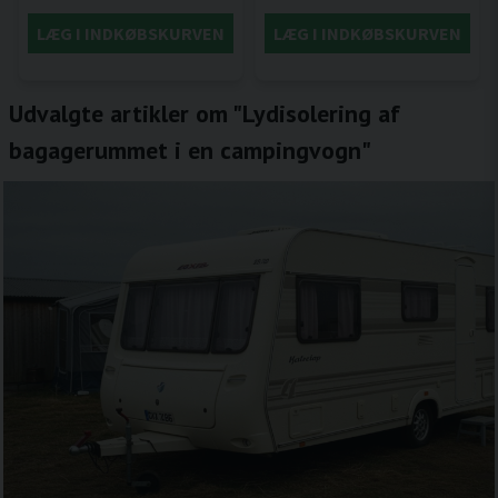
LÆG I INDKØBSKURVEN
LÆG I INDKØBSKURVEN
Udvalgte artikler om "Lydisolering af
bagagerummet i en campingvogn"