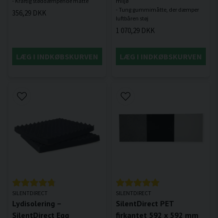
miljø
- Tung gummimåtte, der dæmper
356,29 DKK
1 070,29 DKK
LÆG I INDKØBSKURVEN
LÆG I INDKØBSKURVEN
SILENTDIRECT
SILENTDIRECT
Lydisolering –
SilentDirect PET
SilentDirect Egg
firkantet 592 x 592 mm