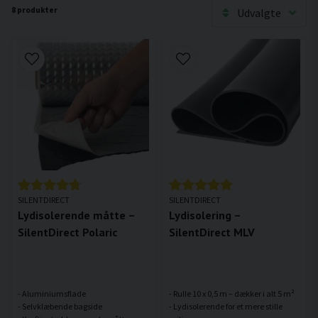
8 produkter
Udvalgte
SILENTDIRECT
SILENTDIRECT
Lydisolerende måtte –
Lydisolering –
SilentDirect Polaric
SilentDirect MLV
- Aluminiumsflade
- Rulle 10 x 0,5 m – dækker i alt 5 m²
- Selvklæbende bagside
- Lydisolerende for et mere stille