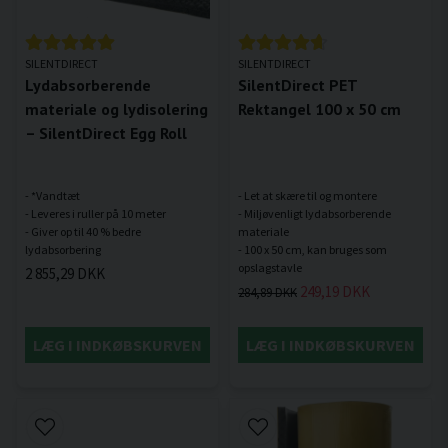
SILENTDIRECT
SILENTDIRECT
Lydabsorberende
SilentDirect PET
materiale og lydisolering
Rektangel 100 x 50 cm
– SilentDirect Egg Roll
- *Vandtæt
- Let at skære til og montere
- Leveres i ruller på 10 meter
- Miljøvenligt lydabsorberende
- Giver op til 40 % bedre
materiale
- 100 x 50 cm, kan bruges som
2 855,29 DKK
249,19 DKK
284,89 DKK
LÆG I INDKØBSKURVEN
LÆG I INDKØBSKURVEN