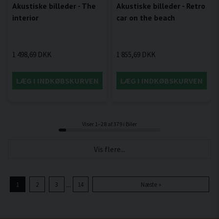
Akustiske billeder - The
Akustiske billeder - Retro
interior
car on the beach
1 498,69 DKK
1 855,69 DKK
LÆG I INDKØBSKURVEN
LÆG I INDKØBSKURVEN
Viser 1–28 af 379 i Biler
Vis flere...
...
1
2
3
14
Næste »