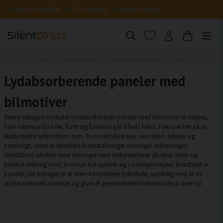
Gratis forsendelse
5 års garanti
Hurtig levering
Hjem
Lydisolerende tavler
Biler, motorer og køretøjer
Biler
Lydabsorberende paneler med
bilmotiver
Denne kategori omfatter lydabsorberende paneler med bilmotiver til miljøer,
hvor interesse for biler, form og funktion går hånd i hånd. Fokus er her på at
skabe bedre lydkomfort i rum, hvor udtrykket kan være klart, teknisk og
personligt, uden at akustiske foranstaltninger overtager indretningen.
SilentDirect udvikler disse løsninger med dokumenteret akustisk viden og
praktisk erfaring med, hvordan lyd opfører sig i virkelige miljøer. Resultatet er
paneler, der bidrager til et mere kontrolleret lydbillede, samtidig med at de
styrker rummets identitet og giver et gennemtænkt helhedsindtryk over tid.