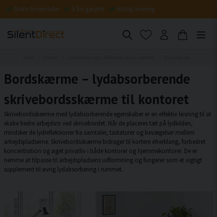
Gratis forsendelse
5 års garanti
Hurtig levering
Hjem
Kontor
Lydabsorbering – Reducerer ekko i rummet
Bordskærme
Bordskærme – lydabsorberende
skrivebordsskærme til kontoret
Skrivebordsskærme med lydabsorberende egenskaber er en effektiv løsning til at
skabe bedre arbejdsro ved skrivebordet. Når de placeres tæt på lydkilden,
mindsker de lydrefleksioner fra samtaler, tastaturer og bevægelser mellem
arbejdspladserne. Skrivebordsskærme bidrager til kortere efterklang, forbedret
koncentration og øget privatliv i både kontorer og hjemmekontorer. De er
nemme at tilpasse til arbejdspladsens udformning og fungerer som et vigtigt
supplement til øvrig lydabsorbering i rummet.