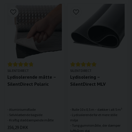
SILENTDIRECT
SILENTDIRECT
Lydisolerende måtte –
Lydisolering –
SilentDirect Polaric
SilentDirect MLV
- Aluminiumsflade
- Rulle 10 x 0,5 m – dækker i alt 5 m²
- Selvklæbende bagside
- Lydisolerende for et mere stille
miljø
- Tung gummimåtte, der dæmper
356,29 DKK