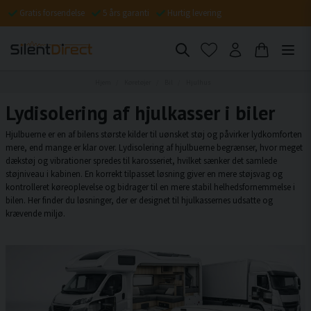
Gratis forsendelse
5 års garanti
Hurtig levering
Hjem
Køretøjer
Bil
Hjulhus
Lydisolering af hjulkasser i biler
Hjulbuerne er en af bilens største kilder til uønsket støj og påvirker lydkomforten
mere, end mange er klar over. Lydisolering af hjulbuerne begrænser, hvor meget
dækstøj og vibrationer spredes til karosseriet, hvilket sænker det samlede
støjniveau i kabinen. En korrekt tilpasset løsning giver en mere støjsvag og
kontrolleret køreoplevelse og bidrager til en mere stabil helhedsfornemmelse i
bilen. Her finder du løsninger, der er designet til hjulkassernes udsatte og
krævende miljø.