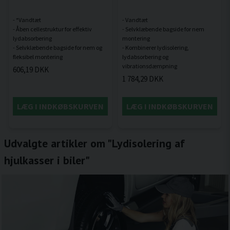
- *Vandtæt
- Vandtæt
- Åben cellestruktur for effektiv
- Selvklæbende bagside for nem
lydabsorbering
montering
- Selvklæbende bagside for nem og
- Kombinerer lydisolering,
lydabsorbering og
606,19 DKK
1 784,29 DKK
LÆG I INDKØBSKURVEN
LÆG I INDKØBSKURVEN
Udvalgte artikler om "Lydisolering af
hjulkasser i biler"