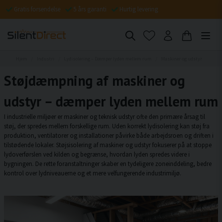
Gratis forsendelse
5 års garanti
Hurtig levering
Hjem
Industri
Lydisolering – Dæmper lyden mellem rum
Maskiner og udstyr
Støjdæmpning af maskiner og
udstyr – dæmper lyden mellem rum
I industrielle miljøer er maskiner og teknisk udstyr ofte den primære årsag til
støj, der spredes mellem forskellige rum. Uden korrekt lydisolering kan støj fra
produktion, ventilatorer og installationer påvirke både arbejdsroen og driften i
tilstødende lokaler. Støjsisolering af maskiner og udstyr fokuserer på at stoppe
lydoverførslen ved kilden og begrænse, hvordan lyden spredes videre i
bygningen. De rette foranstaltninger skaber en tydeligere zoneinddeling, bedre
kontrol over lydniveauerne og et mere velfungerende industrimiljø.