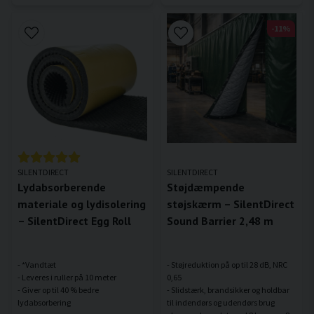
-11%
SILENTDIRECT
SILENTDIRECT
Lydabsorberende
Støjdæmpende
materiale og lydisolering
støjskærm – SilentDirect
– SilentDirect Egg Roll
Sound Barrier 2,48 m
- *Vandtæt
- Støjreduktion på op til 28 dB, NRC
- Leveres i ruller på 10 meter
0,65
- Giver op til 40 % bedre
- Slidstærk, brandsikker og holdbar
til indendørs og udendørs brug