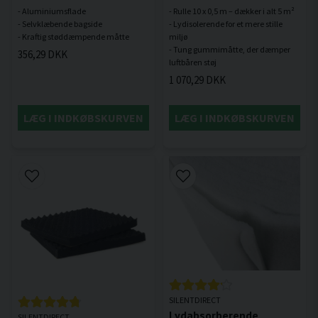
- Aluminiumsflade
- Rulle 10 x 0,5 m – dækker i alt 5 m²
- Selvklæbende bagside
- Lydisolerende for et mere stille
miljø
- Tung gummimåtte, der dæmper
356,29 DKK
1 070,29 DKK
LÆG I INDKØBSKURVEN
LÆG I INDKØBSKURVEN
SILENTDIRECT
Lydabsorberende
SILENTDIRECT