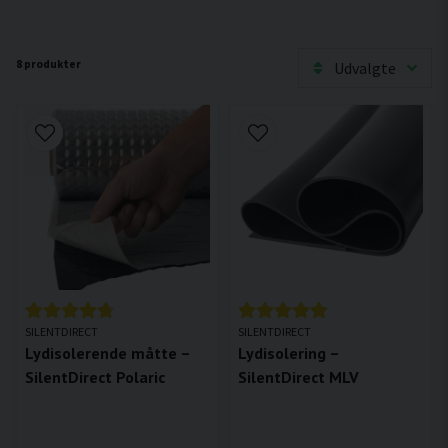
8 produkter
Udvalgte
SILENTDIRECT
SILENTDIRECT
Lydisolerende måtte –
Lydisolering –
SilentDirect Polaric
SilentDirect MLV