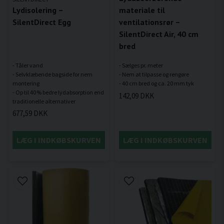
Lydisolering –
materiale til
SilentDirect Egg
ventilationsrør –
SilentDirect Air, 40 cm
bred
- Tåler vand
- Sælges pr. meter
- Selvklæbende bagside for nem
- Nem at tilpasse og rengøre
montering
- Op til 40 % bedre lydabsorption end
142,09 DKK
677,59 DKK
LÆG I INDKØBSKURVEN
LÆG I INDKØBSKURVEN