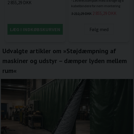
- Leveres komplet med 8 kroge og 8
2 855,29 DKK
2 855,29 DKK
3 212,29 DKK
LÆG I INDKØBSKURVEN
Følg med
Udvalgte artikler om »Støjdæmpning af
maskiner og udstyr – dæmper lyden mellem
rum«