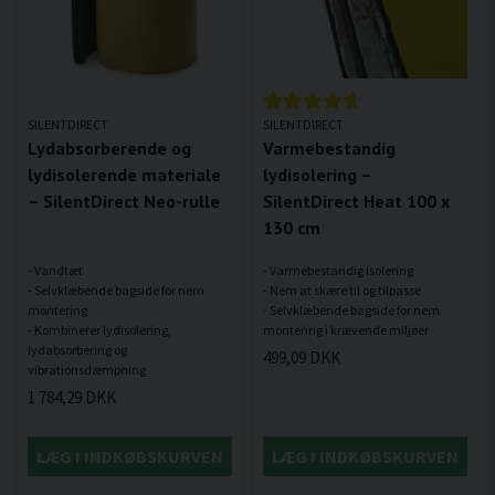
SILENTDIRECT
SILENTDIRECT
Lydabsorberende og
Varmebestandig
lydisolerende materiale
lydisolering –
– SilentDirect Neo-rulle
SilentDirect Heat 100 x
130 cm
- Vandtæt
- Varmebestandig isolering
- Selvklæbende bagside for nem
- Nem at skære til og tilpasse
montering
- Selvklæbende bagside for nem
- Kombinerer lydisolering,
lydabsorbering og
499,09 DKK
1 784,29 DKK
LÆG I INDKØBSKURVEN
LÆG I INDKØBSKURVEN