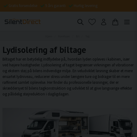
Gratis forsendelse
5 års garanti
Hurtig levering
Hjem
Køretøjer
Bil
Tag
Lydisolering af biltage
Biltaget har en betydelig indflydelse på, hvordan lyden opleves i kabinen, især
ved højere hastigheder. Lydisolering af taget begrænser virkningen af vibrationer
og ekstern støj på bilens indvendige miljø. En veludviklet løsning skaber et mere
ensartet lydniveau, reducerer stress under længere ture og bidrager til en mere
raffineret samlet oplevelse. Her finder du professionelle løsninger, der er
skræddersyet til bilens tagkonstruktion og udviklet til at give langvarige effekter
og pålidelig støjreduktion i dagligdagen.