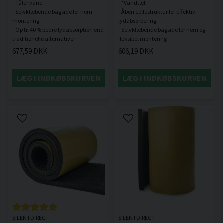
- Tåler vand
- *Vandtæt
- Selvklæbende bagside for nem
- Åben cellestruktur for effektiv
montering
lydabsorbering
- Op til 40 % bedre lydabsorption end
- Selvklæbende bagside for nem og
677,59 DKK
606,19 DKK
LÆG I INDKØBSKURVEN
LÆG I INDKØBSKURVEN
SILENTDIRECT
SILENTDIRECT