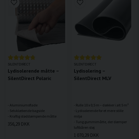
SILENTDIRECT
SILENTDIRECT
Lydisolerende måtte –
Lydisolering –
SilentDirect Polaric
SilentDirect MLV
- Aluminiumsflade
- Rulle 10 x 0,5 m – dækker i alt 5 m²
- Selvklæbende bagside
- Lydisolerende for et mere stille
miljø
- Tung gummimåtte, der dæmper
356,29 DKK
1 070,29 DKK