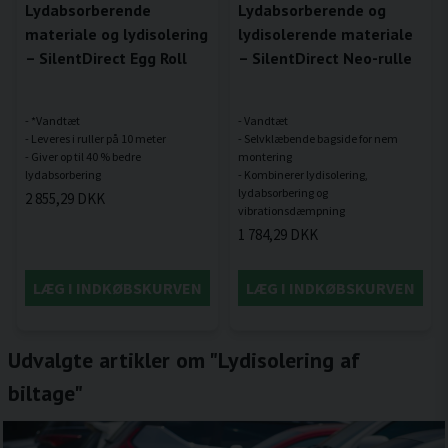
Lydabsorberende
Lydabsorberende og
materiale og lydisolering
lydisolerende materiale
– SilentDirect Egg Roll
– SilentDirect Neo-rulle
- *Vandtæt
- Vandtæt
- Leveres i ruller på 10 meter
- Selvklæbende bagside for nem
- Giver op til 40 % bedre
montering
- Kombinerer lydisolering,
lydabsorbering og
2 855,29 DKK
1 784,29 DKK
LÆG I INDKØBSKURVEN
LÆG I INDKØBSKURVEN
Udvalgte artikler om "Lydisolering af
biltage"