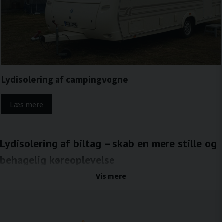
Lydisolering af campingvogne
Læs mere
Lydisolering af biltag – skab en mere stille og
behagelig køreoplevelse
Lydisolering af biltaget er en effektiv foranstaltning til at reducere støj fra vind, regn
Vis mere
og omgivelserne. Taget består ofte af store, tynde metaloverflader, der let vibrerer
og lader lyden trænge igennem, når man kører. Lydisolering af taget reducerer
både strukturel støj og luftbåren støj, hvilket resulterer i et mere støjsvagt lydmiljø
og en mere behagelig oplevelse i bilen.