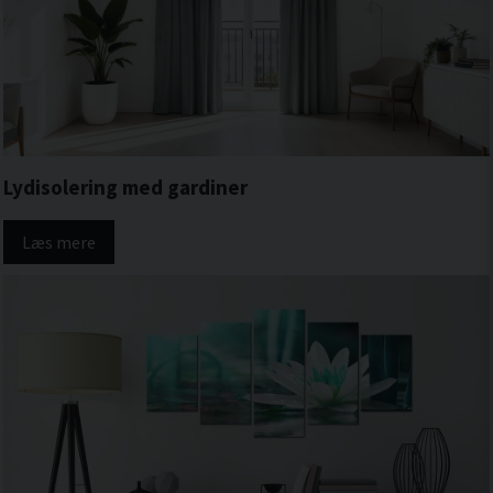
Lydisolering med gardiner
Læs mere