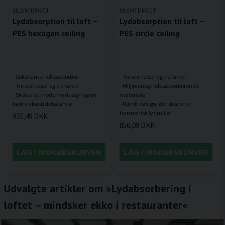
SILENTDIRECT
SILENTDIRECT
Lydabsorption til loft –
Lydabsorption til loft –
PES hexagon ceiling
PES circle ceiling
- Sekskantet loftsabsorber
- Tre størrelser og tre farver
- Tre størrelser og tre farver
- Miljøvenligt loftsabsorberende
- Skaber et moderne design og en
materiale
- Rundt design, der skaber et
927,49 DKK
856,09 DKK
LÆG I INDKØBSKURVEN
LÆG I INDKØBSKURVEN
Udvalgte artikler om »Lydabsorbering i
loftet – mindsker ekko i restauranter«