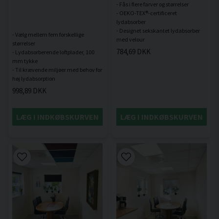
- Fås i flere farver og størrelser
- OEKO-TEX®-certificeret
lydabsorber
- Designet sekskantet lydabsorber
- Vælg mellem fem forskellige
størrelser
784,69 DKK
- Lydabsorberende loftplader, 100
mm tykke
- Til krævende miljøer med behov for
998,89 DKK
LÆG I INDKØBSKURVEN
LÆG I INDKØBSKURVEN