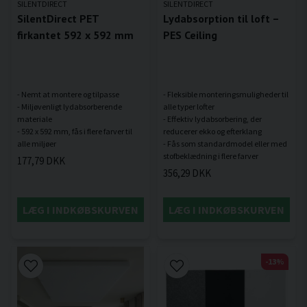
SILENTDIRECT
SILENTDIRECT
SilentDirect PET
Lydabsorption til loft –
firkantet 592 x 592 mm
PES Ceiling
- Nemt at montere og tilpasse
- Fleksible monteringsmuligheder til
- Miljøvenligt lydabsorberende
alle typer lofter
materiale
- Effektiv lydabsorbering, der
- 592 x 592 mm, fås i flere farver til
reducerer ekko og efterklang
- Fås som standardmodel eller med
177,79 DKK
356,29 DKK
LÆG I INDKØBSKURVEN
LÆG I INDKØBSKURVEN
-13%