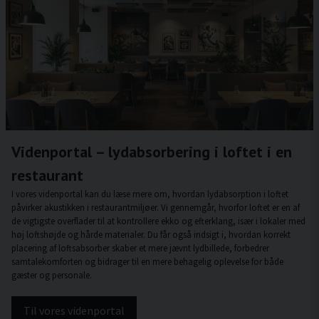
Videnportal – lydabsorbering i loftet i en
restaurant
I vores videnportal kan du læse mere om, hvordan lydabsorption i loftet
påvirker akustikken i restaurantmiljøer. Vi gennemgår, hvorfor loftet er en af
de vigtigste overflader til at kontrollere ekko og efterklang, især i lokaler med
høj loftshøjde og hårde materialer. Du får også indsigt i, hvordan korrekt
placering af loftsabsorber skaber et mere jævnt lydbillede, forbedrer
samtalekomforten og bidrager til en mere behagelig oplevelse for både
gæster og personale.
Til vores videnportal