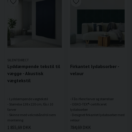
SILENTDIRECT
Lyddæmpende tekstil til
Firkantet lydabsorber -
vægge - Akustisk
velour
vægtekstil
- Lyddæmpende vægtekstil
- Fås i flere farver og størrelser
- Størrelse 138 x 220 cm, fås i 10
- OEKO-TEX®-certificeret
farver
lydabsorber
- Skinne med velcrobånd til nem
- Designet firkantet lydabsorber med
1 855,69 DKK
784,69 DKK