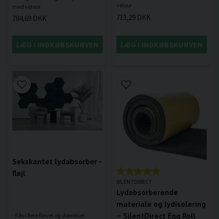
713,29 DKK
784,69 DKK
LÆG I INDKØBSKURVEN
LÆG I INDKØBSKURVEN
Sekskantet lydabsorber -
fløjl
SILENTDIRECT
Lydabsorberende
materiale og lydisolering
– SilentDirect Egg Roll
- Fås i flere farver og størrelser