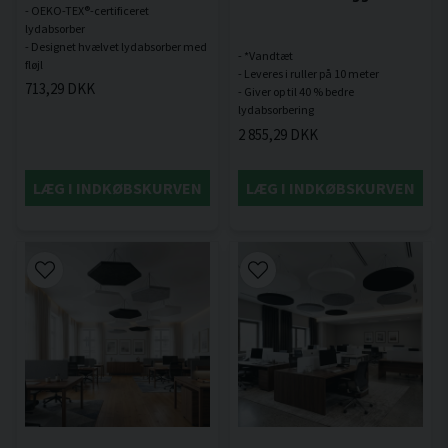
- OEKO-TEX®-certificeret
lydabsorber
- Designet hvælvet lydabsorber med
- *Vandtæt
- Leveres i ruller på 10 meter
713,29 DKK
- Giver op til 40 % bedre
2 855,29 DKK
LÆG I INDKØBSKURVEN
LÆG I INDKØBSKURVEN