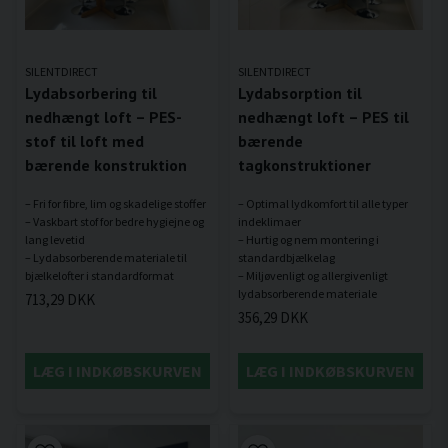
SILENTDIRECT
SILENTDIRECT
Lydabsorbering til
Lydabsorption til
nedhængt loft – PES-
nedhængt loft – PES til
stof til loft med
bærende
bærende konstruktion
tagkonstruktioner
– Fri for fibre, lim og skadelige stoffer
– Optimal lydkomfort til alle typer
– Vaskbart stof for bedre hygiejne og
indeklimaer
lang levetid
– Hurtig og nem montering i
– Lydabsorberende materiale til
standardbjælkelag
– Miljøvenligt og allergivenligt
713,29 DKK
356,29 DKK
LÆG I INDKØBSKURVEN
LÆG I INDKØBSKURVEN