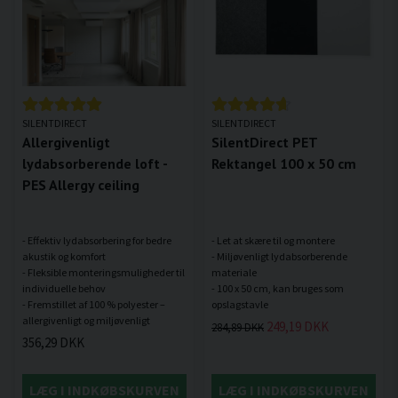
SILENTDIRECT
SILENTDIRECT
Allergivenligt
SilentDirect PET
lydabsorberende loft -
Rektangel 100 x 50 cm
PES Allergy ceiling
- Effektiv lydabsorbering for bedre
- Let at skære til og montere
akustik og komfort
- Miljøvenligt lydabsorberende
- Fleksible monteringsmuligheder til
materiale
individuelle behov
- 100 x 50 cm, kan bruges som
- Fremstillet af 100 % polyester –
249,19 DKK
284,89 DKK
356,29 DKK
LÆG I INDKØBSKURVEN
LÆG I INDKØBSKURVEN