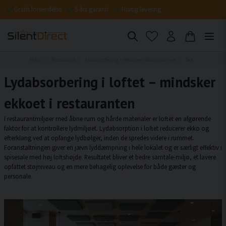
Gratis forsendelse
5 års garanti
Hurtig levering
Hjem
Restaurant
Lydabsorbering – Reducerer ekko i rummet
Tak
Lydabsorbering i loftet – mindsker
ekkoet i restauranten
I restaurantmiljøer med åbne rum og hårde materialer er loftet en afgørende
faktor for at kontrollere lydmiljøet. Lydabsorption i loftet reducerer ekko og
efterklang ved at opfange lydbølger, inden de spredes videre i rummet.
Foranstaltningen giver en jævn lyddæmpning i hele lokalet og er særligt effektiv i
spisesale med høj loftshøjde. Resultatet bliver et bedre samtale-miljø, et lavere
opfattet støjniveau og en mere behagelig oplevelse for både gæster og
personale.