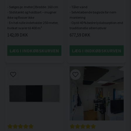
- Sælges pr. meter | Bredde: 160 cm
- Tåler vand
- Slidstærkt og holdbart – mugner
- Selvklæbende bagside for nem
ikke og flosser ikke
montering
- En hel rulle indeholder 250 meter,
- Op til 40 % bedre lydabsorption end
142,09 DKK
677,59 DKK
LÆG I INDKØBSKURVEN
LÆG I INDKØBSKURVEN