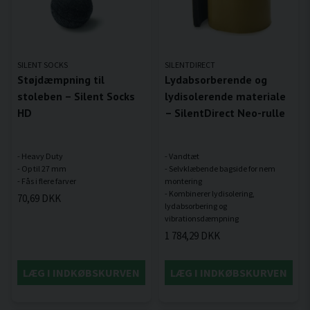
SILENT SOCKS
SILENTDIRECT
Støjdæmpning til
Lydabsorberende og
stoleben – Silent Socks
lydisolerende materiale
HD
– SilentDirect Neo-rulle
- Heavy Duty
- Vandtæt
- Op til 27 mm
- Selvklæbende bagside for nem
montering
- Kombinerer lydisolering,
70,69 DKK
lydabsorbering og
1 784,29 DKK
LÆG I INDKØBSKURVEN
LÆG I INDKØBSKURVEN