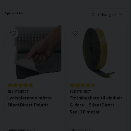
8 produkter
Udvalgte
SILENTDIRECT
SILENTDIRECT
Lydisolerende måtte –
Tætningsliste til vinduer
SilentDirect Polaric
& døre – SilentDirect
Seal 20 meter
- Aluminiumsflade
- 20 meters rulle