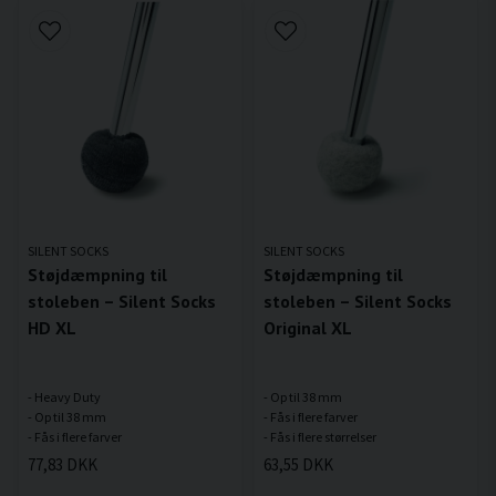
SILENT SOCKS
SILENT SOCKS
Støjdæmpning til
Støjdæmpning til
stoleben – Silent Socks
stoleben – Silent Socks
HD XL
Original XL
- Heavy Duty
- Op til 38 mm
- Op til 38 mm
- Fås i flere farver
77,83 DKK
63,55 DKK