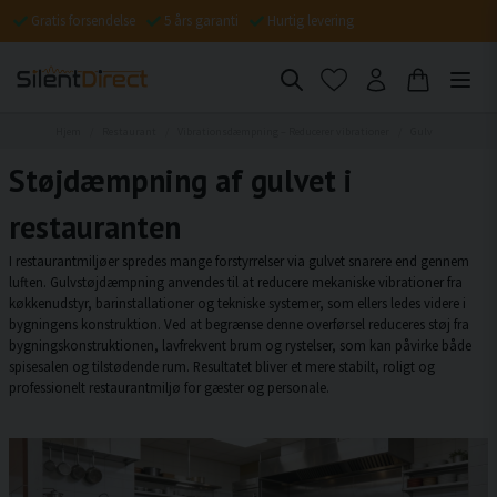
Gratis forsendelse
5 års garanti
Hurtig levering
Hjem
Restaurant
Vibrationsdæmpning – Reducerer vibrationer
Gulv
Støjdæmpning af gulvet i
restauranten
I restaurantmiljøer spredes mange forstyrrelser via gulvet snarere end gennem
luften. Gulvstøjdæmpning anvendes til at reducere mekaniske vibrationer fra
køkkenudstyr, barinstallationer og tekniske systemer, som ellers ledes videre i
bygningens konstruktion. Ved at begrænse denne overførsel reduceres støj fra
bygningskonstruktionen, lavfrekvent brum og rystelser, som kan påvirke både
spisesalen og tilstødende rum. Resultatet bliver et mere stabilt, roligt og
professionelt restaurantmiljø for gæster og personale.