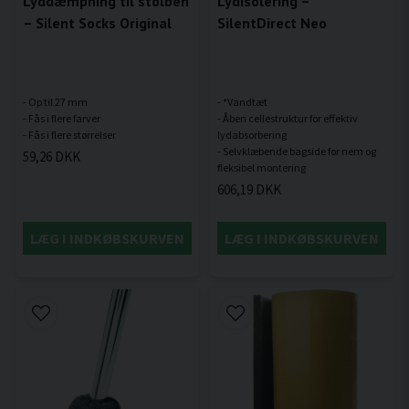
Lyddæmpning til stolben
Lydisolering –
– Silent Socks Original
SilentDirect Neo
- Op til 27 mm
- *Vandtæt
- Fås i flere farver
- Åben cellestruktur for effektiv
lydabsorbering
- Selvklæbende bagside for nem og
59,26 DKK
606,19 DKK
LÆG I INDKØBSKURVEN
LÆG I INDKØBSKURVEN