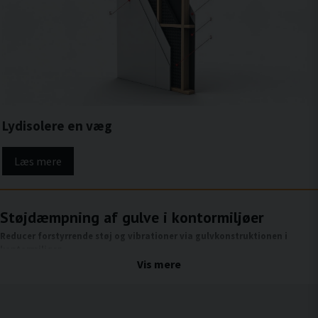
Lydisolere en væg
Læs mere
Støjdæmpning af gulve i kontormiljøer
Reducer forstyrrende støj og vibrationer via gulvkonstruktionen i
kontormiljøer
Vis mere
I kontormiljøer er gulvet en af de mest almindelige spredningsveje for lyd mellem
rum og etager. Skridt, bevægelser, kontorstole, der rulles, møbler, der flyttes, og
teknisk udstyr, der belaster gulvet, skaber vibrationer, der forplanter sig i
bygningens skelet. Lydisolering af gulve har til formål at begrænse spredningen af