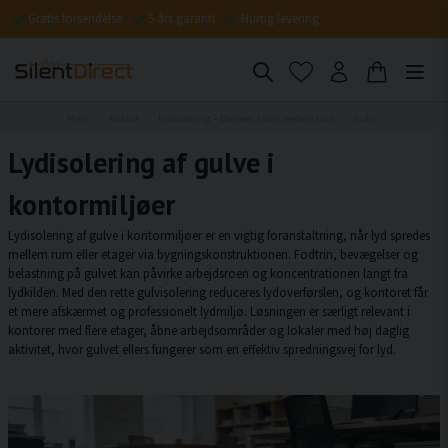
Gratis forsendelse
5 års garanti
Hurtig levering
Hjem
Kontor
Lydisolering – Dæmper lyden mellem rum
Gulv
Lydisolering af gulve i
kontormiljøer
Lydisolering af gulve i kontormiljøer er en vigtig foranstaltning, når lyd spredes
mellem rum eller etager via bygningskonstruktionen. Fodtrin, bevægelser og
belastning på gulvet kan påvirke arbejdsroen og koncentrationen langt fra
lydkilden. Med den rette gulvisolering reduceres lydoverførslen, og kontoret får
et mere afskærmet og professionelt lydmiljø. Løsningen er særligt relevant i
kontorer med flere etager, åbne arbejdsområder og lokaler med høj daglig
aktivitet, hvor gulvet ellers fungerer som en effektiv spredningsvej for lyd.