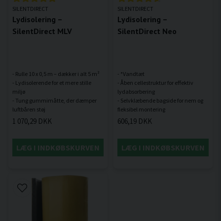
SILENTDIRECT
SILENTDIRECT
Lydisolering –
Lydisolering –
SilentDirect MLV
SilentDirect Neo
- Rulle 10 x 0,5 m – dækker i alt 5 m²
- *Vandtæt
- Lydisolerende for et mere stille
- Åben cellestruktur for effektiv
miljø
lydabsorbering
- Tung gummimåtte, der dæmper
- Selvklæbende bagside for nem og
1 070,29 DKK
606,19 DKK
LÆG I INDKØBSKURVEN
LÆG I INDKØBSKURVEN