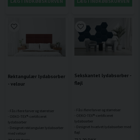
LÆG I INDKØBSKURVEN
LÆG I INDKØBSKURVEN
Sekskantet lydabsorber -
Rektangulær lydabsorber
fløjl
- velour
- Fås i flere farver og størrelser
- Fås i flere farver og størrelser
- OEKO-TEX®-certificeret
- OEKO-TEX®-certificeret
lydabsorber
lydabsorber
- Designet hvælvet lydabsorber med
- Designet rektangulær lydabsorber