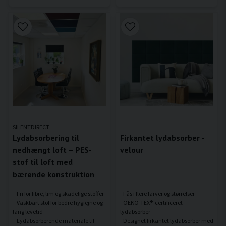
SILENTDIRECT
Lydabsorbering til
Firkantet lydabsorber -
nedhængt loft – PES-
velour
stof til loft med
bærende konstruktion
– Fri for fibre, lim og skadelige stoffer
- Fås i flere farver og størrelser
– Vaskbart stof for bedre hygiejne og
- OEKO-TEX®-certificeret
lang levetid
lydabsorber
– Lydabsorberende materiale til
- Designet firkantet lydabsorber med