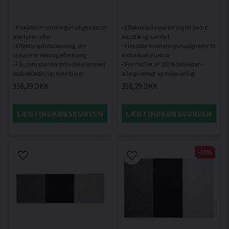
- Fleksible monteringsmuligheder til
- Effektiv lydabsorbering for bedre
alle typer lofter
akustik og komfort
- Effektiv lydabsorbering, der
- Fleksible monteringsmuligheder til
reducerer ekko og efterklang
individuelle behov
- Fås som standardmodel eller med
- Fremstillet af 100 % polyester –
356,29 DKK
356,29 DKK
LÆG I INDKØBSKURVEN
LÆG I INDKØBSKURVEN
-13%