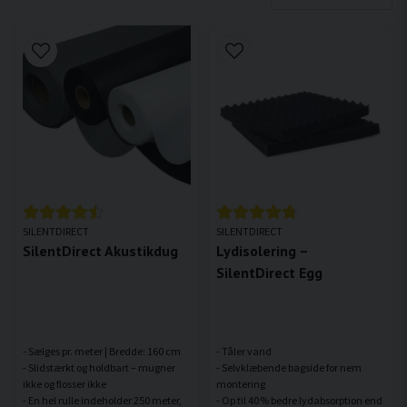
SILENTDIRECT
SILENTDIRECT
SilentDirect Akustikdug
Lydisolering –
SilentDirect Egg
- Sælges pr. meter | Bredde: 160 cm
- Tåler vand
- Slidstærkt og holdbart – mugner
- Selvklæbende bagside for nem
ikke og flosser ikke
montering
- En hel rulle indeholder 250 meter,
- Op til 40 % bedre lydabsorption end