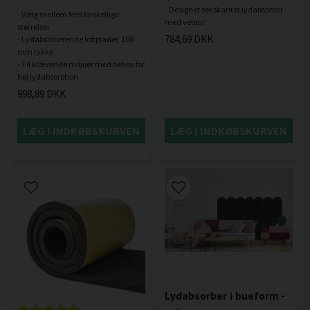
- Designet sekskantet lydabsorber
- Vælg mellem fem forskellige
størrelser
784,69 DKK
- Lydabsorberende loftplader, 100
mm tykke
- Til krævende miljøer med behov for
998,89 DKK
LÆG I INDKØBSKURVEN
LÆG I INDKØBSKURVEN
Lydabsorber i bueform -