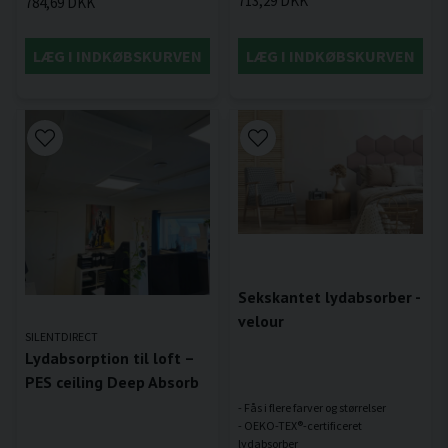
713,29 DKK
784,69 DKK
LÆG I INDKØBSKURVEN
LÆG I INDKØBSKURVEN
Sekskantet lydabsorber -
velour
SILENTDIRECT
Lydabsorption til loft –
PES ceiling Deep Absorb
- Fås i flere farver og størrelser
- OEKO-TEX®-certificeret
lydabsorber