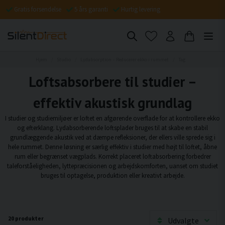
Gratis forsendelse
5 års garanti
Hurtig levering
Hjem
Studio
Lydabsorption – Reducerer ekko i rummet
Tag
Loftsabsorbere til studier –
effektiv akustisk grundlag
I studier og studiemiljøer er loftet en afgørende overflade for at kontrollere ekko
og efterklang. Lydabsorberende loftsplader bruges til at skabe en stabil
grundlæggende akustik ved at dæmpe refleksioner, der ellers ville sprede sig i
hele rummet. Denne løsning er særlig effektiv i studier med højt til loftet, åbne
rum eller begrænset vægplads. Korrekt placeret loftabsorbering forbedrer
taleforståeligheden, lyttepræcisionen og arbejdskomforten, uanset om studiet
bruges til optagelse, produktion eller kreativt arbejde.
20 produkter
Udvalgte