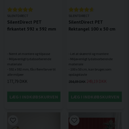
SILENTDIRECT
SILENTDIRECT
SilentDirect PET
SilentDirect PET
firkantet 592 x 592 mm
Rektangel 100 x 50 cm
- Nemt at montere og tilpasse
- Let at skære til og montere
- Miljøvenligt lydabsorberende
- Miljøvenligt lydabsorberende
materiale
materiale
- 592 x 592 mm, fås i flere farver til
- 100 x 50 cm, kan bruges som
177,79 DKK
249,19 DKK
284,89 DKK
LÆG I INDKØBSKURVEN
LÆG I INDKØBSKURVEN