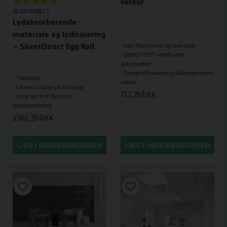
velour
SILENTDIRECT
Lydabsorberende
materiale og lydisolering
– SilentDirect Egg Roll
- Fås i flere farver og størrelser
- OEKO-TEX®-certificeret
lydabsorber
- Designet hvælvet lydabsorber med
- *Vandtæt
- Leveres i ruller på 10 meter
713,29 DKK
- Giver op til 40 % bedre
2 855,29 DKK
LÆG I INDKØBSKURVEN
LÆG I INDKØBSKURVEN