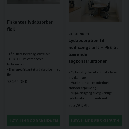
Firkantet lydabsorber -
fløjl
SILENTDIRECT
Lydabsorption til
nedhængt loft – PES til
bærende
- Fås i flere farver og størrelser
- OEKO-TEX®-certificeret
tagkonstruktioner
lydabsorber
- Designet firkantet lydabsorber med
– Optimal lydkomfort til alle typer
indeklimaer
784,69 DKK
– Hurtig og nem montering i
standardbjælkelag
– Miljøvenligt og allergivenligt
356,29 DKK
LÆG I INDKØBSKURVEN
LÆG I INDKØBSKURVEN