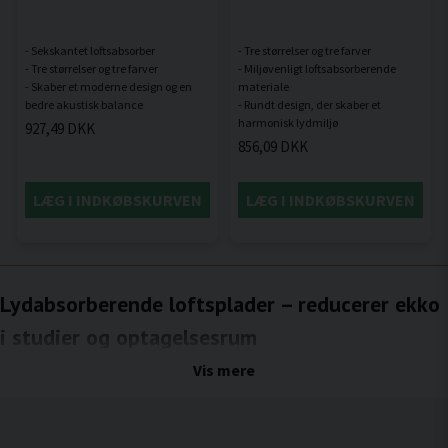
- Sekskantet loftsabsorber
- Tre størrelser og tre farver
- Tre størrelser og tre farver
- Miljøvenligt loftsabsorberende
- Skaber et moderne design og en
materiale
- Rundt design, der skaber et
927,49 DKK
856,09 DKK
LÆG I INDKØBSKURVEN
LÆG I INDKØBSKURVEN
Lydabsorberende loftsplader – reducerer ekko
i studier og optagelsesrum
Et stabilt fundament for kontrolleret akustik i studier
Vis mere
Studier og optagelsesrum stiller store krav til lydmiljøet. Uanset om rummet bruges
til optagelse, podcasting, film- og tv-produktion, dans, undervisning eller kreativt
arbejde, påvirker rummets akustik både præcision og arbejdskomfort. Hårde