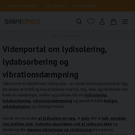
Gratis forsendelse
5 års garanti
Hurtig levering
Hjem
Videnportal
Videnportal om lydisolering,
lydabsorbering og
vibrationsdæmpning
Velkommen til SilentDirects videnportal – en samlet informationsbank for dig,
der ønsker at forstå og løse problemer med lyd, støj, ekko og vibrationer. Her
finder du vejledninger, artikler og praktiske råd om
lydisolering
,
lydabsorbering
,
vibrationsdæmpning
og akustik til både
boliger
,
arbejdspladser
og offentlige miljøer.
Uanset om du ønsker
at lydisolere en væg
, et
gulv
eller et
loft
,
mindske
støj mellem rum
,
forbedre akustikken ved at reducere ekko
og
efterklang eller
dæmpe vibrationer og strukturstøj
fra maskiner,