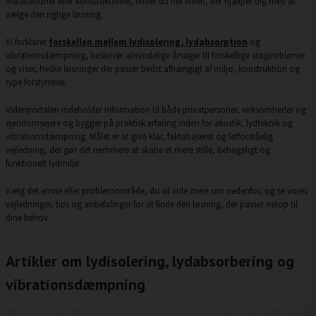
installationer eller konstruktioner, finder du her viden, der hjælper dig med at
vælge den rigtige løsning.
Vi forklarer
forskellen mellem lydisolering, lydabsorption
og
vibrationsdæmpning, beskriver almindelige årsager til forskellige støjproblemer
og viser, hvilke løsninger der passer bedst afhængigt af miljø, konstruktion og
type forstyrrelse.
Videnportalen indeholder information til både privatpersoner, virksomheder og
ejendomsejere og bygger på praktisk erfaring inden for akustik, lydteknik og
vibrationsdæmpning. Målet er at give klar, faktabaseret og letforståelig
vejledning, der gør det nemmere at skabe et mere stille, behageligt og
funktionelt lydmiljø.
Vælg det emne eller problemområde, du vil vide mere om nedenfor, og se vores
vejledninger, tips og anbefalinger for at finde den løsning, der passer netop til
dine behov.
Artikler om lydisolering, lydabsorbering og
vibrationsdæmpning