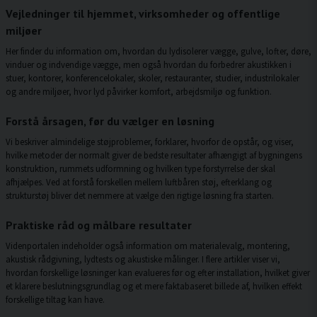
Vejledninger til hjemmet, virksomheder og offentlige
miljøer
Her finder du information om, hvordan du lydisolerer vægge, gulve, lofter, døre,
vinduer og indvendige vægge, men også hvordan du forbedrer akustikken i
stuer, kontorer, konferencelokaler, skoler, restauranter, studier, industrilokaler
og andre miljøer, hvor lyd påvirker komfort, arbejdsmiljø og funktion.
Forstå årsagen, før du vælger en løsning
Vi beskriver almindelige støjproblemer, forklarer, hvorfor de opstår, og viser,
hvilke metoder der normalt giver de bedste resultater afhængigt af bygningens
konstruktion, rummets udformning og hvilken type forstyrrelse der skal
afhjælpes. Ved at forstå forskellen mellem luftbåren støj, efterklang og
strukturstøj bliver det nemmere at vælge den rigtige løsning fra starten.
Praktiske råd og målbare resultater
Videnportalen indeholder også information om materialevalg, montering,
akustisk rådgivning, lydtests og akustiske målinger. I flere artikler viser vi,
hvordan forskellige løsninger kan evalueres før og efter installation, hvilket giver
et klarere beslutningsgrundlag og et mere faktabaseret billede af, hvilken effekt
forskellige tiltag kan have.