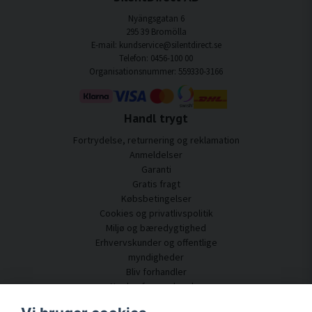
Nyängsgatan 6
295 39 Bromölla
E-mail: kundservice@silentdirect.se
Telefon: 0456-100 00
Organisationsnummer: 559330-3166
Handl trygt
Fortrydelse, returnering og reklamation
Anmeldelser
Garanti
Gratis fragt
Købsbetingelser
Cookies og privatlivspolitik
Miljø og bæredygtighed
Erhvervskunder og offentlige
myndigheder
Bliv forhandler
Nogle af vores kunder
Kundeservice