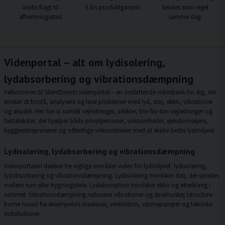
Gratis fragt til
5 års produktgaranti
Sendes som regel
afhentningssted
samme dag
Videnportal – alt om lydisolering,
lydabsorbering og vibrationsdæmpning
Velkommen til SilentDirects videnportal – en omfattende videnbank for dig, der
ønsker at forstå, analysere og løse problemer med lyd, støj, ekko, vibrationer
og akustik. Her har vi samlet vejledninger, artikler, trin-for-trin-vejledninger og
faktatekster, der hjælper både privatpersoner, virksomheder, ejendomsejere,
byggeentreprenører og offentlige virksomheder med at skabe bedre lydmiljøer.
Lydisolering, lydabsorbering og vibrationsdæmpning
Videnportalen dækker tre vigtige områder inden for lydmiljøet: lydisolering,
lydabsorbering og vibrationsdæmpning. Lydisolering mindsker støj, der spredes
mellem rum eller bygningsdele. Lydabsorption mindsker ekko og efterklang i
rummet. Vibrationsdæmpning reducerer vibrationer og strukturstøj (structure-
borne noise) fra eksempelvis maskiner, ventilation, varmepumper og tekniske
installationer.