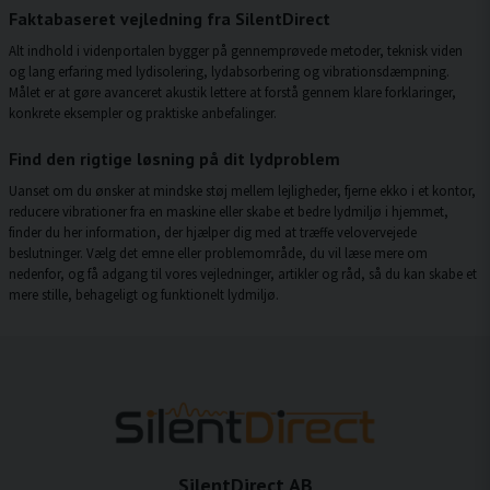
Faktabaseret vejledning fra SilentDirect
Alt indhold i videnportalen bygger på gennemprøvede metoder, teknisk viden
og lang erfaring med lydisolering, lydabsorbering og vibrationsdæmpning.
Målet er at gøre avanceret akustik lettere at forstå gennem klare forklaringer,
konkrete eksempler og praktiske anbefalinger.
Find den rigtige løsning på dit lydproblem
Uanset om du ønsker at mindske støj mellem lejligheder, fjerne ekko i et kontor,
reducere vibrationer fra en maskine eller skabe et bedre lydmiljø i hjemmet,
finder du her information, der hjælper dig med at træffe velovervejede
beslutninger. Vælg det emne eller problemområde, du vil læse mere om
nedenfor, og få adgang til vores vejledninger, artikler og råd, så du kan skabe et
mere stille, behageligt og funktionelt lydmiljø.
SilentDirect AB