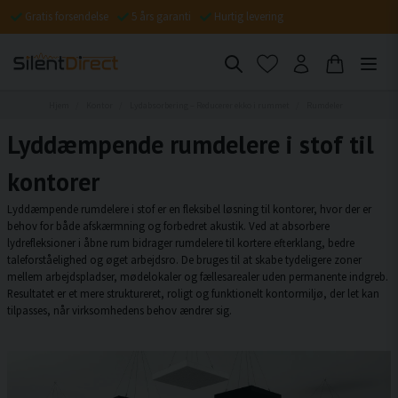
Gratis forsendelse
5 års garanti
Hurtig levering
Hjem
Kontor
Lydabsorbering – Reducerer ekko i rummet
Rumdeler
Lyddæmpende rumdelere i stof til
kontorer
Lyddæmpende rumdelere i stof er en fleksibel løsning til kontorer, hvor der er
behov for både afskærmning og forbedret akustik. Ved at absorbere
lydrefleksioner i åbne rum bidrager rumdelere til kortere efterklang, bedre
taleforståelighed og øget arbejdsro. De bruges til at skabe tydeligere zoner
mellem arbejdspladser, mødelokaler og fællesarealer uden permanente indgreb.
Resultatet er et mere struktureret, roligt og funktionelt kontormiljø, der let kan
tilpasses, når virksomhedens behov ændrer sig.