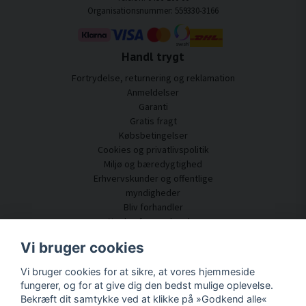
Organisationsnummer: 559330-3166
Handl trygt
Fortrydelse, returnering og reklamation
Anmeldelser
Garanti
Gratis fragt
Købsbetingelser
Cookies og privatlivspolitik
Miljø og bæredygtighed
Erhvervskunder og offentlige
myndigheder
Bliv forhandler
Nogle af vores kunder
Kundeservice
Vi bruger cookies
Kontakt os
Vi bruger cookies for at sikre, at vores hjemmeside
Akustisk rådgivning
fungerer, og for at give dig den bedst mulige oplevelse.
Montering og installation
Bekræft dit samtykke ved at klikke på »Godkend alle«
Spørgsmål og svar