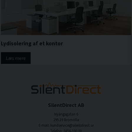
Lydisolering af et kontor
Læs mere
SilentDirect AB
Nyängsgatan 6
295 39 Bromölla
E-mail: kundservice@silentdirect.se
Telefon: 0456-100 00