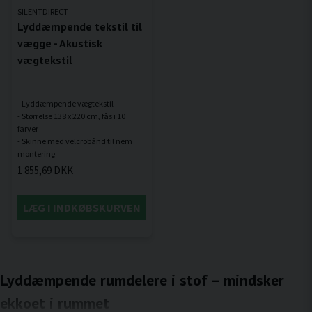
SILENTDIRECT
Lyddæmpende tekstil til
vægge - Akustisk
vægtekstil
- Lyddæmpende vægtekstil
- Størrelse 138 x 220 cm, fås i 10
farver
- Skinne med velcrobånd til nem
1 855,69 DKK
LÆG I INDKØBSKURVEN
Lyddæmpende rumdelere i stof – mindsker
ekkoet i rummet