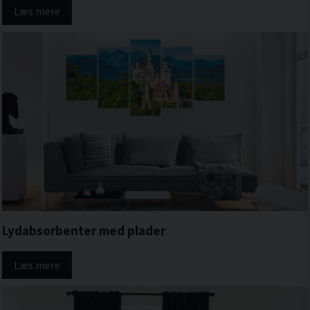
overflader og få lyddæmpende materialer. Samtaler, telefonmøder og bevægelse
Læs mere
skaber lyd, der spredes frit og fører til ekko og baggrundsstøj. Dette kan gøre det
svært at fokusere, opfatte tale tydeligt og arbejde uforstyrret, især i miljøer hvor
flere aktiviteter foregår samtidigt.
Sådan fungerer lyddæmpende rumdelere i
praksis
Rumdelere placeres fritstående der, hvor lyden passerer eller reflekteres mest, for
eksempel mellem arbejdsområder, mødelokaler eller gangarealer. Takket være
deres tykkelse og porøse opbygning absorberer de lyd fra flere retninger samtidigt,
hvilket gør dem særligt effektive i større og åbne kontormiljøer.
Afskærmning og lydabsorbering i ét
Rumdelere kombinerer tydelig ruminddeling med forbedret akustik uden at kræve
faste installationer eller byggearbejder.
Lydabsorbenter med plader
Fleksibel og flytbar løsning
Da rumdelerne er fritstående, kan de nemt flyttes, justeres eller tilpasses, når
Læs mere
kontorets behov ændrer sig.
Hvorfor vælge lyddæmpende rumdelere i stof?