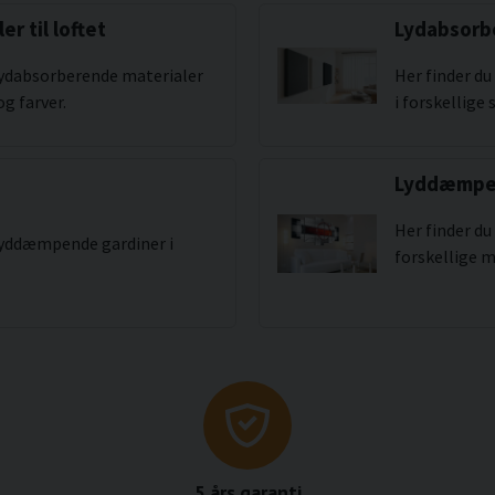
r til loftet
Lydabsorb
 lydabsorberende materialer
Her finder du
og farver.
i forskellige 
Lyddæmpen
Her finder du
 lyddæmpende gardiner i
forskellige m
5 års garanti