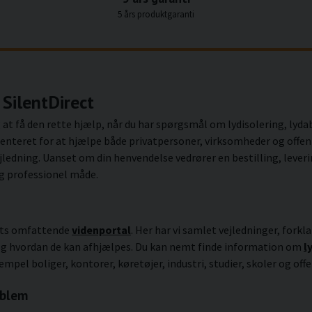
5 års produktgaranti
SilentDirect
g at få den rette hjælp, når du har spørgsmål om lydisolering, ly
ienteret for at hjælpe både privatpersoner, virksomheder og offent
jledning. Uanset om din henvendelse vedrører en bestilling, leveri
 og professionel måde.
ects omfattende
videnportal
. Her har vi samlet vejledninger, forkla
 og hvordan de kan afhjælpes. Du kan nemt finde information om
l
sempel boliger, kontorer, køretøjer, industri, studier, skoler og offe
oblem