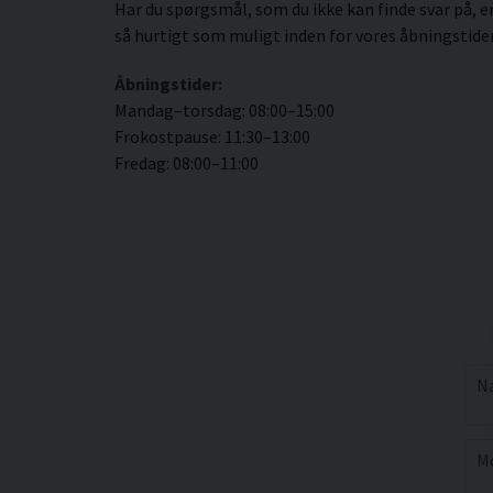
Har du spørgsmål, som du ikke kan finde svar på, 
så hurtigt som muligt inden for vores åbningstider
Åbningstider:
Mandag–torsdag: 08:00–15:00
Frokostpause: 11:30–13:00
Fredag: 08:00–11:00
na
N
pho
M