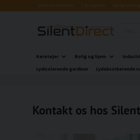
Gratis forsendelse
5 års garanti
Hurtig leverin
Køretøjer
Bolig og hjem
Industr
Lydisolerende gardiner
Lydabsorberende r
Kontakt os hos Silent