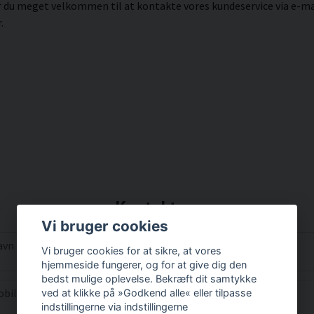
er du meget velkommen til at kontakte vores kundeservice via e-ma
.
Kontakt os
Vi bruger cookies
me
email
avn
E-mail-adresse
Vi bruger cookies for at sikre, at vores
hjemmeside fungerer, og for at give dig den
bedst mulige oplevelse. Bekræft dit samtykke
ne
obil
ved at klikke på »Godkend alle« eller tilpasse
indstillingerne via indstillingerne