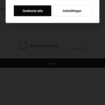
message
eddelelse
Godkend alle
Indstillinger
Send