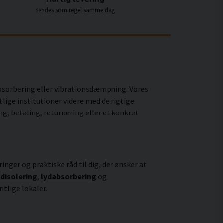
Sendes som regel samme dag
dabsorbering eller vibrationsdæmpning. Vores
lige institutioner videre med de rigtige
ng, betaling, returnering eller et konkret
ringer og praktiske råd til dig, der ønsker at
ydisolering
,
lydabsorbering
og
ntlige lokaler.