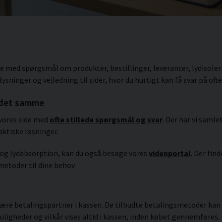
ne med spørgsmål om produkter, bestillinger, leverancer, lydisole
ninger og vejledning til sider, hvor du hurtigt kan få svar på ofte
d det samme
 vores side med
ofte stillede spørgsmål og svar
. Der har vi saml
ktiske løsninger.
g og lydabsorption, kan du også besøge vores
videnportal
. Der fin
metoder til dine behov.
re betalingspartner i kassen. De tilbudte betalingsmetoder kan v
ligheder og vilkår vises altid i kassen, inden købet gennemføres.