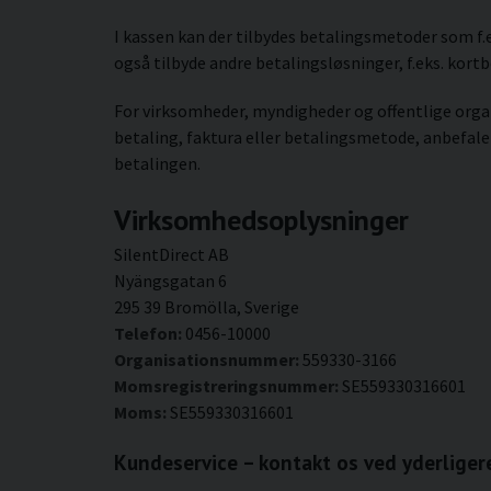
I kassen kan der tilbydes betalingsmetoder som f.
også tilbyde andre betalingsløsninger, f.eks. kort
For virksomheder, myndigheder og offentlige orga
betaling, faktura eller betalingsmetode, anbefaler
betalingen.
Virksomhedsoplysninger
SilentDirect AB
Nyängsgatan 6
295 39 Bromölla, Sverige
Telefon:
0456-10000
Organisationsnummer:
559330-3166
Momsregistreringsnummer:
SE559330316601
Moms:
SE559330316601
Kundeservice – kontakt os ved yderlige