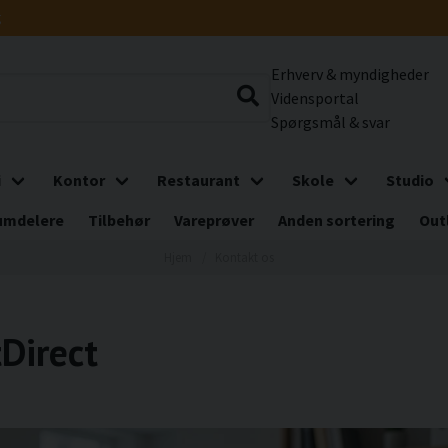
g
Erhverv & myndigheder
Vidensportal
Spørgsmål & svar
i
Kontor
Restaurant
Skole
Studio
umdelere
Tilbehør
Vareprøver
Anden sortering
Out
Hjem
Kontakt os
Direct