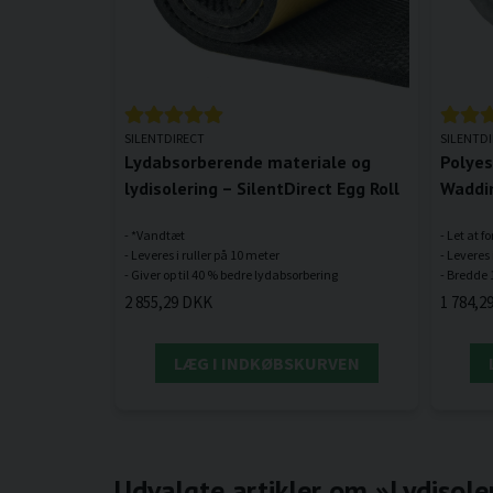
SILENTDIRECT
SILENTD
Lydabsorberende materiale og
Polyes
lydisolering – SilentDirect Egg Roll
Waddin
- *Vandtæt
- Let at f
- Leveres i ruller på 10 meter
- Leveres 
2 855,29 DKK
1 784,2
LÆG I INDKØBSKURVEN
Udvalgte artikler om »Lydisole