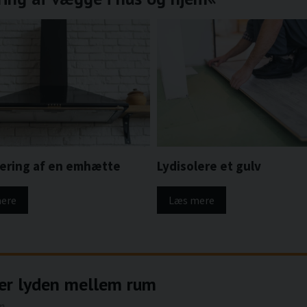
lering af en emhætte
Lydisolere et gulv
ere
Læs mere
er lyden mellem rum
em