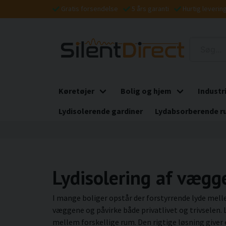
Gratis forsendelse
5 års garanti
Hurtig leverin
Køretøjer
Bolig og hjem
Industr
Lydisolerende gardiner
Lydabsorberende r
Lydisolering af vægg
I mange boliger opstår der forstyrrende lyde mel
væggene og påvirke både privatlivet og trivselen.
mellem forskellige rum. Den rigtige løsning giver 