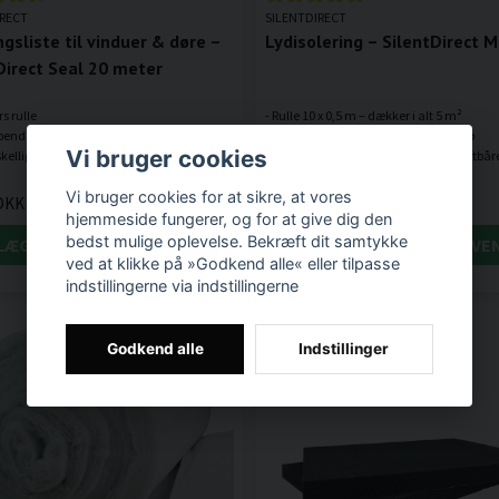
IRECT
SILENTDIRECT
gsliste til vinduer & døre –
Lydisolering – SilentDirect 
Direct Seal 20 meter
s rulle
- Rulle 10 x 0,5 m – dækker i alt 5 m²
bende bagside for nem installation
- Lydisolerende for et mere stille miljø
Vi bruger cookies
rskellige bredder og tykkelser til tilpassede
1 070,29 DKK
Vi bruger cookies for at sikre, at vores
 DKK
hjemmeside fungerer, og for at give dig den
bedst mulige oplevelse. Bekræft dit samtykke
LÆG I INDKØBSKURVEN
LÆG I INDKØBSKURVE
ved at klikke på »Godkend alle« eller tilpasse
indstillingerne via indstillingerne
Godkend alle
Indstillinger