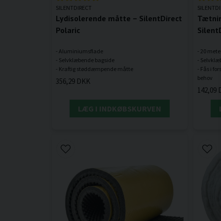
SILENTDIRECT
SILENTD
Lydisolerende måtte – SilentDirect
Tætnin
Polaric
Silent
- Aluminiumsflade
- 20 meter
- Selvklæbende bagside
- Selvklæ
- Fås i fo
356,29 DKK
142,09
LÆG I INDKØBSKURVEN