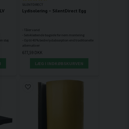
SILENTDIRECT
MLV
Lydisolering – SilentDirect Egg
- Tåler vand
- Selvklæbende bagside for nem montering
- Op til 40 % bedre lydabsorption end traditionelle
677,59 DKK
N
LÆG I INDKØBSKURVEN