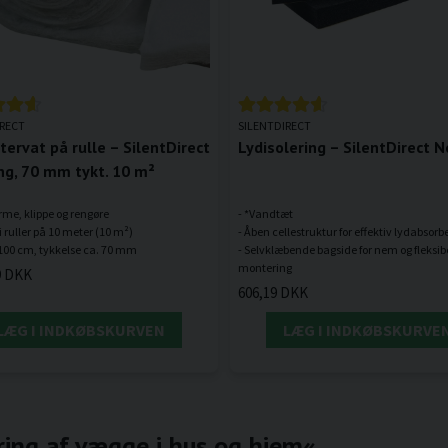
IRECT
SILENTDIRECT
tervat på rulle – SilentDirect
Lydisolering – SilentDirect 
g, 70 mm tykt. 10 m²
orme, klippe og rengøre
- *Vandtæt
i ruller på 10 meter (10 m²)
- Åben cellestruktur for effektiv lydabsorb
- Selvklæbende bagside for nem og fleksib
9 DKK
606,19 DKK
LÆG I INDKØBSKURVEN
LÆG I INDKØBSKURVE
ring af vægge i hus og hjem«