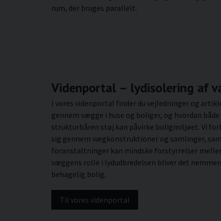
rum, der bruges parallelt.
Videnportal – lydisolering af v
I vores videnportal finder du vejledninger og artik
gennem vægge i huse og boliger, og hvordan både 
strukturbåren støj kan påvirke boligmiljøet. Vi for
sig gennem vægkonstruktioner og samlinger, sam
foranstaltninger kan mindske forstyrrelser melle
væggens rolle i lydudbredelsen bliver det nemmere
behagelig bolig.
Til vores videnportal