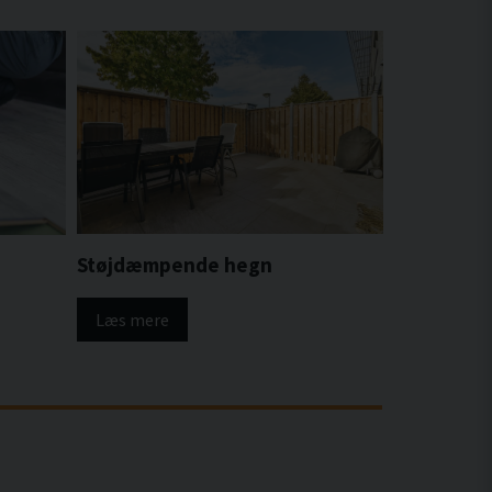
Støjdæmpende hegn
Læs mere