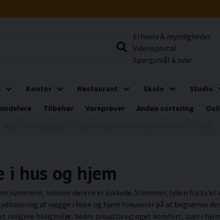
g
Erhverv & myndigheder
Vidensportal
Spørgsmål & svar
i
Kontor
Restaurant
Skole
Studio
umdelere
Tilbehør
Vareprøver
Anden sortering
Out
Hjem
Bolig og hjem
Lydisolering – Dæmper lyden mellem rum
Væg
e i hus og hjem
lem rummene, selvom dørene er lukkede. Stemmer, lyden fra tv'et
 Lydisolering af vægge i huse og hjem fokuserer på at begrænse d
et roligere boligmiljø, bedre privatliv og øget komfort, især i hj