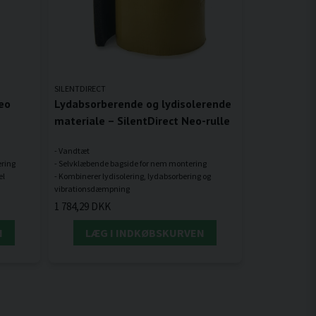
SILENTDIRECT
Neo
Lydabsorberende og lydisolerende
materiale – SilentDirect Neo-rulle
- Vandtæt
ering
- Selvklæbende bagside for nem montering
el
- Kombinerer lydisolering, lydabsorbering og
1 784,29 DKK
N
LÆG I INDKØBSKURVEN