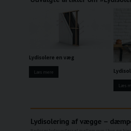
Lydisolere en væg
Lydiso
Læs mere
Læs m
Lydisolering af vægge – dæmp
Reducer lydoverførsel mellem rum i hus og hj