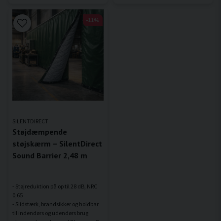
-11%
SILENTDIRECT
Støjdæmpende
støjskærm – SilentDirect
Sound Barrier 2,48 m
- Støjreduktion på op til 28 dB, NRC
0,65
- Slidstærk, brandsikker og holdbar
til indendørs og udendørs brug