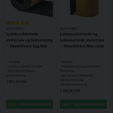
SILENTDIRECT
SILENTDIRECT
Lydabsorberende
Lydabsorberende og
materiale og lydisolering
lydisolerende materiale
– SilentDirect Egg Roll
– SilentDirect Neo-rulle
- *Vandtæt
- Vandtæt
- Leveres i ruller på 10 meter
- Selvklæbende bagside for nem
- Giver op til 40 % bedre
montering
- Kombinerer lydisolering,
lydabsorbering og
2 855,29 DKK
1 784,29 DKK
LÆG I INDKØBSKURVEN
LÆG I INDKØBSKURVEN