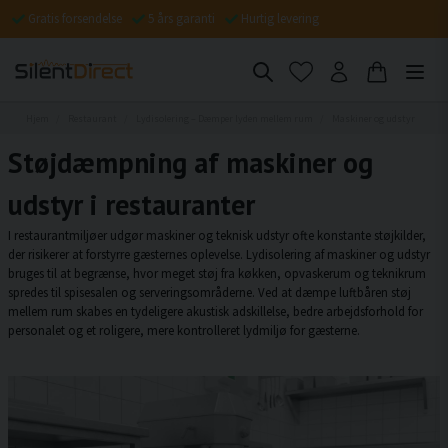
Gratis forsendelse
5 års garanti
Hurtig levering
Hjem
Restaurant
Lydisolering – Dæmper lyden mellem rum
Maskiner og udstyr
Støjdæmpning af maskiner og
udstyr i restauranter
I restaurantmiljøer udgør maskiner og teknisk udstyr ofte konstante støjkilder,
der risikerer at forstyrre gæsternes oplevelse. Lydisolering af maskiner og udstyr
bruges til at begrænse, hvor meget støj fra køkken, opvaskerum og teknikrum
spredes til spisesalen og serveringsområderne. Ved at dæmpe luftbåren støj
mellem rum skabes en tydeligere akustisk adskillelse, bedre arbejdsforhold for
personalet og et roligere, mere kontrolleret lydmiljø for gæsterne.