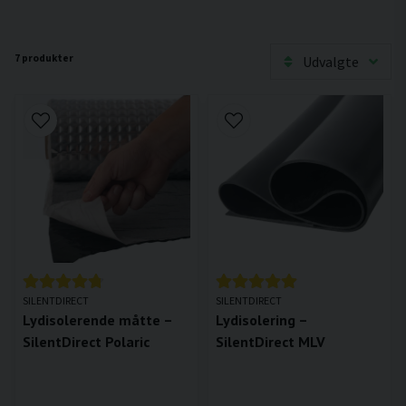
7 produkter
Udvalgte
SILENTDIRECT
SILENTDIRECT
Lydisolerende måtte –
Lydisolering –
SilentDirect Polaric
SilentDirect MLV