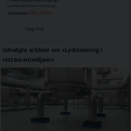
- Leveres komplet med 8 kroge og 8
2 855,29 DKK
3 212,29 DKK
Følg med
Udvalgte artikler om »Lydisolering i
restaurantmiljøer«