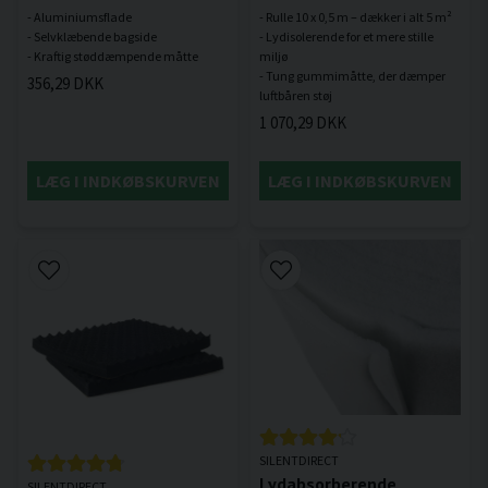
- Aluminiumsflade
- Rulle 10 x 0,5 m – dækker i alt 5 m²
- Selvklæbende bagside
- Lydisolerende for et mere stille
miljø
- Tung gummimåtte, der dæmper
356,29 DKK
1 070,29 DKK
LÆG I INDKØBSKURVEN
LÆG I INDKØBSKURVEN
SILENTDIRECT
Lydabsorberende
SILENTDIRECT