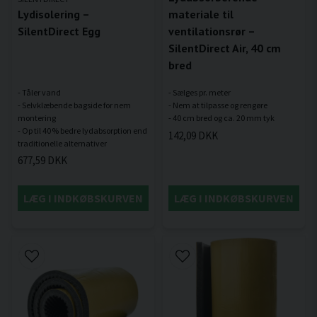
Lydisolering –
materiale til
SilentDirect Egg
ventilationsrør –
SilentDirect Air, 40 cm
bred
- Tåler vand
- Sælges pr. meter
- Selvklæbende bagside for nem
- Nem at tilpasse og rengøre
montering
- Op til 40 % bedre lydabsorption end
142,09 DKK
677,59 DKK
LÆG I INDKØBSKURVEN
LÆG I INDKØBSKURVEN