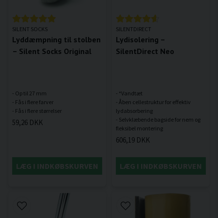
SILENT SOCKS
SILENTDIRECT
Lyddæmpning til stolben
Lydisolering –
– Silent Socks Original
SilentDirect Neo
- Op til 27 mm
- *Vandtæt
- Fås i flere farver
- Åben cellestruktur for effektiv
lydabsorbering
- Selvklæbende bagside for nem og
59,26 DKK
606,19 DKK
LÆG I INDKØBSKURVEN
LÆG I INDKØBSKURVEN