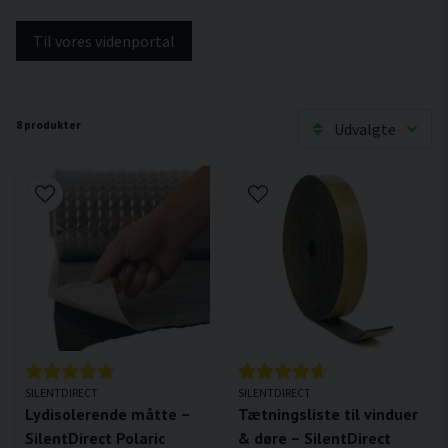
Til vores videnportal
8 produkter
Udvalgte
SILENTDIRECT
SILENTDIRECT
Lydisolerende måtte –
Tætningsliste til vinduer
SilentDirect Polaric
& døre – SilentDirect