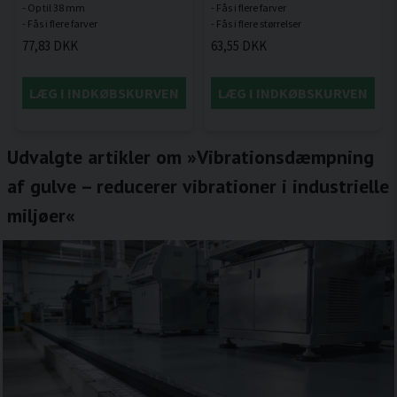
- Op til 38 mm
- Fås i flere farver
77,83 DKK
63,55 DKK
LÆG I INDKØBSKURVEN
LÆG I INDKØBSKURVEN
Udvalgte artikler om »Vibrationsdæmpning
af gulve – reducerer vibrationer i industrielle
miljøer«