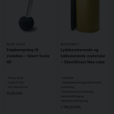
SILENT SOCKS
SILENTDIRECT
Støjdæmpning til
Lydabsorberende og
stoleben – Silent Socks
lydisolerende materiale
HD
– SilentDirect Neo-rulle
- Heavy Duty
- Vandtæt
- Op til 27 mm
- Selvklæbende bagside for nem
montering
- Kombinerer lydisolering,
70,69 DKK
lydabsorbering og
1 784,29 DKK