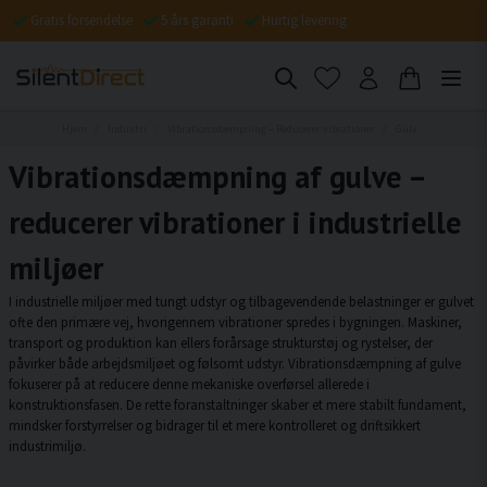
Gratis forsendelse
5 års garanti
Hurtig levering
Hjem
Industri
Vibrationsdæmpning – Reducerer vibrationer
Gulv
Vibrationsdæmpning af gulve –
reducerer vibrationer i industrielle
miljøer
I industrielle miljøer med tungt udstyr og tilbagevendende belastninger er gulvet
ofte den primære vej, hvorigennem vibrationer spredes i bygningen. Maskiner,
transport og produktion kan ellers forårsage strukturstøj og rystelser, der
påvirker både arbejdsmiljøet og følsomt udstyr. Vibrationsdæmpning af gulve
fokuserer på at reducere denne mekaniske overførsel allerede i
konstruktionsfasen. De rette foranstaltninger skaber et mere stabilt fundament,
mindsker forstyrrelser og bidrager til et mere kontrolleret og driftsikkert
industrimiljø.