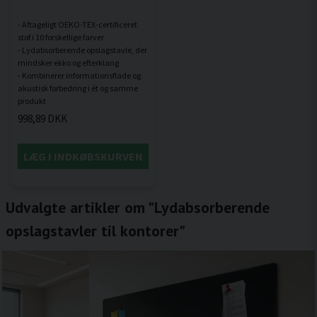
- Aftageligt OEKO-TEX-certificeret
stof i 10 forskellige farver
- Lydabsorberende opslagstavle, der
mindsker ekko og efterklang
- Kombinerer informationsflade og
akustisk forbedring i ét og samme
998,89 DKK
LÆG I INDKØBSKURVEN
Udvalgte artikler om "Lydabsorberende
opslagstavler til kontorer"