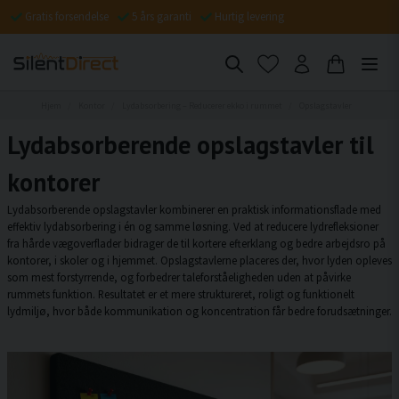
Gratis forsendelse
5 års garanti
Hurtig levering
Hjem
Kontor
Lydabsorbering – Reducerer ekko i rummet
Opslagstavler
Lydabsorberende opslagstavler til
kontorer
Lydabsorberende opslagstavler kombinerer en praktisk informationsflade med
effektiv lydabsorbering i én og samme løsning. Ved at reducere lydrefleksioner
fra hårde vægoverflader bidrager de til kortere efterklang og bedre arbejdsro på
kontorer, i skoler og i hjemmet. Opslagstavlerne placeres der, hvor lyden opleves
som mest forstyrrende, og forbedrer taleforståeligheden uden at påvirke
rummets funktion. Resultatet er et mere struktureret, roligt og funktionelt
lydmiljø, hvor både kommunikation og koncentration får bedre forudsætninger.