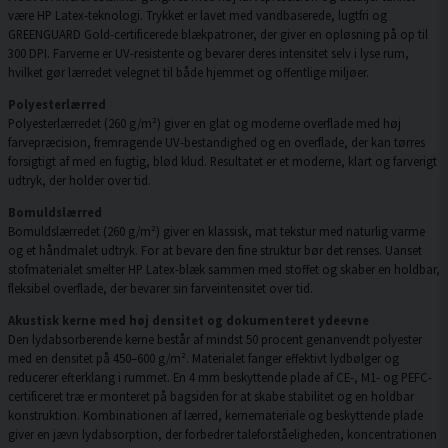
være HP Latex-teknologi. Trykket er lavet med vandbaserede, lugtfri og
GREENGUARD Gold-certificerede blækpatroner, der giver en opløsning på op til
300 DPI. Farverne er UV-resistente og bevarer deres intensitet selv i lyse rum,
hvilket gør lærredet velegnet til både hjemmet og offentlige miljøer.
Polyesterlærred
Polyesterlærredet (260 g/m²) giver en glat og moderne overflade med høj
farvepræcision, fremragende UV-bestandighed og en overflade, der kan tørres
forsigtigt af med en fugtig, blød klud. Resultatet er et moderne, klart og farverigt
udtryk, der holder over tid.
Bomuldslærred
Bomuldslærredet (260 g/m²) giver en klassisk, mat tekstur med naturlig varme
og et håndmalet udtryk. For at bevare den fine struktur bør det renses. Uanset
stofmaterialet smelter HP Latex-blæk sammen med stoffet og skaber en holdbar,
fleksibel overflade, der bevarer sin farveintensitet over tid.
Akustisk kerne med høj densitet og dokumenteret ydeevne
Den lydabsorberende kerne består af mindst 50 procent genanvendt polyester
med en densitet på 450–600 g/m². Materialet fanger effektivt lydbølger og
reducerer efterklang i rummet. En 4 mm beskyttende plade af CE-, M1- og PEFC-
certificeret træ er monteret på bagsiden for at skabe stabilitet og en holdbar
konstruktion. Kombinationen af lærred, kernemateriale og beskyttende plade
giver en jævn lydabsorption, der forbedrer taleforståeligheden, koncentrationen