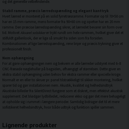
og det generelle velbefindende.
Stabil ramme, præcis lærredsspænding og elegant kanttryk
Hvert lærred er monteret på en solid fyrretræsramme. Formater op til 70×50 cm
har en 15 mm ramme, mens formater fra 90×60 cm og opefter har en 20 mm
ramme. Den præcise lærredsspænding sikrer, at lærredet bevarer sin form over
tid. Motivet
Akvarel solsikker
er trykt rundt om hele rammen, hvilket giver det et
stilfuldt gallerilook, der er lige så smukt fra siden som fra forsiden.
Kombinationen af lige lærredsspænding, rene linjer og præcis trykning giver et
professionelt finish.
Nem ophængning
For at gøre ophængningen nem og bekvem er alle lærreder udstyret med 6–8
CNC-fræsede nøglehuller på bagsiden, afhængigt af størrelsen. Dette giver en
ekstra stabil ophængning uden behov for ekstra rammer eller specielle kroge.
Normalt er en eller to skruer pr. panel tilstrækkeligt til sikker montering, hvilket
sparer tid og gør installationen nem. Akustik, kvalitet og helhedsindtryk
Akustiske billeder fra SilentDirect fungerer som et diskret, men effektivt akustisk
supplement. Det blødgør lydbilledet, reducerer ekko og gør det mere behageligt
at opholde sig i rummet i længere perioder. Samtidig bidrager det til et mere
sofistikeret helhedsindtryk, hvor både udtryk og funktion spiller sammen.
Lignende produkter