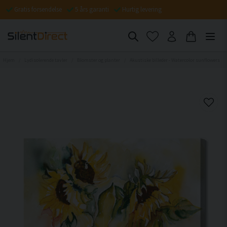
Gratis forsendelse
5 års garanti
Hurtig levering
Hjem
Lydisolerende tavler
Blomster og planter
Akustiske billeder - Watercolor sunflowers