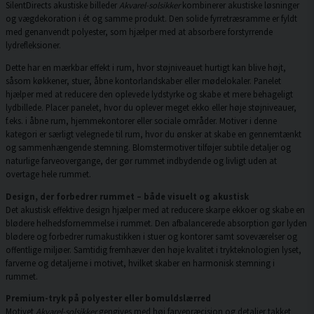
SilentDirects akustiske billeder
Akvarel-solsikker
kombinerer akustiske løsninger
og vægdekoration i ét og samme produkt. Den solide fyrretræsramme er fyldt
med genanvendt polyester, som hjælper med at absorbere forstyrrende
lydrefleksioner.
Dette har en mærkbar effekt i rum, hvor støjniveauet hurtigt kan blive højt,
såsom køkkener, stuer, åbne kontorlandskaber eller mødelokaler. Panelet
hjælper med at reducere den oplevede lydstyrke og skabe et mere behageligt
lydbillede. Placer panelet, hvor du oplever meget ekko eller høje støjniveauer,
f.eks. i åbne rum, hjemmekontorer eller sociale områder. Motiver i denne
kategori er særligt velegnede til rum, hvor du ønsker at skabe en gennemtænkt
og sammenhængende stemning. Blomstermotiver tilføjer subtile detaljer og
naturlige farveovergange, der gør rummet indbydende og livligt uden at
overtage hele rummet.
Design, der forbedrer rummet – både visuelt og akustisk
Det akustisk effektive design hjælper med at reducere skarpe ekkoer og skabe en
blødere helhedsfornemmelse i rummet. Den afbalancerede absorption gør lyden
blødere og forbedrer rumakustikken i stuer og kontorer samt soveværelser og
offentlige miljøer. Samtidig fremhæver den høje kvalitet i trykteknologien lyset,
farverne og detaljerne i motivet, hvilket skaber en harmonisk stemning i
rummet.
Premium-tryk på polyester eller bomuldslærred
Motivet
Akvarel-solsikker
gengives med høj farvepræcision og detaljer takket