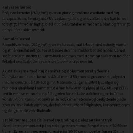
Polyesterlærred
Polyesterlærredet (260 g/m²) giver en glat og moderne overflade med høj
farvepræcision, fremragende UV-bestandighed og en overflade, der kan tørres
forsigtigt af med en fugtig, blød klud. Resultatet er et moderne, klart og farverigt
udtryk, der holder over tid.
Bomuldslærred
Bomuldslærredet (260 g/m²) giver en klassisk, mat tekstur med naturlig varme
og et håndmalet udtryk. For at bevare den fine struktur bør det renses. Uanset
stofmaterialet smelter HP Latex-blæk sammen med stoffet og skaber en holdbar,
fleksibel overflade, der bevarer sin farveintensitet over tid.
Akustisk kerne med høj densitet og dokumenteret ydeevne
Den lydabsorberende kerne består af mindst 50 procent genanvendt polyester
med en densitet på 450–600 g/m². Materialet fanger effektivt lydbølger og
reducerer efterklang i rummet. En 4 mm beskyttende plade af CE-, M1- og PEFC-
certificeret træ er monteret på bagsiden for at skabe stabilitet og en holdbar
konstruktion. Kombinationen af lærred, kernemateriale og beskyttende plade
giver en jævn lydabsorption, der forbedrer taleforståeligheden, koncentrationen
og det generelle velbefindende.
Stabil ramme, præcis lærredsspænding og elegant kanttryk
Hvert lærred er monteret på en solid fyrretræsramme. Formater op til 70×50 cm
har en 15 mm ramme, mens formater fra 90×60 cm og opefter har en 20 mm