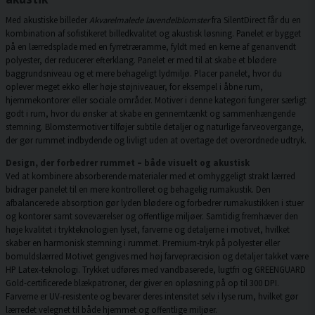
Med akustiske billeder
Akvarelmalede lavendelblomster
fra SilentDirect får du en
kombination af sofistikeret billedkvalitet og akustisk løsning. Panelet er bygget
på en lærredsplade med en fyrretræramme, fyldt med en kerne af genanvendt
polyester, der reducerer efterklang. Panelet er med til at skabe et blødere
baggrundsniveau og et mere behageligt lydmiljø. Placer panelet, hvor du
oplever meget ekko eller høje støjniveauer, for eksempel i åbne rum,
hjemmekontorer eller sociale områder. Motiver i denne kategori fungerer særligt
godt i rum, hvor du ønsker at skabe en gennemtænkt og sammenhængende
stemning. Blomstermotiver tilføjer subtile detaljer og naturlige farveovergange,
der gør rummet indbydende og livligt uden at overtage det overordnede udtryk.
Design, der forbedrer rummet – både visuelt og akustisk
Ved at kombinere absorberende materialer med et omhyggeligt strakt lærred
bidrager panelet til en mere kontrolleret og behagelig rumakustik. Den
afbalancerede absorption gør lyden blødere og forbedrer rumakustikken i stuer
og kontorer samt soveværelser og offentlige miljøer. Samtidig fremhæver den
høje kvalitet i trykteknologien lyset, farverne og detaljerne i motivet, hvilket
skaber en harmonisk stemning i rummet. Premium-tryk på polyester eller
bomuldslærred Motivet gengives med høj farvepræcision og detaljer takket være
HP Latex-teknologi. Trykket udføres med vandbaserede, lugtfri og GREENGUARD
Gold-certificerede blækpatroner, der giver en opløsning på op til 300 DPI.
Farverne er UV-resistente og bevarer deres intensitet selv i lyse rum, hvilket gør
lærredet velegnet til både hjemmet og offentlige miljøer.