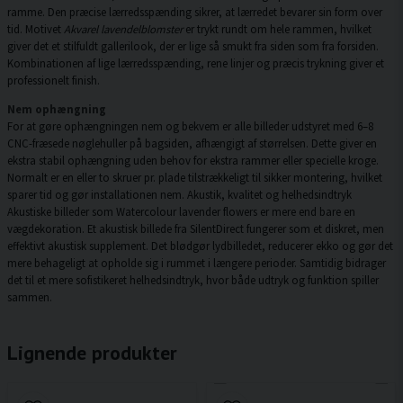
ramme. Den præcise lærredsspænding sikrer, at lærredet bevarer sin form over
tid. Motivet
Akvarel lavendelblomster
er trykt rundt om hele rammen, hvilket
giver det et stilfuldt gallerilook, der er lige så smukt fra siden som fra forsiden.
Kombinationen af lige lærredsspænding, rene linjer og præcis trykning giver et
professionelt finish.
Nem ophængning
For at gøre ophængningen nem og bekvem er alle billeder udstyret med 6–8
CNC-fræsede nøglehuller på bagsiden, afhængigt af størrelsen. Dette giver en
ekstra stabil ophængning uden behov for ekstra rammer eller specielle kroge.
Normalt er en eller to skruer pr. plade tilstrækkeligt til sikker montering, hvilket
sparer tid og gør installationen nem. Akustik, kvalitet og helhedsindtryk
Akustiske billeder som Watercolour lavender flowers er mere end bare en
vægdekoration. Et akustisk billede fra SilentDirect fungerer som et diskret, men
effektivt akustisk supplement. Det blødgør lydbilledet, reducerer ekko og gør det
mere behageligt at opholde sig i rummet i længere perioder. Samtidig bidrager
det til et mere sofistikeret helhedsindtryk, hvor både udtryk og funktion spiller
sammen.
Lignende produkter