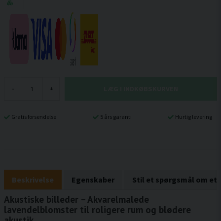
LÆG I INDKØBSKURVEN
-
+
Gratis forsendelse
5 års garanti
Hurtig levering
Beskrivelse
Egenskaber
Stil et spørgsmål om et
Akustiske billeder – Akvarelmalede
lavendelblomster til roligere rum og blødere
akustik