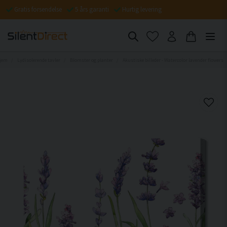
Gratis forsendelse
5 års garanti
Hurtig levering
jem
Lydisolerende tavler
Blomster og planter
Akustiske billeder - Watercolor lavender flowers