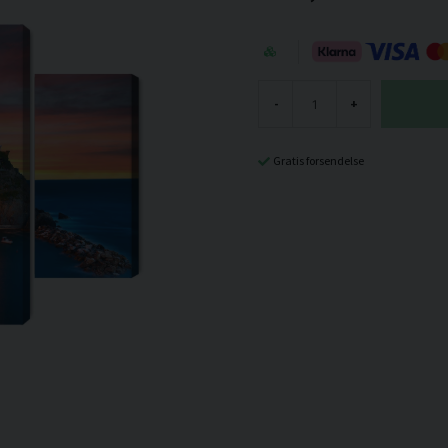
-
+
Gratis forsendelse