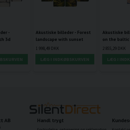
der -
Akustiske billeder - Forest
Akustiske bil
ch 3d
landscape with sunset
on the baltic
1 998,49 DKK
2 855,29 DKK
ØBSKURVEN
LÆG I INDKØBSKURVEN
LÆG I IN
ct AB
Handl trygt
Kundes
6
Fortrydelse, returnering og reklamation
Kontakt o