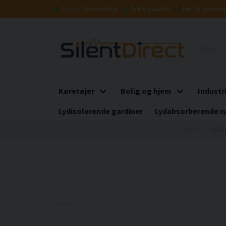
Gratis forsendelse
5 års garanti
Hurtig leverin
Køretøjer
Bolig og hjem
Industr
Lydisolerende gardiner
Lydabsorberende r
Hjem
Lydis