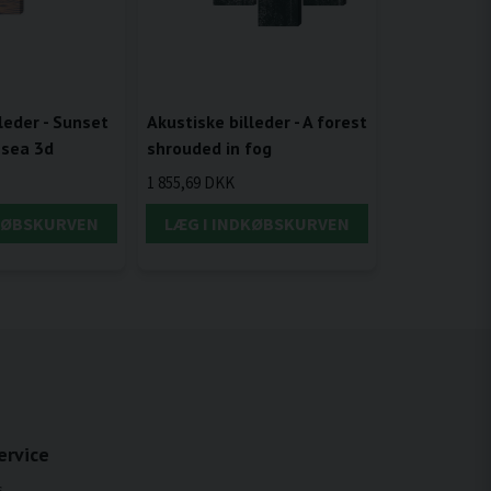
leder - Sunset
Akustiske billeder - A forest
 sea 3d
shrouded in fog
1 855,69 DKK
DKØBSKURVEN
LÆG I INDKØBSKURVEN
ervice
s