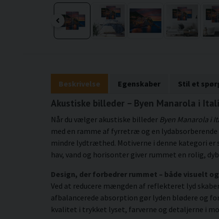
Beskrivelse
Egenskaber
Stil et spø
Akustiske billeder – Byen Manarola i Ital
Når du vælger akustiske billeder
Byen Manarola i It
med en ramme af fyrretræ og en lydabsorberende ke
mindre lydtræthed. Motiverne i denne kategori e
hav, vand og horisonter giver rummet en rolig, dy
Design, der forbedrer rummet – både visuelt og
Ved at reducere mængden af reflekteret lyd skaber p
afbalancerede absorption gør lyden blødere og fo
kvalitet i trykket lyset, farverne og detaljerne i