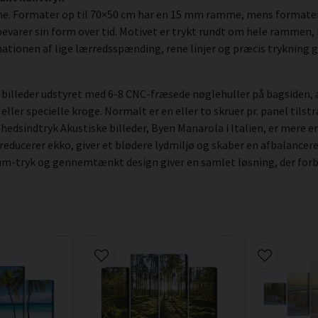
me. Formater op til 70×50 cm har en 15 mm ramme, mens formate
varer sin form over tid. Motivet er trykt rundt om hele rammen, hv
ationen af lige lærredsspænding, rene linjer og præcis trykning gi
illeder udstyret med 6-8 CNC-fræsede nøglehuller på bagsiden, a
er specielle kroge. Normalt er en eller to skruer pr. panel tilstræ
lhedsindtryk Akustiske billeder, Byen Manarola i Italien, er mere e
 reducerer ekko, giver et blødere lydmiljø og skaber en afbalanc
ium-tryk og gennemtænkt design giver en samlet løsning, der forbe