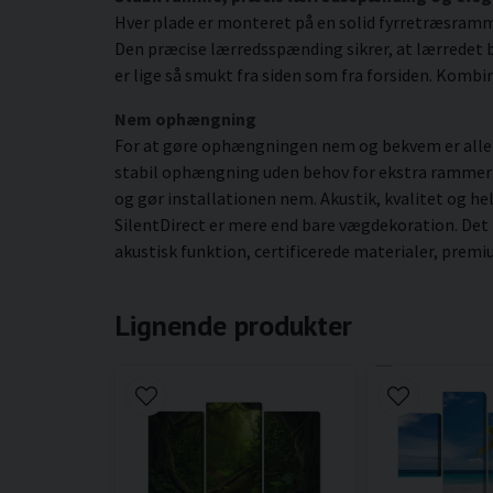
Hver plade er monteret på en solid fyrretræsram
Den præcise lærredsspænding sikrer, at lærredet be
er lige så smukt fra siden som fra forsiden. Kombin
Nem ophængning
For at gøre ophængningen nem og bekvem er alle b
stabil ophængning uden behov for ekstra rammer ell
og gør installationen nem. Akustik, kvalitet og he
SilentDirect er mere end bare vægdekoration. Det
akustisk funktion, certificerede materialer, prem
Lignende produkter