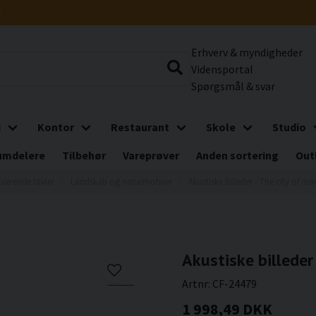
g
Erhverv & myndigheder
Vidensportal
Spørgsmål & svar
i
Kontor
Restaurant
Skole
Studio
umdelere
Tilbehør
Vareprøver
Anden sortering
Out
olerende tavler
Landskab og naturmotiver
Akustiske billeder - The city of ma
Akustiske billeder 
Artnr:
CF-24479
1 998,49 DKK