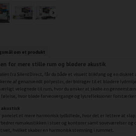
rgsmål om et produkt
ien for mere stille rum og blødere akustik
alien
fra SilentDirect, får du både et visuelt blikfang og en diskret 
rne af genanvendt polyester, der bidrager til et blødere lydmiljø
r særligt velegnede til rum, hvor du ønsker at skabe en genne
b følelse, hvor bløde farveovergange og lysrefleksioner forstærk
 akustisk
anelet et mere harmonisk lydbillede, hvor det er lettere at slappe
rbedrer rumakustikken i stuer og kontorer samt soveværelser og o
 motivet, hvilket skaber en harmonisk stemning i rummet.