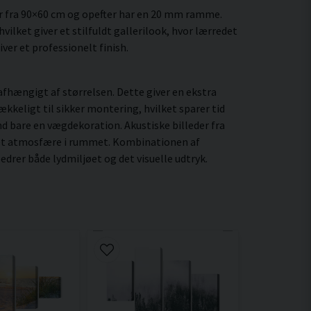
r fra 90×60 cm og opefter har en 20 mm ramme.
ilket giver et stilfuldt gallerilook, hvor lærredet
ver et professionelt finish.
fhængigt af størrelsen. Dette giver en ekstra
kkeligt til sikker montering, hvilket sparer tid
nd bare en vægdekoration. Akustiske billeder fra
eret atmosfære i rummet. Kombinationen af
drer både lydmiljøet og det visuelle udtryk.