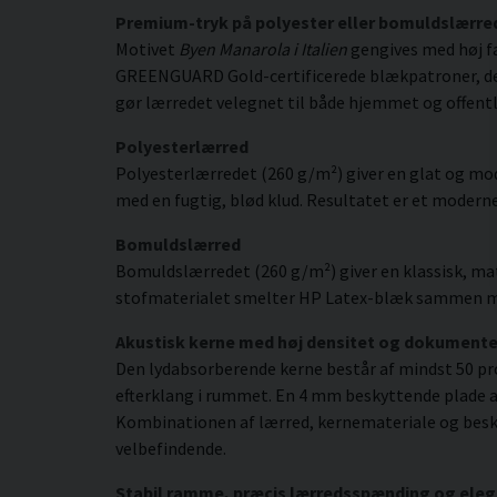
Premium-tryk på polyester eller bomuldslærre
Motivet
Byen Manarola i Italien
gengives med høj fa
GREENGUARD Gold-certificerede blækpatroner, der gi
gør lærredet velegnet til både hjemmet og offentl
Polyesterlærred
Polyesterlærredet (260 g/m²) giver en glat og mod
med en fugtig, blød klud. Resultatet er et moderne,
Bomuldslærred
Bomuldslærredet (260 g/m²) giver en klassisk, mat
stofmaterialet smelter HP Latex-blæk sammen med s
Akustisk kerne med høj densitet og dokument
Den lydabsorberende kerne består af mindst 50 pr
efterklang i rummet. En 4 mm beskyttende plade af
Kombinationen af lærred, kernemateriale og besky
velbefindende.
Stabil ramme, præcis lærredsspænding og eleg