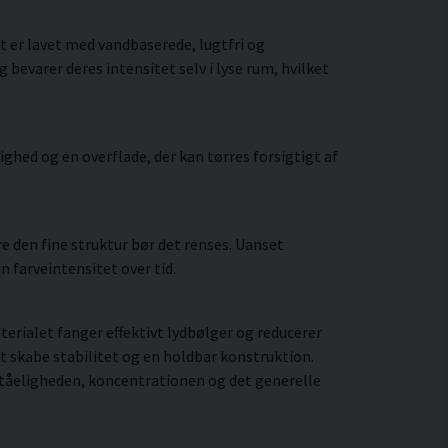
 er lavet med vandbaserede, lugtfri og
bevarer deres intensitet selv i lyse rum, hvilket
hed og en overflade, der kan tørres forsigtigt af
 den fine struktur bør det renses. Uanset
 farveintensitet over tid.
rialet fanger effektivt lydbølger og reducerer
t skabe stabilitet og en holdbar konstruktion.
ståeligheden, koncentrationen og det generelle