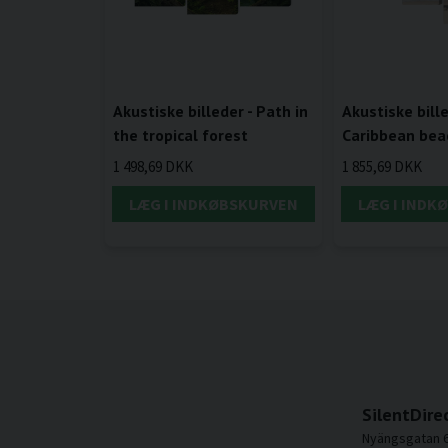
Akustiske billeder - Path in
Akustiske bille
the tropical forest
Caribbean bea
1 498,69 DKK
1 855,69 DKK
LÆG I INDKØBSKURVEN
LÆG I INDK
SilentDire
Nyängsgatan 