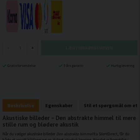
LÆG I INDKØBSKURVEN
-
+
Gratis forsendelse
5 års garanti
Hurtig levering
Beskrivelse
Egenskaber
Stil et spørgsmål om et
Akustiske billeder – Den abstrakte himmel til mere
stille rum og blødere akustik
Når du vælger akustiske billeder
Den abstrakte himmel
fra SilentDirect, får du
både et visuelt blikfang og en diskret akustisk løsning. Panelet er fremstillet i