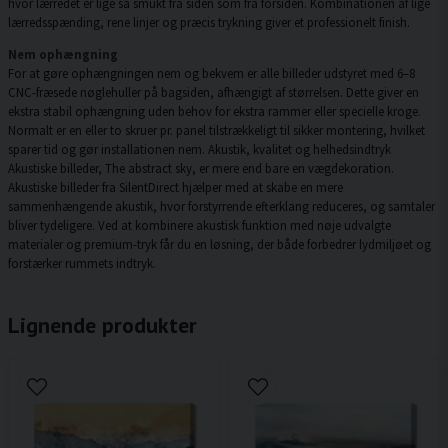
hvor lærredet er lige så smukt fra siden som fra forsiden. Kombinationen af lige
lærredsspænding, rene linjer og præcis trykning giver et professionelt finish.
Nem ophængning
For at gøre ophængningen nem og bekvem er alle billeder udstyret med 6–8
CNC-fræsede nøglehuller på bagsiden, afhængigt af størrelsen. Dette giver en
ekstra stabil ophængning uden behov for ekstra rammer eller specielle kroge.
Normalt er en eller to skruer pr. panel tilstrækkeligt til sikker montering, hvilket
sparer tid og gør installationen nem. Akustik, kvalitet og helhedsindtryk
Akustiske billeder, The abstract sky, er mere end bare en vægdekoration.
Akustiske billeder fra SilentDirect hjælper med at skabe en mere
sammenhængende akustik, hvor forstyrrende efterklang reduceres, og samtaler
bliver tydeligere. Ved at kombinere akustisk funktion med nøje udvalgte
materialer og premium-tryk får du en løsning, der både forbedrer lydmiljøet og
forstærker rummets indtryk.
Lignende produkter