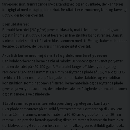
farvepræcision, fremragende UV-bestandighed og en overflade, der kan tørres
forsigtigt af med en fugtig, blød klud. Resultatet er et moderne, klart og farverigt
udtryk, der holder over tid.
Bomuldslærred
Bomuldslærredet (260 g/m²) giver en klassisk, mat tekstur med naturlig varme
og et håndmalet udtryk. For at bevare den fine struktur bør det renses. Uanset
stofmaterialet smelter HP Latex-blæk sammen med stoffet og skaber en holdbar,
fleksibel overflade, der bevarer sin farveintensitet over tid.
Akustisk kerne med høj densitet og dokumenteret ydeevne
Den lydabsorberende kerne består af mindst 50 procent genanvendt polyester
med en densitet på 450–600 g/m². Materialet fanger effektivt lydbølger og
reducerer efterklang i rummet. En 4 mm beskyttende plade af CE-, M1- og PEFC-
certificeret træ er monteret på bagsiden for at skabe stabilitet og en holdbar
konstruktion. Kombinationen af lærred, kernemateriale og beskyttende plade
giver en jævn lydabsorption, der forbedrer taleforståeligheden, koncentrationen
og det generelle velbefindende.
Stabil ramme, præcis lærredsspænding og elegant kanttryk
Hver plade er monteret på en solid fyrretræsramme. Formater op til 70×50 cm
har en 15 mm ramme, mens formater fra 90×60 cm og opefter har en 20 mm
ramme. Den præcise lærredsspænding sikrer, at lærredet bevarer sin form over
tid. Motivet er trykt rundt om hele rammen, hvilket giver et stilfuldt gallerilook,