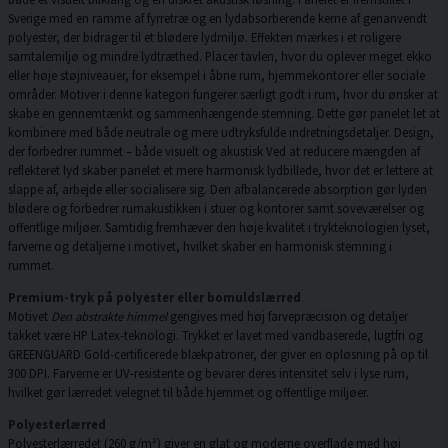
Sverige med en ramme af fyrretræ og en lydabsorberende kerne af genanvendt
polyester, der bidrager til et blødere lydmiljø. Effekten mærkes i et roligere
samtalemiljø og mindre lydtræthed. Placer tavlen, hvor du oplever meget ekko
eller høje støjniveauer, for eksempel i åbne rum, hjemmekontorer eller sociale
områder. Motiver i denne kategori fungerer særligt godt i rum, hvor du ønsker at
skabe en gennemtænkt og sammenhængende stemning. Dette gør panelet let at
kombinere med både neutrale og mere udtryksfulde indretningsdetaljer. Design,
der forbedrer rummet – både visuelt og akustisk Ved at reducere mængden af
reflekteret lyd skaber panelet et mere harmonisk lydbillede, hvor det er lettere at
slappe af, arbejde eller socialisere sig. Den afbalancerede absorption gør lyden
blødere og forbedrer rumakustikken i stuer og kontorer samt soveværelser og
offentlige miljøer. Samtidig fremhæver den høje kvalitet i trykteknologien lyset,
farverne og detaljerne i motivet, hvilket skaber en harmonisk stemning i
rummet.
Premium-tryk på polyester eller bomuldslærred
Motivet
Den abstrakte himmel
gengives med høj farvepræcision og detaljer
takket være HP Latex-teknologi. Trykket er lavet med vandbaserede, lugtfri og
GREENGUARD Gold-certificerede blækpatroner, der giver en opløsning på op til
300 DPI. Farverne er UV-resistente og bevarer deres intensitet selv i lyse rum,
hvilket gør lærredet velegnet til både hjemmet og offentlige miljøer.
Polyesterlærred
Polyesterlærredet (260 g/m²) giver en glat og moderne overflade med høj