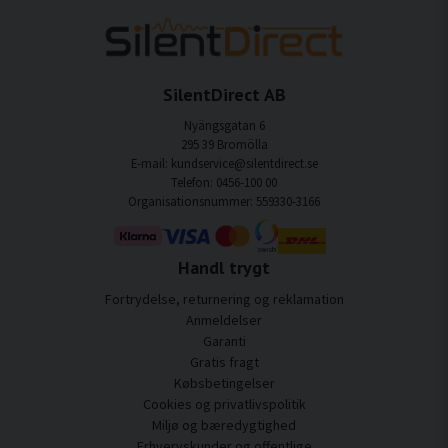
SilentDirect AB
Nyängsgatan 6
295 39 Bromölla
E-mail: kundservice@silentdirect.se
Telefon: 0456-100 00
Organisationsnummer: 559330-3166
Handl trygt
Fortrydelse, returnering og reklamation
Anmeldelser
Garanti
Gratis fragt
Købsbetingelser
Cookies og privatlivspolitik
Miljø og bæredygtighed
Erhvervskunder og offentlige