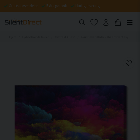
Gratis forsendelse
5 års garanti
Hurtig levering
Hjem
Lydisolerende tavler
Abstrakt kunst
Akustiske billeder - The abstract sky