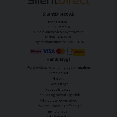
SilentDirect AB
Nyängsgatan 6
295 39 Bromölla
E-mail: kundservice@silentdirect.se
Telefon: 0456-100 00
Organisationsnummer: 559330-3166
Handl trygt
Fortrydelse, returnering og reklamation
Anmeldelser
Garanti
Gratis fragt
Købsbetingelser
Cookies og privatlivspolitik
Miljø og bæredygtighed
Erhvervskunder og offentlige
myndigheder
Bliv forhandler