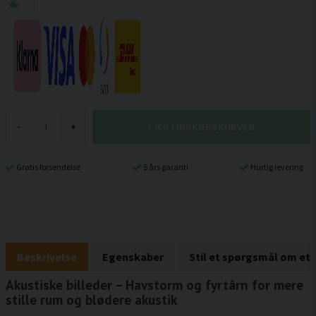
LÆG I INDKØBSKURVEN
-
+
Gratis forsendelse
5 års garanti
Hurtig levering
Beskrivelse
Egenskaber
Stil et spørgsmål om et
Akustiske billeder – Havstorm og fyrtårn for mere
stille rum og blødere akustik