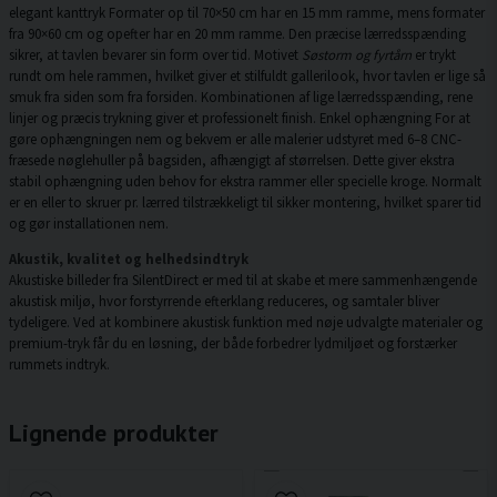
elegant kanttryk Formater op til 70×50 cm har en 15 mm ramme, mens formater
fra 90×60 cm og opefter har en 20 mm ramme. Den præcise lærredsspænding
sikrer, at tavlen bevarer sin form over tid. Motivet
Søstorm og fyrtårn
er trykt
rundt om hele rammen, hvilket giver et stilfuldt gallerilook, hvor tavlen er lige så
smuk fra siden som fra forsiden. Kombinationen af lige lærredsspænding, rene
linjer og præcis trykning giver et professionelt finish. Enkel ophængning For at
gøre ophængningen nem og bekvem er alle malerier udstyret med 6–8 CNC-
fræsede nøglehuller på bagsiden, afhængigt af størrelsen. Dette giver ekstra
stabil ophængning uden behov for ekstra rammer eller specielle kroge. Normalt
er en eller to skruer pr. lærred tilstrækkeligt til sikker montering, hvilket sparer tid
og gør installationen nem.
Akustik, kvalitet og helhedsindtryk
Akustiske billeder fra SilentDirect er med til at skabe et mere sammenhængende
akustisk miljø, hvor forstyrrende efterklang reduceres, og samtaler bliver
tydeligere. Ved at kombinere akustisk funktion med nøje udvalgte materialer og
premium-tryk får du en løsning, der både forbedrer lydmiljøet og forstærker
rummets indtryk.
Lignende produkter