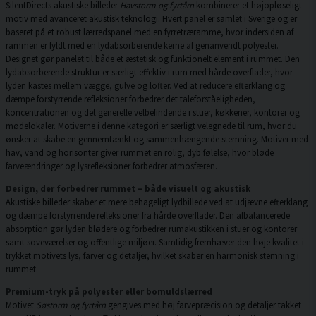
SilentDirects akustiske billeder
Havstorm og fyrtårn
kombinerer et højopløseligt
motiv med avanceret akustisk teknologi. Hvert panel er samlet i Sverige og er
baseret på et robust lærredspanel med en fyrretræramme, hvor indersiden af
rammen er fyldt med en lydabsorberende kerne af genanvendt polyester.
Designet gør panelet til både et æstetisk og funktionelt element i rummet. Den
lydabsorberende struktur er særligt effektiv i rum med hårde overflader, hvor
lyden kastes mellem vægge, gulve og lofter. Ved at reducere efterklang og
dæmpe forstyrrende refleksioner forbedrer det taleforståeligheden,
koncentrationen og det generelle velbefindende i stuer, køkkener, kontorer og
mødelokaler. Motiverne i denne kategori er særligt velegnede til rum, hvor du
ønsker at skabe en gennemtænkt og sammenhængende stemning. Motiver med
hav, vand og horisonter giver rummet en rolig, dyb følelse, hvor bløde
farveændringer og lysrefleksioner forbedrer atmosfæren.
Design, der forbedrer rummet – både visuelt og akustisk
Akustiske billeder skaber et mere behageligt lydbillede ved at udjævne efterklang
og dæmpe forstyrrende refleksioner fra hårde overflader. Den afbalancerede
absorption gør lyden blødere og forbedrer rumakustikken i stuer og kontorer
samt soveværelser og offentlige miljøer. Samtidig fremhæver den høje kvalitet i
trykket motivets lys, farver og detaljer, hvilket skaber en harmonisk stemning i
rummet.
Premium-tryk på polyester eller bomuldslærred
Motivet
Søstorm og fyrtårn
gengives med høj farvepræcision og detaljer takket