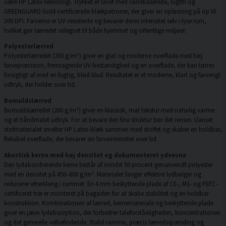
være HP Latex-teknologi. Trykket er lavet med vandbaserede, lugtfri og
GREENGUARD Gold-certificerede blækpatroner, der giver en opløsning på op til
300 DPI. Farverne er UV-resistente og bevarer deres intensitet selv i lyse rum,
hvilket gør lærredet velegnet til både hjemmet og offentlige miljøer.
Polyesterlærred
Polyesterlærredet (260 g/m²) giver en glat og moderne overflade med høj
farvepræcision, fremragende UV-bestandighed og en overflade, der kan tørres
forsigtigt af med en fugtig, blød klud. Resultatet er et moderne, klart og farverigt
udtryk, der holder over tid.
Bomuldslærred
Bomuldslærredet (260 g/m²) giver en klassisk, mat tekstur med naturlig varme
og et håndmalet udtryk. For at bevare den fine struktur bør det renses. Uanset
stofmaterialet smelter HP Latex-blæk sammen med stoffet og skaber en holdbar,
fleksibel overflade, der bevarer sin farveintensitet over tid.
Akustisk kerne med høj densitet og dokumenteret ydeevne
Den lydabsorberende kerne består af mindst 50 procent genanvendt polyester
med en densitet på 450–600 g/m². Materialet fanger effektivt lydbølger og
reducerer efterklang i rummet. En 4 mm beskyttende plade af CE-, M1- og PEFC-
certificeret træ er monteret på bagsiden for at skabe stabilitet og en holdbar
konstruktion. Kombinationen af lærred, kernemateriale og beskyttende plade
giver en jævn lydabsorption, der forbedrer taleforståeligheden, koncentrationen
og det generelle velbefindende. Stabil ramme, præcis lærredsspænding og