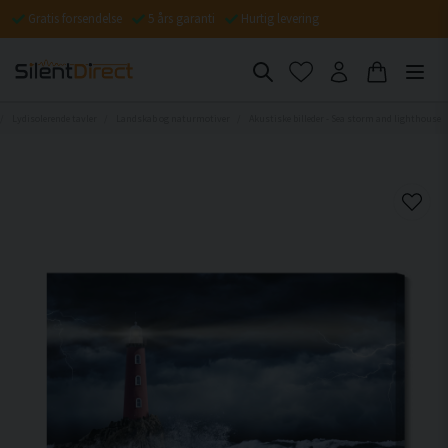
Gratis forsendelse
5 års garanti
Hurtig levering
Lydisolerende tavler
Landskab og naturmotiver
Akustiske billeder - Sea storm and lighthouse