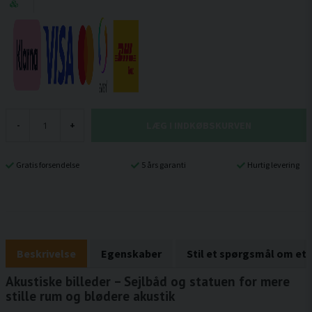
LÆG I INDKØBSKURVEN
-
+
Gratis forsendelse
5 års garanti
Hurtig levering
Beskrivelse
Egenskaber
Stil et spørgsmål om et
Akustiske billeder – Sejlbåd og statuen for mere
stille rum og blødere akustik