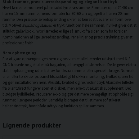
Stabil ramme, præcis lærredsspænding og elegant kanttryk
Hvert lærred er monteret på en solid fyrretræsramme. Formater op til 70×50 cm
har en 15 mm ramme, mens formater fra 90×60 cm og opefter har en 20 mm
ramme. Den præcise lærredsspænding sikrer, at lærredet bevarer sin form over
tid. Motivet
Sejlbåd og statuen
er trykt rundt om hele rammen, hvilket giver det et
stilfuldt gallerilook, hvor lærredet er lige så smukt fra siden som fra forsiden.
Kombinationen af lige lærredsspænding, rene linjer og præcis trykning giver et
professionelt finish.
Nem ophængning
For at gøre ophængningen nem og bekvem er alle lærreder udstyret med 6–8
CNC-fræsede nøglehuller på bagsiden, afhængigt af størrelsen. Dette giver ekstra
stabil ophængning uden behov for ekstra rammer eller specielle kroge. Normalt
er en eller to skruer pr. panel tilstrækkeligt til sikker montering, hvilket sparer tid
og gør installationen nem. Akustik, kvalitet og helhedsindtryk Akustiske billeder
fra SilentDirect fungerer som et diskret, men effektivt akustisk supplement. Det
blødgør lydbilledet, reducerer ekko og gør det mere behageligt at opholde sig i
rummet i længere perioder. Samtidig bidrager det til et mere sofistikeret
helhedsindtryk, hvor både udtryk og funktion spiller sammen.
Lignende produkter