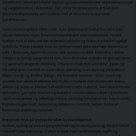
SilentDirects akustiske billeder
Sejlbåd og statuen
kombinerer akustiske løsninger
og vægdekoration i ét produkt. Den solide fyrretræsramme er fyldt med
genanvendt polyester, som hjælper med at absorbere forstyrrende
lydrefleksioner.
Dette har en mærkbar effekt i rum, hvor støjniveauet hurtigt kan blive højt,
såsom køkkener, stuer, åbne kontorlandskaber eller mødelokaler. Panelet
hjælper med at reducere den oplevede lydstyrke og skabe et mere behageligt
lydbillede. Placer panelet, hvor du oplever meget ekko eller høje støjniveauer,
f.eks. i åbne rum, hjemmekontorer eller sociale områder. Motiverne i denne
kategori er særligt velegnede til rum, hvor du ønsker at skabe en gennemtænkt
og sammenhængende stemning. Urbane motiver med arkitektur, gader og
silhuetter giver rummet en mere urban stemning, hvor linjer og perspektiver
tilføjer energi og struktur. Design, der forbedrer rummet – både visuelt og
akustisk Den akustisk effektive konstruktion hjælper med at reducere skarpe
ekkoer og skabe en blødere helhedsfornemmelse i rummet. Den afbalancerede
absorption gør lyden blødere og forbedrer rumakustikken i stuer og kontorer
samt soveværelser og offentlige miljøer. Samtidig fremhæver den høje kvalitet i
trykteknologien lyset, farverne og detaljerne i motivet, hvilket skaber en
harmonisk stemning i rummet.
Premium-tryk på polyester eller bomuldslærred
Motivet
Sejlbåd og statuen
gengives med høj farvepræcision og detaljer takket
være HP Latex-teknologi. Trykket er lavet med vandbaserede, lugtfri og