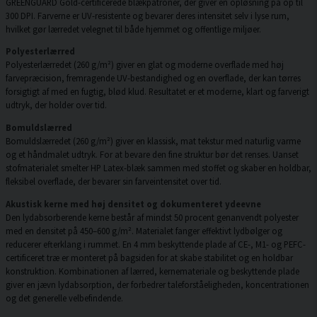
GREENGUARD Gold-certificerede blækpatroner, der giver en opløsning på op til
300 DPI. Farverne er UV-resistente og bevarer deres intensitet selv i lyse rum,
hvilket gør lærredet velegnet til både hjemmet og offentlige miljøer.
Polyesterlærred
Polyesterlærredet (260 g/m²) giver en glat og moderne overflade med høj
farvepræcision, fremragende UV-bestandighed og en overflade, der kan tørres
forsigtigt af med en fugtig, blød klud. Resultatet er et moderne, klart og farverigt
udtryk, der holder over tid.
Bomuldslærred
Bomuldslærredet (260 g/m²) giver en klassisk, mat tekstur med naturlig varme
og et håndmalet udtryk. For at bevare den fine struktur bør det renses. Uanset
stofmaterialet smelter HP Latex-blæk sammen med stoffet og skaber en holdbar,
fleksibel overflade, der bevarer sin farveintensitet over tid.
Akustisk kerne med høj densitet og dokumenteret ydeevne
Den lydabsorberende kerne består af mindst 50 procent genanvendt polyester
med en densitet på 450–600 g/m². Materialet fanger effektivt lydbølger og
reducerer efterklang i rummet. En 4 mm beskyttende plade af CE-, M1- og PEFC-
certificeret træ er monteret på bagsiden for at skabe stabilitet og en holdbar
konstruktion. Kombinationen af lærred, kernemateriale og beskyttende plade
giver en jævn lydabsorption, der forbedrer taleforståeligheden, koncentrationen
og det generelle velbefindende.