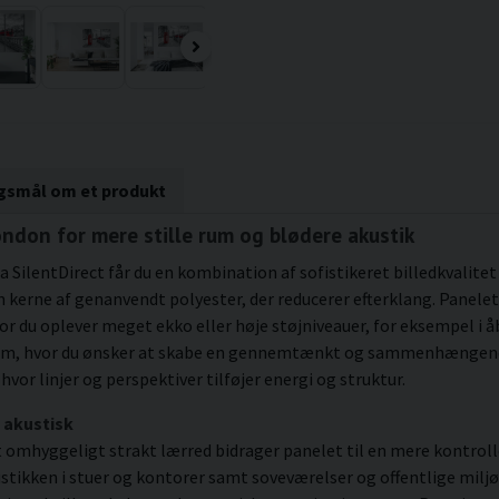
rgsmål om et produkt
ondon for mere stille rum og blødere akustik
a SilentDirect får du en kombination af sofistikeret billedkvalite
erne af genanvendt polyester, der reducerer efterklang. Panelet
vor du oplever meget ekko eller høje støjniveauer, for eksempel i
i rum, hvor du ønsker at skabe en gennemtænkt og sammenhængend
or linjer og perspektiver tilføjer energi og struktur.
 akustisk
omhyggeligt strakt lærred bidrager panelet til en mere kontrol
tikken i stuer og kontorer samt soveværelser og offentlige miljø