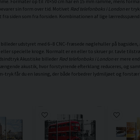
amme. Formater op til 70×50 cm har en 15 mm ramme, mens forma
evarer sin form over tid. Motivet
Rød telefonboks i London
er tryk
kt fra siden som fra forsiden. Kombinationen af lige lærredsspændi
illeder udstyret med 6–8 CNC-fræsede nøglehuller på bagsiden, a
r specielle kroge. Normalt er en eller to skruer pr. tavle tilstræ
dsindtryk Akustiske billeder
Rød telefonboks i London
er mere end 
ngende akustik, hvor forstyrrende efterklang reduceres, og samta
-tryk får du en løsning, der både forbedrer lydmiljøet og forstæ