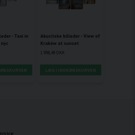
Akustiske billeder - View of
eder - Taxi in
Kraków at sunset
 nyc
1 998,49 DKK
DKØBSKURVEN
LÆG I INDKØBSKURVEN
ervice