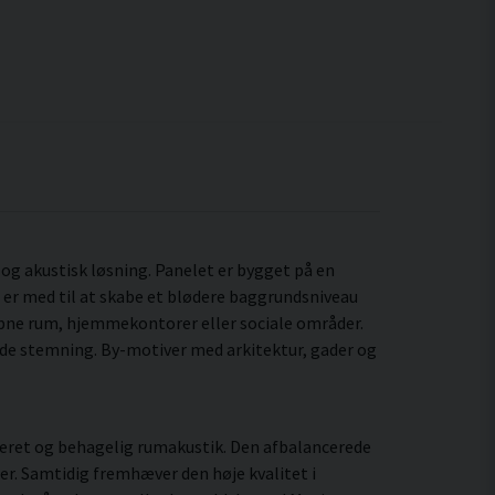
t og akustisk løsning. Panelet er bygget på en
 er med til at skabe et blødere baggrundsniveau
 åbne rum, hjemmekontorer eller sociale områder.
e stemning. By-motiver med arkitektur, gader og
leret og behagelig rumakustik. Den afbalancerede
er. Samtidig fremhæver den høje kvalitet i