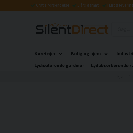
Gratis forsendelse
5 års garanti
Hurtig leverin
Køretøjer
Bolig og hjem
Industr
Lydisolerende gardiner
Lydabsorberende r
Hjem