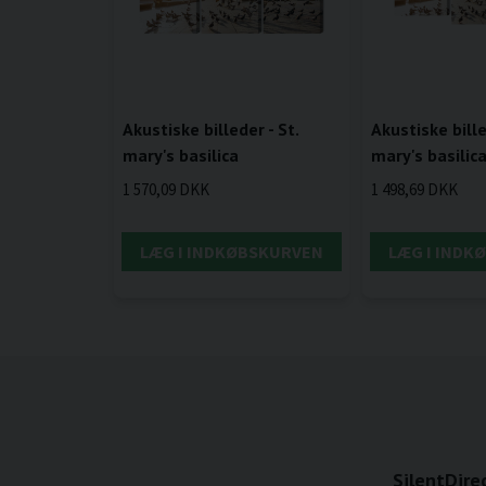
Akustiske billeder - St.
Akustiske bille
mary's basilica
mary's basilic
1 570,09 DKK
1 498,69 DKK
LÆG I INDKØBSKURVEN
LÆG I INDK
SilentDire