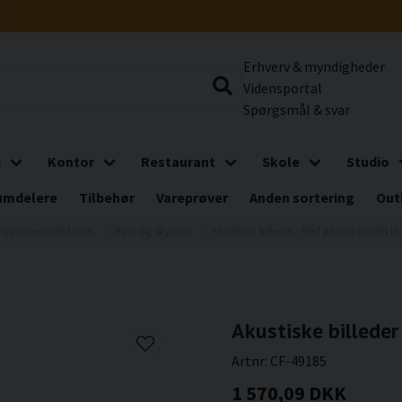
g
Erhverv & myndigheder
Vidensportal
Spørgsmål & svar
i
Kontor
Restaurant
Skole
Studio
umdelere
Tilbehør
Vareprøver
Anden sortering
Out
Lydisolerende tavler
Byer og skylines
Akustiske billeder - Red phone booth i
Akustiske billeder
Artnr:
CF-49185
1 570,09 DKK