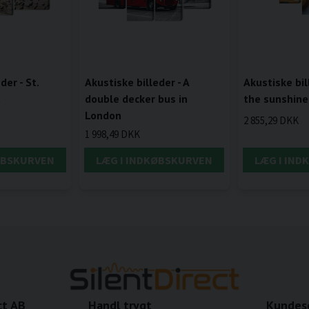
der - St.
Akustiske billeder - A
Akustiske bill
a
double decker bus in
the sunshine
London
2 855,29 DKK
1 998,49 DKK
ØBSKURVEN
LÆG I INDKØBSKURVEN
LÆG I IN
ct AB
Handl trygt
Kundes