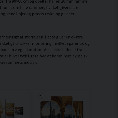
ter fra 90×60 cm og opefter har en 20 mm ramme.
t rundt om hele rammen, hvilket giver det et
ng, rene linjer og præcis trykning giver et
fhængigt af størrelsen. Dette giver en ekstra
kkeligt til sikker montering, hvilket sparer tid og
bare en vægdekoration. Akustiske billeder fra
ler bliver tydeligere. Ved at kombinere akustisk
rker rummets indtryk.