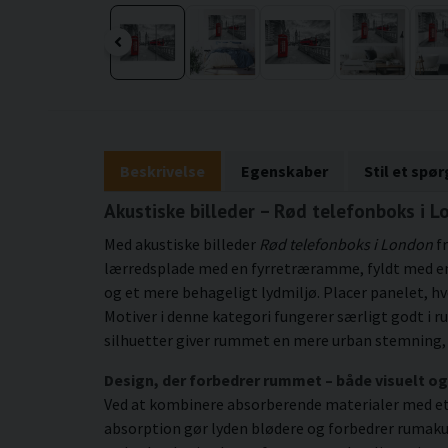
Beskrivelse
Egenskaber
Stil et spø
Akustiske billeder – Rød telefonboks i L
Med akustiske billeder
Rød telefonboks i London
fr
lærredsplade med en fyrretræramme, fyldt med en k
og et mere behageligt lydmiljø. Placer panelet, h
Motiver i denne kategori fungerer særligt godt 
silhuetter giver rummet en mere urban stemning, hv
Design, der forbedrer rummet – både visuelt og
Ved at kombinere absorberende materialer med et 
absorption gør lyden blødere og forbedrer rumakus