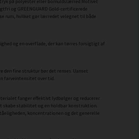
tryk på polyester eller bomuldslærred Motivet
lugtfri og GREENGUARD Gold-certificerede
yse rum, hvilket gør lærredet velegnet til både
hed og en overflade, der kan tørres forsigtigt af
 den fine struktur bør det renses. Uanset
 farveintensitet over tid.
rialet fanger effektivt lydbølger og reducerer
t skabe stabilitet og en holdbar konstruktion.
ståeligheden, koncentrationen og det generelle