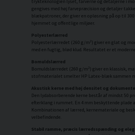
trykteknologien lyset, farverne og detaljerne i 
gengives med høj farvepræcision og detaljer takk
blækpatroner, der giver en opløsning på op til 300 
hjemmet og offentlige miljøer.
Polyesterlærred
Polyesterlærredet (260 g/m²) giver en glat og mod
med en fugtig, blød klud. Resultatet er et moderne,
Bomuldslærred
Bomuldslærredet (260 g/m²) giver en klassisk, mat
stofmaterialet smelter HP Latex-blæk sammen med s
Akustisk kerne med høj densitet og dokument
Den lydabsorberende kerne består af mindst 50 pr
efterklang i rummet. En 4 mm beskyttende plade af
Kombinationen af lærred, kernemateriale og besky
velbefindende.
Stabil ramme, præcis lærredsspænding og eleg