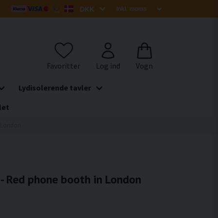
Lydisolerende tavler
let
n London
 - Red phone booth in London