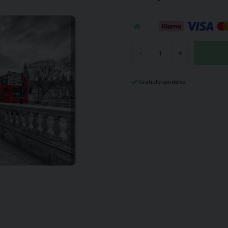
-
+
Gratis forsendelse