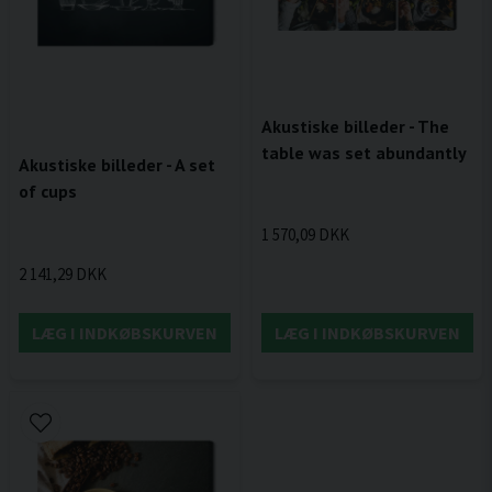
Akustiske billeder - The
table was set abundantly
Akustiske billeder - A set
of cups
1 570,09 DKK
2 141,29 DKK
LÆG I INDKØBSKURVEN
LÆG I INDKØBSKURVEN