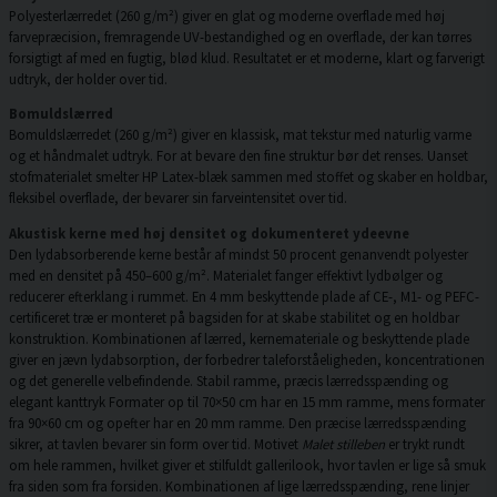
Polyesterlærredet (260 g/m²) giver en glat og moderne overflade med høj
farvepræcision, fremragende UV-bestandighed og en overflade, der kan tørres
forsigtigt af med en fugtig, blød klud. Resultatet er et moderne, klart og farverigt
udtryk, der holder over tid.
Bomuldslærred
Bomuldslærredet (260 g/m²) giver en klassisk, mat tekstur med naturlig varme
og et håndmalet udtryk. For at bevare den fine struktur bør det renses. Uanset
stofmaterialet smelter HP Latex-blæk sammen med stoffet og skaber en holdbar,
fleksibel overflade, der bevarer sin farveintensitet over tid.
Akustisk kerne med høj densitet og dokumenteret ydeevne
Den lydabsorberende kerne består af mindst 50 procent genanvendt polyester
med en densitet på 450–600 g/m². Materialet fanger effektivt lydbølger og
reducerer efterklang i rummet. En 4 mm beskyttende plade af CE-, M1- og PEFC-
certificeret træ er monteret på bagsiden for at skabe stabilitet og en holdbar
konstruktion. Kombinationen af lærred, kernemateriale og beskyttende plade
giver en jævn lydabsorption, der forbedrer taleforståeligheden, koncentrationen
og det generelle velbefindende. Stabil ramme, præcis lærredsspænding og
elegant kanttryk Formater op til 70×50 cm har en 15 mm ramme, mens formater
fra 90×60 cm og opefter har en 20 mm ramme. Den præcise lærredsspænding
sikrer, at tavlen bevarer sin form over tid. Motivet
Malet stilleben
er trykt rundt
om hele rammen, hvilket giver et stilfuldt gallerilook, hvor tavlen er lige så smuk
fra siden som fra forsiden. Kombinationen af lige lærredsspænding, rene linjer