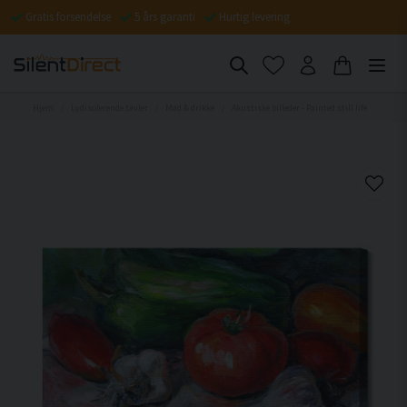
Gratis forsendelse
5 års garanti
Hurtig levering
Hjem
Lydisolerende tavler
Mad & drikke
Akustiske billeder - Painted still life