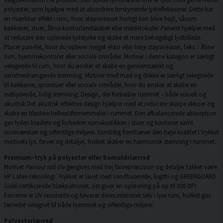
polyester, som hjælper med at absorbere forstyrrende lydrefleksioner. Dette har
en mærkbar effekt i rum, hvor støjniveauet hurtigt kan blive højt, såsom
køkkener, stuer, åbne kontorlandskaber eller mødelokaler. Panelet hjælper med
at reducere den oplevede lydstyrke og skabe et mere behageligt lydbillede.
Placer panelet, hvor du oplever meget ekko eller høje støjniveauer, f.eks. i åbne
rum, hjemmekontorer eller sociale områder. Motiver i denne kategori er særligt
velegnede til rum, hvor du ønsker at skabe en gennemtænkt og
sammenhængende stemning. Motiver med mad og drikke er særligt velegnede
til køkkener, spisestuer eller sociale områder, hvor du ønsker at skabe en
indbydende, livlig stemning. Design, der forbedrer rummet – både visuelt og
akustisk Det akustisk effektive design hjælper med at reducere skarpe ekkoer og
skabe en blødere helhedsfornemmelse i rummet. Den afbalancerede absorption
gør lyden blødere og forbedrer rumakustikken i stuer og kontorer samt
soveværelser og offentlige miljøer. Samtidig fremhæver den høje kvalitet i trykket
motivets lys, farver og detaljer, hvilket skaber en harmonisk stemning i rummet.
Premium-tryk på polyester eller bomuldslærred
Motivet
Painted still life
gengives med høj farvepræcision og detaljer takket være
HP Latex-teknologi. Trykket er lavet med vandbaserede, lugtfri og GREENGUARD
Gold-certificerede blækpatroner, der giver en opløsning på op til 300 DPI.
Farverne er UV-resistente og bevarer deres intensitet selv i lyse rum, hvilket gør
lærredet velegnet til både hjemmet og offentlige miljøer.
Polyesterlærred