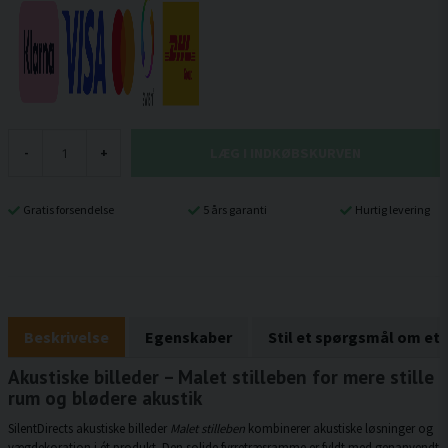
LÆG I INDKØBSKURVEN
-
+
Gratis forsendelse
5 års garanti
Hurtig levering
Beskrivelse
Egenskaber
Stil et spørgsmål om et
Akustiske billeder – Malet stilleben for mere stille
rum og blødere akustik
SilentDirects akustiske billeder
Malet stilleben
kombinerer akustiske løsninger og
vægdekoration i ét produkt. Den solide fyrretræsramme er fyldt med genanvendt