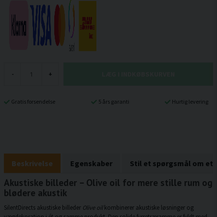
LÆG I INDKØBSKURVEN
-
+
Gratis forsendelse
5 års garanti
Hurtig levering
Beskrivelse
Egenskaber
Stil et spørgsmål om et
Akustiske billeder – Olive oil for mere stille rum og
blødere akustik
SilentDirects akustiske billeder
Olive oil
kombinerer akustiske løsninger og
vægdekoration i ét og samme produkt. Den solide fyrretræramme er fyldt med