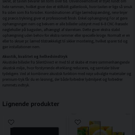
sikrer, at tavlen bevarer sin form over tid. Olivenoliemotivet er trykt rundt om
hele rammen, hvilket giver den et stilfuldt gallerilook, hvor tavlen er lige så smuk
fra siden som fra forsiden. Kombinationen af lige lærredsspænding, rene linjer
og præcis trykning giver et professionelt finish. Enkel ophængning For at gøre
ophængningen nem og bekvem er alle billeder udstyret med 6–8 CNC-fræsede
nøglehuller på bagsiden, afhængigt af størrelsen. Dette giver ekstra stabil
ophængning uden behov for ekstra rammer eller specielle kroge. Normalt er en
eller to skruer pr. lærred tilstrækkeligt til sikker montering, hvilket sparer tid og
gør installationen nem.
Akustik, kvalitet og helhedsindtryk
Akustiske billeder fra SilentDirect er med til at skabe et mere sammenhængende
akustisk miljø, hvor forstyrrende efterklang reduceres, og samtaler bliver
tydeligere. Ved at kombinere akustisk funktion med nøje udvalgte materialer og
premium-tryk får du en løsning, der både forbedrer lydmiljøet og forbedrer
rummets indtryk.
Lignende produkter