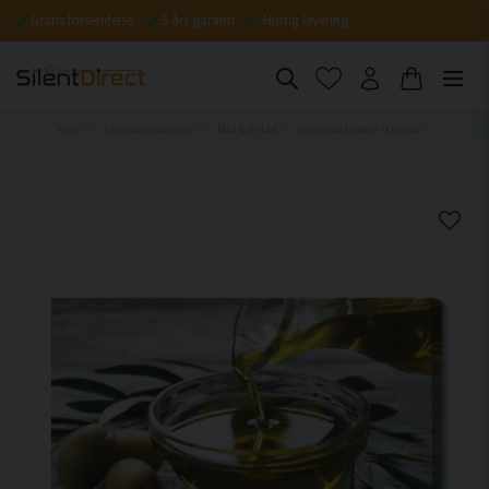
Gratis forsendelse
5 års garanti
Hurtig levering
Hjem
Lydisolerende tavler
Mad & drikke
Akustiske billeder - Olive oil