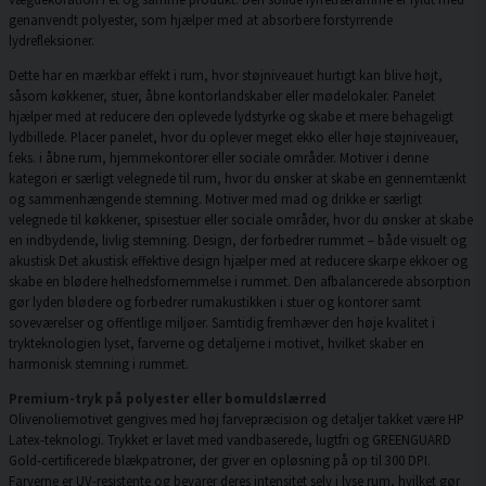
genanvendt polyester, som hjælper med at absorbere forstyrrende
lydrefleksioner.
Dette har en mærkbar effekt i rum, hvor støjniveauet hurtigt kan blive højt,
såsom køkkener, stuer, åbne kontorlandskaber eller mødelokaler. Panelet
hjælper med at reducere den oplevede lydstyrke og skabe et mere behageligt
lydbillede. Placer panelet, hvor du oplever meget ekko eller høje støjniveauer,
f.eks. i åbne rum, hjemmekontorer eller sociale områder. Motiver i denne
kategori er særligt velegnede til rum, hvor du ønsker at skabe en gennemtænkt
og sammenhængende stemning. Motiver med mad og drikke er særligt
velegnede til køkkener, spisestuer eller sociale områder, hvor du ønsker at skabe
en indbydende, livlig stemning. Design, der forbedrer rummet – både visuelt og
akustisk Det akustisk effektive design hjælper med at reducere skarpe ekkoer og
skabe en blødere helhedsfornemmelse i rummet. Den afbalancerede absorption
gør lyden blødere og forbedrer rumakustikken i stuer og kontorer samt
soveværelser og offentlige miljøer. Samtidig fremhæver den høje kvalitet i
trykteknologien lyset, farverne og detaljerne i motivet, hvilket skaber en
harmonisk stemning i rummet.
Premium-tryk på polyester eller bomuldslærred
Olivenoliemotivet gengives med høj farvepræcision og detaljer takket være HP
Latex-teknologi. Trykket er lavet med vandbaserede, lugtfri og GREENGUARD
Gold-certificerede blækpatroner, der giver en opløsning på op til 300 DPI.
Farverne er UV-resistente og bevarer deres intensitet selv i lyse rum, hvilket gør