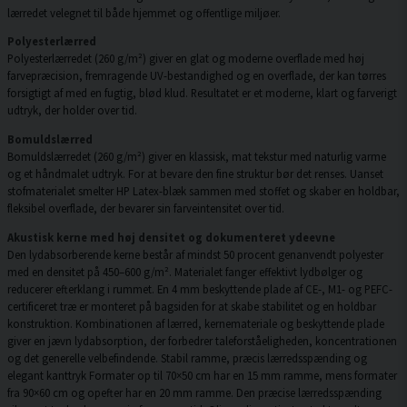
lærredet velegnet til både hjemmet og offentlige miljøer.
Polyesterlærred
Polyesterlærredet (260 g/m²) giver en glat og moderne overflade med høj
farvepræcision, fremragende UV-bestandighed og en overflade, der kan tørres
forsigtigt af med en fugtig, blød klud. Resultatet er et moderne, klart og farverigt
udtryk, der holder over tid.
Bomuldslærred
Bomuldslærredet (260 g/m²) giver en klassisk, mat tekstur med naturlig varme
og et håndmalet udtryk. For at bevare den fine struktur bør det renses. Uanset
stofmaterialet smelter HP Latex-blæk sammen med stoffet og skaber en holdbar,
fleksibel overflade, der bevarer sin farveintensitet over tid.
Akustisk kerne med høj densitet og dokumenteret ydeevne
Den lydabsorberende kerne består af mindst 50 procent genanvendt polyester
med en densitet på 450–600 g/m². Materialet fanger effektivt lydbølger og
reducerer efterklang i rummet. En 4 mm beskyttende plade af CE-, M1- og PEFC-
certificeret træ er monteret på bagsiden for at skabe stabilitet og en holdbar
konstruktion. Kombinationen af lærred, kernemateriale og beskyttende plade
giver en jævn lydabsorption, der forbedrer taleforståeligheden, koncentrationen
og det generelle velbefindende. Stabil ramme, præcis lærredsspænding og
elegant kanttryk Formater op til 70×50 cm har en 15 mm ramme, mens formater
fra 90×60 cm og opefter har en 20 mm ramme. Den præcise lærredsspænding