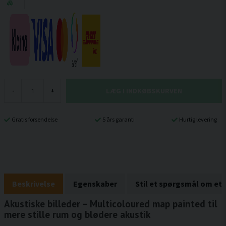
LÆG I INDKØBSKURVEN
-
+
Gratis forsendelse
5 års garanti
Hurtig levering
Beskrivelse
Egenskaber
Stil et spørgsmål om et
Akustiske billeder – Multicoloured map painted til
mere stille rum og blødere akustik