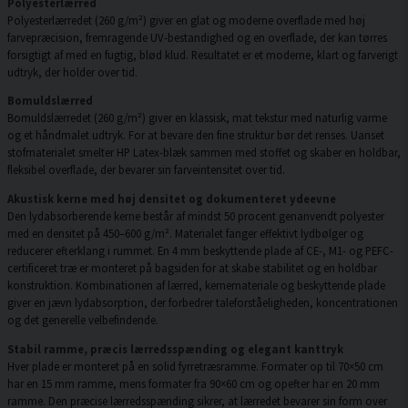
Polyesterlærred
Polyesterlærredet (260 g/m²) giver en glat og moderne overflade med høj
farvepræcision, fremragende UV-bestandighed og en overflade, der kan tørres
forsigtigt af med en fugtig, blød klud. Resultatet er et moderne, klart og farverigt
udtryk, der holder over tid.
Bomuldslærred
Bomuldslærredet (260 g/m²) giver en klassisk, mat tekstur med naturlig varme
og et håndmalet udtryk. For at bevare den fine struktur bør det renses. Uanset
stofmaterialet smelter HP Latex-blæk sammen med stoffet og skaber en holdbar,
fleksibel overflade, der bevarer sin farveintensitet over tid.
Akustisk kerne med høj densitet og dokumenteret ydeevne
Den lydabsorberende kerne består af mindst 50 procent genanvendt polyester
med en densitet på 450–600 g/m². Materialet fanger effektivt lydbølger og
reducerer efterklang i rummet. En 4 mm beskyttende plade af CE-, M1- og PEFC-
certificeret træ er monteret på bagsiden for at skabe stabilitet og en holdbar
konstruktion. Kombinationen af lærred, kernemateriale og beskyttende plade
giver en jævn lydabsorption, der forbedrer taleforståeligheden, koncentrationen
og det generelle velbefindende.
Stabil ramme, præcis lærredsspænding og elegant kanttryk
Hver plade er monteret på en solid fyrretræsramme. Formater op til 70×50 cm
har en 15 mm ramme, mens formater fra 90×60 cm og opefter har en 20 mm
ramme. Den præcise lærredsspænding sikrer, at lærredet bevarer sin form over