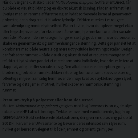
Når du vælger akustiske billeder
Multicoloured map painted
fra SilentDirect, får
du både et visuelt blikfang og en diskret akustisk løsning. Pladen er fremstillet i
Sverige med en ramme af fyrretræ og en lydabsorberende kerne af genanvendt
polyester, der bidrager til et blødere lydmiljø. Effekten mærkes i et roligere
samtalemiljø og mindre lydtræthed. Placer tavlen, hvor du oplever meget ekko
eller høje støjniveauer, for eksempel i åbne rum, hjemmekontorer eller sociale
områder. Motiver i denne kategori fungerer særligt godt i rum, hvor du ønsker at
skabe en gennemtænkt og sammenhængende stemning. Dette gør panelet let at
kombinere med både neutrale og mere udtryksfulde indretningsdetaljer. Design,
der forbedrer rummet – både visuelt og akustisk Ved at reducere mængden af
reflekteret lyd skaber panelet et mere harmonisk lydbillede, hvor det er lettere at
slappe af, arbejde eller socialisere sig. Den afbalancerede absorption gør lyden
blødere og forbedrer rumakustikken i stuer og kontorer samt soveværelser og
offentlige miljøer. Samtidig fremhæver den høje kvalitet i trykteknologien lyset,
farverne og detaljerne i motivet, hvilket skaber en harmonisk stemning i
rummet.
Premium-tryk på polyester eller bomuldslærred
Motivet
Multicolored map painted
gengives med høj farvepræcision og detaljer
takket være HP Latex-teknologi. Trykket er lavet med vandbaserede, lugtfri og
GREENGUARD Gold-certificerede blækpatroner, der giver en opløsning på op til
300 DPI. Farverne er UV-resistente og bevarer deres intensitet selv i lyse rum,
hvilket gør lærredet velegnet til både hjemmet og offentlige miljøer.