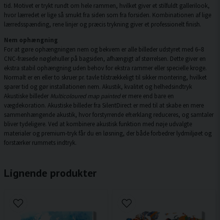
tid. Motivet er trykt rundt om hele rammen, hvilket giver et stilfuldt gallerilook,
hvor lærredet er lige så smukt fra siden som fra forsiden. Kombinationen af lige
lærredsspænding, rene linjer og præcis trykning giver et professionelt finish.
Nem ophængning
For at gøre ophængningen nem og bekvem er alle billeder udstyret med 6–8
CNC-fræsede nøglehuller på bagsiden, afhængigt af størrelsen. Dette giver en
ekstra stabil ophængning uden behov for ekstra rammer eller specielle kroge.
Normalt er en eller to skruer pr. tavle tilstrækkeligt til sikker montering, hvilket
sparer tid og gør installationen nem. Akustik, kvalitet og helhedsindtryk
Akustiske billeder
Multicoloured map painted
er mere end bare en
vægdekoration. Akustiske billeder fra SilentDirect er med til at skabe en mere
sammenhængende akustik, hvor forstyrrende efterklang reduceres, og samtaler
bliver tydeligere. Ved at kombinere akustisk funktion med nøje udvalgte
materialer og premium-tryk får du en løsning, der både forbedrer lydmiljøet og
forstærker rummets indtryk.
Lignende produkter