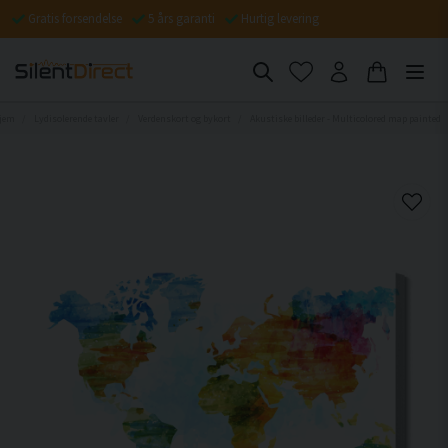
Gratis forsendelse
5 års garanti
Hurtig levering
jem
Lydisolerende tavler
Verdenskort og bykort
Akustiske billeder - Multicolored map painted