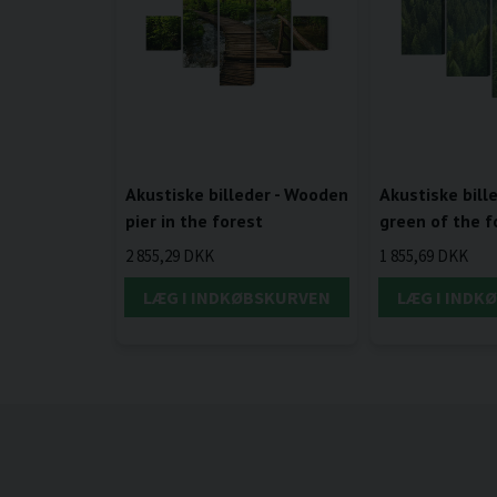
Akustiske billeder - Wooden
Akustiske bill
pier in the forest
green of the f
2 855,29 DKK
1 855,69 DKK
LÆG I INDKØBSKURVEN
LÆG I INDK