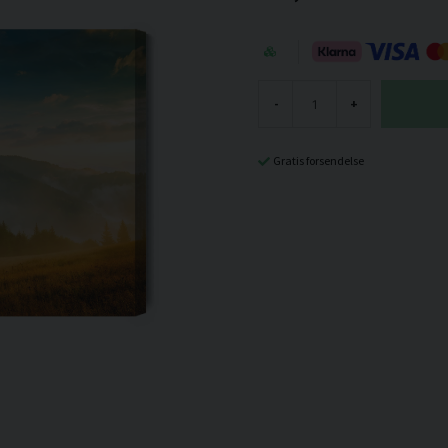
-
+
Gratis forsendelse