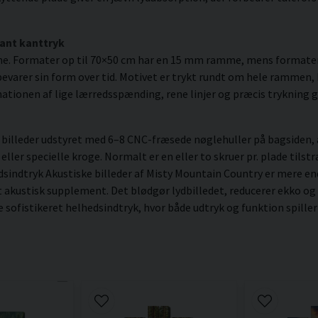
ant kanttryk
me. Formater op til 70×50 cm har en 15 mm ramme, mens formate
varer sin form over tid. Motivet er trykt rundt om hele rammen, hv
ationen af lige lærredsspænding, rene linjer og præcis trykning gi
illeder udstyret med 6–8 CNC-fræsede nøglehuller på bagsiden, a
er specielle kroge. Normalt er en eller to skruer pr. plade tilstræ
dsindtryk Akustiske billeder af Misty Mountain Country er mere en
t akustisk supplement. Det blødgør lydbilledet, reducerer ekko og
e sofistikeret helhedsindtryk, hvor både udtryk og funktion spill