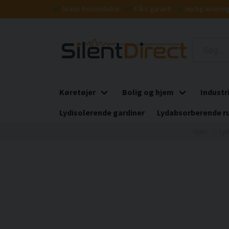
Gratis forsendelse
5 års garanti
Hurtig leverin
Køretøjer
Bolig og hjem
Industr
Lydisolerende gardiner
Lydabsorberende r
Hjem
Lyd