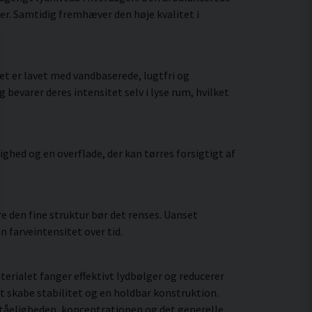
er. Samtidig fremhæver den høje kvalitet i
t er lavet med vandbaserede, lugtfri og
bevarer deres intensitet selv i lyse rum, hvilket
hed og en overflade, der kan tørres forsigtigt af
 den fine struktur bør det renses. Uanset
 farveintensitet over tid.
rialet fanger effektivt lydbølger og reducerer
t skabe stabilitet og en holdbar konstruktion.
ståeligheden, koncentrationen og det generelle