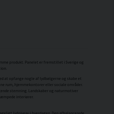
amme produkt. Panelet er fremstillet i Sverige og
ion.
ed at opfange nogle af lydbølgerne og skabe et
 åbne rum, hjemmekontorer eller sociale områder.
gende stemning. Landskaber og naturmotiver
fdæmpede interiører.
ageligt lydniveau i hverdagen. Den afbalancerede