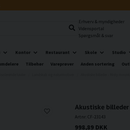
g
Erhverv & myndigheder
Vidensportal
Spørgsmål & svar
i
Kontor
Restaurant
Skole
Studio
umdelere
Tilbehør
Vareprøver
Anden sortering
Out
isolerende tavler
Landskab og naturmotiver
Akustiske billeder - Misty moun
Akustiske billeder
Artnr:
CF-23143
998,89 DKK