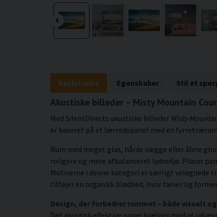
Beskrivelse
Egenskaber
Stil et spø
Akustiske billeder – Misty Mountain Coun
Med SilentDirects akustiske billeder
Misty Mountai
er baseret på et lærredspanel med en fyrretræram
Rum med meget glas, hårde vægge eller åbne grundp
roligere og mere afbalanceret lydmiljø. Placer pan
Motiverne i denne kategori er særligt velegned
tilføjer en organisk blødhed, hvor farver og forme
Design, der forbedrer rummet – både visuelt og
Det akustisk effektive panel hjælper med at udjæv