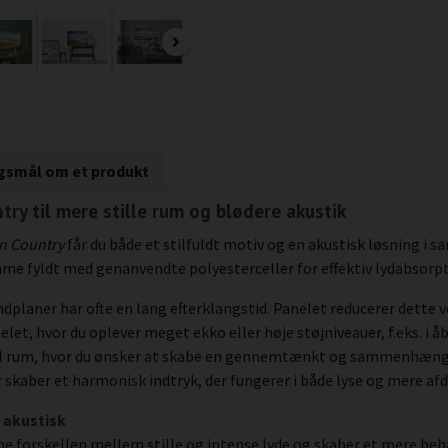
rgsmål om et produkt
try til mere stille rum og blødere akustik
n Country
får du både et stilfuldt motiv og en akustisk løsning i s
me fyldt med genanvendte polyesterceller for effektiv lydabsorpt
laner har ofte en lang efterklangstid. Panelet reducerer dette v
elet, hvor du oplever meget ekko eller høje støjniveauer, f.eks. i
e til rum, hvor du ønsker at skabe en gennemtænkt og sammenhæn
r skaber et harmonisk indtryk, der fungerer i både lyse og mere a
 akustisk
ne forskellen mellem stille og intense lyde og skaber et mere beh