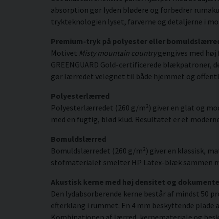
absorption gør lyden blødere og forbedrer rumakus
trykteknologien lyset, farverne og detaljerne i m
Premium-tryk på polyester eller bomuldslærre
Motivet
Misty mountain country
gengives med høj f
GREENGUARD Gold-certificerede blækpatroner, der gi
gør lærredet velegnet til både hjemmet og offentl
Polyesterlærred
Polyesterlærredet (260 g/m²) giver en glat og mod
med en fugtig, blød klud. Resultatet er et moderne,
Bomuldslærred
Bomuldslærredet (260 g/m²) giver en klassisk, mat
stofmaterialet smelter HP Latex-blæk sammen med s
Akustisk kerne med høj densitet og dokument
Den lydabsorberende kerne består af mindst 50 pr
efterklang i rummet. En 4 mm beskyttende plade af
Kombinationen af lærred, kernemateriale og besky