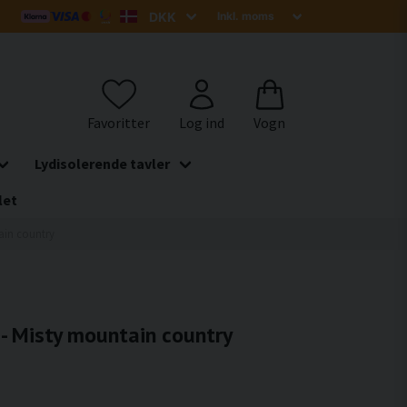
Lydisolerende tavler
let
tain country
 - Misty mountain country