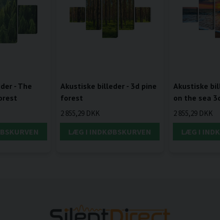
eder - The
Akustiske billeder - 3d pine
Akustiske bil
orest
forest
on the sea 3
2 855,29 DKK
2 855,29 DKK
ØBSKURVEN
LÆG I INDKØBSKURVEN
LÆG I IN