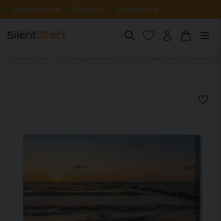
Gratis forsendelse
5 års garanti
Hurtig levering
Lydisolerende tavler
Landskab og naturmotiver
Akustiske billeder - Low tide on the baltic sea