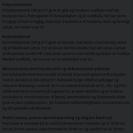
Polyesterlærred
Polyesterlærredet (260 g/m²) giver en glat og moderne overflade med høj
farvepræcision, fremragende UV-bestandighed og en overflade, der kan tørres
forsigtigt af med en fugtig, blød klud. Resultatet er et moderne, klart og farverigt
udtryk, der holder over tid.
Bomuldslærred
Bomuldslærredet (260 g/m²) giver en klassisk, mat tekstur med naturlig varme
og et håndmalet udtryk. For at bevare den fine struktur bør det renses. Uanset
stofmaterialet smelter HP Latex-blæk sammen med stoffet og skaber en holdbar,
fleksibel overflade, der bevarer sin farveintensitet over tid.
Akustisk kerne med høj densitet og dokumenteret ydeevne
Den lydabsorberende kerne består af mindst 50 procent genanvendt polyester
med en densitet på 450–600 g/m². Materialet fanger effektivt lydbølger og
reducerer efterklang i rummet. En 4 mm beskyttende plade af CE-, M1- og PEFC-
certificeret træ er monteret på bagsiden for at skabe stabilitet og en holdbar
konstruktion. Kombinationen af lærred, kernemateriale og beskyttende plade
giver en jævn lydabsorption, der forbedrer taleforståeligheden, koncentrationen
og det generelle velbefindende.
Stabil ramme, præcis lærredsspænding og elegant kanttryk
Hver plade er monteret på en solid fyrretræsramme. Formater op til 70×50 cm
har en 15 mm ramme, mens formater fra 90×60 cm og opefter har en 20 mm