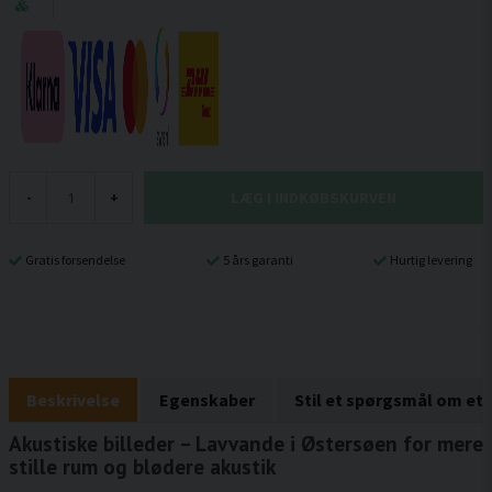
LÆG I INDKØBSKURVEN
-
+
Gratis forsendelse
5 års garanti
Hurtig levering
Beskrivelse
Egenskaber
Stil et spørgsmål om et
Akustiske billeder – Lavvande i Østersøen for mere
stille rum og blødere akustik