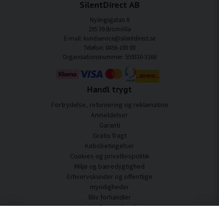
SilentDirect AB
Nyängsgatan 6
295 39 Bromölla
E-mail: kundservice@silentdirect.se
Telefon: 0456-100 00
Organisationsnummer: 559330-3166
Handl trygt
Fortrydelse, returnering og reklamation
Anmeldelser
Garanti
Gratis fragt
Købsbetingelser
Cookies og privatlivspolitik
Miljø og bæredygtighed
Erhvervskunder og offentlige
myndigheder
Bliv forhandler
Nogle af vores kunder