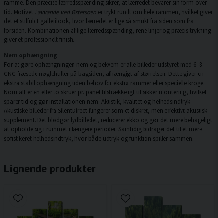
ramme. Den præcise lærredsspænding sikrer, at lærredet bevarer sin form over
tid. Motivet
Lavvande ved Østersøen
er trykt rundt om hele rammen, hvilket giver
det et stilfuldt gallerilook, hvor lærredet er lige så smukt fra siden som fra
forsiden. Kombinationen af lige lærredsspænding, rene linjer og præcis trykning
giver et professionelt finish.
Nem ophængning
For at gøre ophængningen nem og bekvem er alle billeder udstyret med 6–8
CNC-fræsede nøglehuller på bagsiden, afhængigt af størrelsen. Dette giver en
ekstra stabil ophængning uden behov for ekstra rammer eller specielle kroge.
Normalt er en eller to skruer pr. panel tilstrækkeligt til sikker montering, hvilket
sparer tid og gør installationen nem. Akustik, kvalitet og helhedsindtryk
Akustiske billeder fra SilentDirect fungerer som et diskret, men effektivt akustisk
supplement. Det blødgør lydbilledet, reducerer ekko og gør det mere behageligt
at opholde sig i rummet i længere perioder. Samtidig bidrager det til et mere
sofistikeret helhedsindtryk, hvor både udtryk og funktion spiller sammen.
Lignende produkter