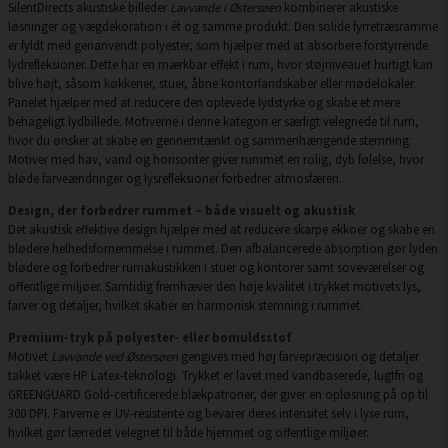
SilentDirects akustiske billeder
Lavvande i Østersøen
kombinerer akustiske
løsninger og vægdekoration i ét og samme produkt. Den solide fyrretræsramme
er fyldt med genanvendt polyester, som hjælper med at absorbere forstyrrende
lydrefleksioner. Dette har en mærkbar effekt i rum, hvor støjniveauet hurtigt kan
blive højt, såsom køkkener, stuer, åbne kontorlandskaber eller mødelokaler.
Panelet hjælper med at reducere den oplevede lydstyrke og skabe et mere
behageligt lydbillede. Motiverne i denne kategori er særligt velegnede til rum,
hvor du ønsker at skabe en gennemtænkt og sammenhængende stemning.
Motiver med hav, vand og horisonter giver rummet en rolig, dyb følelse, hvor
bløde farveændringer og lysrefleksioner forbedrer atmosfæren.
Design, der forbedrer rummet – både visuelt og akustisk
Det akustisk effektive design hjælper med at reducere skarpe ekkoer og skabe en
blødere helhedsfornemmelse i rummet. Den afbalancerede absorption gør lyden
blødere og forbedrer rumakustikken i stuer og kontorer samt soveværelser og
offentlige miljøer. Samtidig fremhæver den høje kvalitet i trykket motivets lys,
farver og detaljer, hvilket skaber en harmonisk stemning i rummet.
Premium-tryk på polyester- eller bomuldsstof
Motivet
Lavvande ved Østersøen
gengives med høj farvepræcision og detaljer
takket være HP Latex-teknologi. Trykket er lavet med vandbaserede, lugtfri og
GREENGUARD Gold-certificerede blækpatroner, der giver en opløsning på op til
300 DPI. Farverne er UV-resistente og bevarer deres intensitet selv i lyse rum,
hvilket gør lærredet velegnet til både hjemmet og offentlige miljøer.