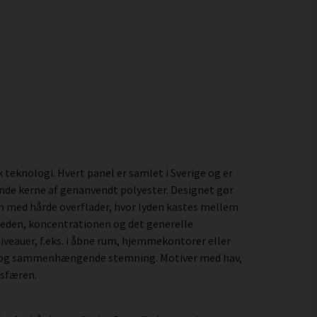
teknologi. Hvert panel er samlet i Sverige og er
nde kerne af genanvendt polyester. Designet gør
um med hårde overflader, hvor lyden kastes mellem
gheden, koncentrationen og det generelle
iveauer, f.eks. i åbne rum, hjemmekontorer eller
nkt og sammenhængende stemning. Motiver med hav,
osfæren.