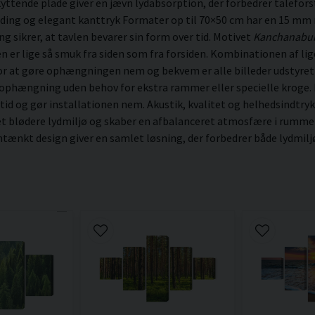
ttende plade giver en jævn lydabsorption, der forbedrer talefor
ding og elegant kanttryk Formater op til 70×50 cm har en 15 mm
sikrer, at tavlen bevarer sin form over tid. Motivet
Kanchanabur
vlen er lige så smuk fra siden som fra forsiden. Kombinationen af l
For at gøre ophængningen nem og bekvem er alle billeder udstyre
 ophængning uden behov for ekstra rammer eller specielle kroge. N
 tid og gør installationen nem. Akustik, kvalitet og helhedsindtryk
 et blødere lydmiljø og skaber en afbalanceret atmosfære i rumme
ænkt design giver en samlet løsning, der forbedrer både lydmiljøe