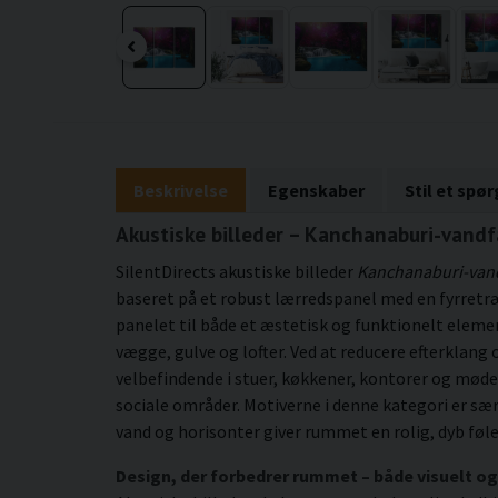
Beskrivelse
Egenskaber
Stil et spø
Akustiske billeder – Kanchanaburi-vandfa
SilentDirects akustiske billeder
Kanchanaburi-van
baseret på et robust lærredspanel med en fyrretr
panelet til både et æstetisk og funktionelt eleme
vægge, gulve og lofter. Ved at reducere efterklan
velbefindende i stuer, køkkener, kontorer og mødel
sociale områder. Motiverne i denne kategori er 
vand og horisonter giver rummet en rolig, dyb føl
Design, der forbedrer rummet – både visuelt og