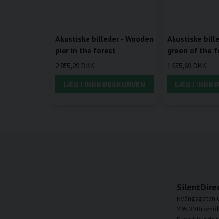
Akustiske billeder - Wooden
Akustiske bill
pier in the forest
green of the f
2 855,29 DKK
1 855,69 DKK
LÆG I INDKØBSKURVEN
LÆG I INDK
SilentDire
Nyängsgatan 
295 39 Bromöl