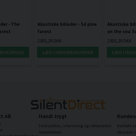
eder - The
Akustiske billeder - 3d pine
Akustiske bil
orest
forest
on the sea 3
2 855,29 DKK
2 855,29 DKK
ØBSKURVEN
LÆG I INDKØBSKURVEN
LÆG I IN
ct AB
Handl trygt
Kundes
6
Fortrydelse, returnering og reklamation
Kontakt o
la
Anmeldelser
Akustisk r