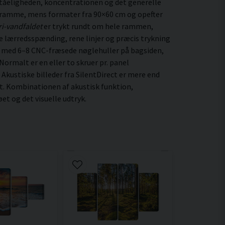
ståeligheden, koncentrationen og det generelle
 ramme, mens formater fra 90×60 cm og opefter
i-vandfaldet
er trykt rundt om hele rammen,
ige lærredsspænding, rene linjer og præcis trykning
t med 6–8 CNC-fræsede nøglehuller på bagsiden,
ormalt er en eller to skruer pr. panel
 Akustiske billeder fra SilentDirect er mere end
t. Kombinationen af akustisk funktion,
t og det visuelle udtryk.