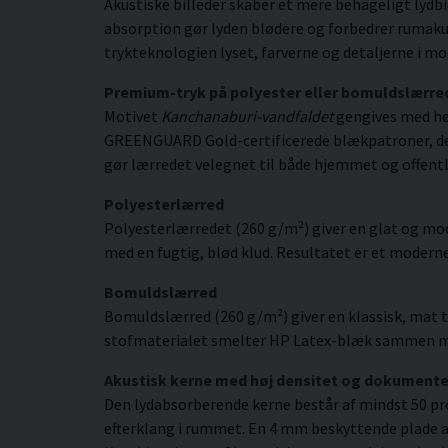
Akustiske billeder skaber et mere behageligt lydb
absorption gør lyden blødere og forbedrer rumakus
trykteknologien lyset, farverne og detaljerne i m
Premium-tryk på polyester eller bomuldslærre
Motivet
Kanchanaburi-vandfaldet
gengives med høj
GREENGUARD Gold-certificerede blækpatroner, der gi
gør lærredet velegnet til både hjemmet og offentl
Polyesterlærred
Polyesterlærredet (260 g/m²) giver en glat og mod
med en fugtig, blød klud. Resultatet er et moderne,
Bomuldslærred
Bomuldslærred (260 g/m²) giver en klassisk, mat t
stofmaterialet smelter HP Latex-blæk sammen med s
Akustisk kerne med høj densitet og dokument
Den lydabsorberende kerne består af mindst 50 pr
efterklang i rummet. En 4 mm beskyttende plade af