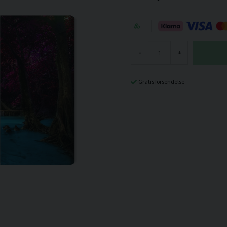
-
+
Gratis forsendelse