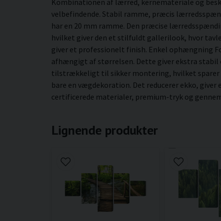
Kombinationen af lærred, kernemateriale og besky
velbefindende. Stabil ramme, præcis lærredsspæn
har en 20 mm ramme. Den præcise lærredsspænding 
hvilket giver den et stilfuldt gallerilook, hvor ta
giver et professionelt finish. Enkel ophængning 
afhængigt af størrelsen. Dette giver ekstra stabil
tilstrækkeligt til sikker montering, hvilket sparer
bare en vægdekoration. Det reducerer ekko, giver
certificerede materialer, premium-tryk og gennemt
Lignende produkter