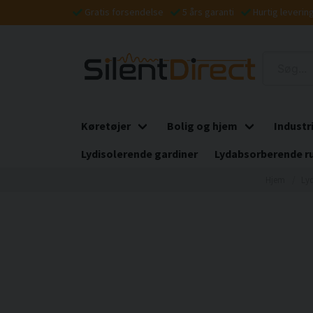
Gratis forsendelse
5 års garanti
Hurtig leverin
Køretøjer
Bolig og hjem
Industr
Lydisolerende gardiner
Lydabsorberende r
Hjem
Lyd