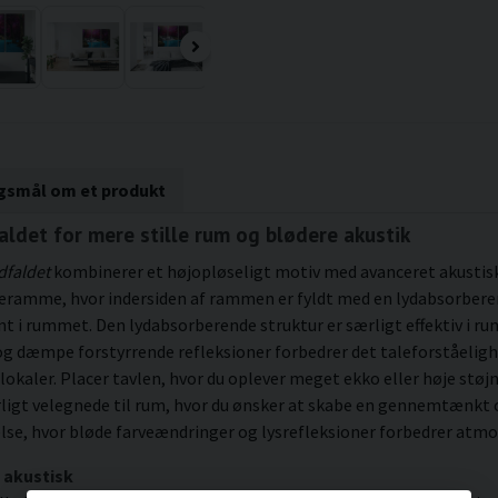
rgsmål om et produkt
ldet for mere stille rum og blødere akustik
dfaldet
kombinerer et højopløseligt motiv med avanceret akustisk 
æramme, hvor indersiden af rammen er fyldt med en lydabsorbere
nt i rummet. Den lydabsorberende struktur er særligt effektiv i r
g og dæmpe forstyrrende refleksioner forbedrer det taleforståeli
okaler. Placer tavlen, hvor du oplever meget ekko eller høje støjn
særligt velegnede til rum, hvor du ønsker at skabe en gennemtæ
else, hvor bløde farveændringer og lysrefleksioner forbedrer atm
 akustisk