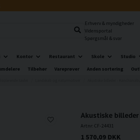
g
Erhverv & myndigheder
Vidensportal
Spørgsmål & svar
i
Kontor
Restaurant
Skole
Studio
umdelere
Tilbehør
Vareprøver
Anden sortering
Out
isolerende tavler
Landskab og naturmotiver
Akustiske billeder - Kanchanabu
Akustiske billeder
Artnr:
CF-24431
1 570,09 DKK