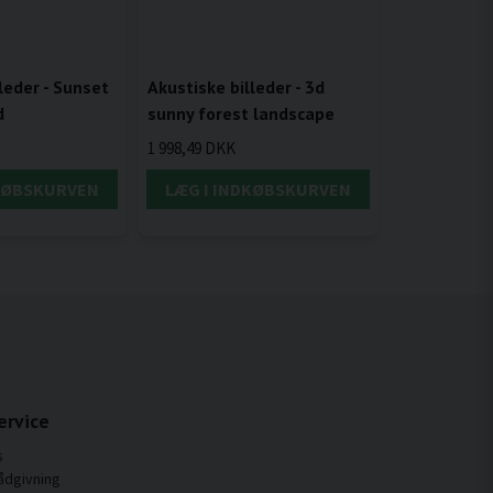
leder - Sunset
Akustiske billeder - 3d
d
sunny forest landscape
1 998,49 DKK
DKØBSKURVEN
LÆG I INDKØBSKURVEN
ervice
s
ådgivning