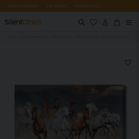
Gratis forsendelse
5 års garanti
Hurtig levering
Hjem
Lydisolerende tavler
Dyr og dyreliv
Akustiske billeder - Horses in the desert