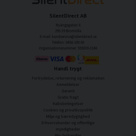
SilentDirect AB
Nyängsgatan 6
295 39 Bromölla
E-mail: kundservice@silentdirect.se
Telefon: 0456-100 00
Organisationsnummer: 559330-3166
Handl trygt
Fortrydelse, returnering og reklamation
Anmeldelser
Garanti
Gratis fragt
Købsbetingelser
Cookies og privatlivspolitik
Miljø og bæredygtighed
Erhvervskunder og offentlige
myndigheder
Bliv forhandler