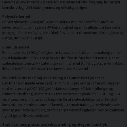
Farverne er UV-resistente og bevarer deres intensitet selv i lyse rum, hvilket gør
lærredet velegnet til både hjemmet og offentlige miljøer.
Polyesterlærred
Polyesterlærredet (260 g/m²) giver en glat og moderne overflade med høj
farvepræcision, fremragende UV-bestandighed og en overflade, der kan tørres
forsigtigt af med en fugtig, blød klud. Resultatet er et moderne, klart og farverigt
udtryk, der holder over tid.
Bomuldslærred
Bomuldslærredet (260 g/m²) giver en klassisk, mat tekstur med naturlig varme
og et håndmalet udtryk. For at bevare den fine struktur bør det renses. Uanset
stofmaterialet smelter HP Latex-blæk sammen med stoffet og skaber en holdbar,
fleksibel overflade, der bevarer sin farveintensitet over tid.
Akustisk kerne med høj densitet og dokumenteret ydeevne
Den lydabsorberende kerne består af mindst 50 procent genanvendt polyester
med en densitet på 450–600 g/m². Materialet fanger effektivt lydbølger og
reducerer efterklang i rummet. En 4 mm beskyttende plade af CE-, M1- og PEFC-
certificeret træ er monteret på bagsiden for at skabe stabilitet og en holdbar
konstruktion. Kombinationen af lærred, kernemateriale og beskyttende plade
giver en jævn lydabsorption, der forbedrer taleforståeligheden, koncentrationen
og det generelle velbefindende.
Stabil ramme, præcis lærredsspænding og elegant kanttryk