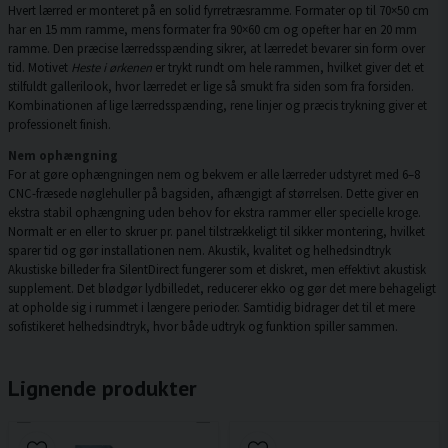
Hvert lærred er monteret på en solid fyrretræsramme. Formater op til 70×50 cm
har en 15 mm ramme, mens formater fra 90×60 cm og opefter har en 20 mm
ramme. Den præcise lærredsspænding sikrer, at lærredet bevarer sin form over
tid. Motivet
Heste i ørkenen
er trykt rundt om hele rammen, hvilket giver det et
stilfuldt gallerilook, hvor lærredet er lige så smukt fra siden som fra forsiden.
Kombinationen af lige lærredsspænding, rene linjer og præcis trykning giver et
professionelt finish.
Nem ophængning
For at gøre ophængningen nem og bekvem er alle lærreder udstyret med 6–8
CNC-fræsede nøglehuller på bagsiden, afhængigt af størrelsen. Dette giver en
ekstra stabil ophængning uden behov for ekstra rammer eller specielle kroge.
Normalt er en eller to skruer pr. panel tilstrækkeligt til sikker montering, hvilket
sparer tid og gør installationen nem. Akustik, kvalitet og helhedsindtryk
Akustiske billeder fra SilentDirect fungerer som et diskret, men effektivt akustisk
supplement. Det blødgør lydbilledet, reducerer ekko og gør det mere behageligt
at opholde sig i rummet i længere perioder. Samtidig bidrager det til et mere
sofistikeret helhedsindtryk, hvor både udtryk og funktion spiller sammen.
Lignende produkter