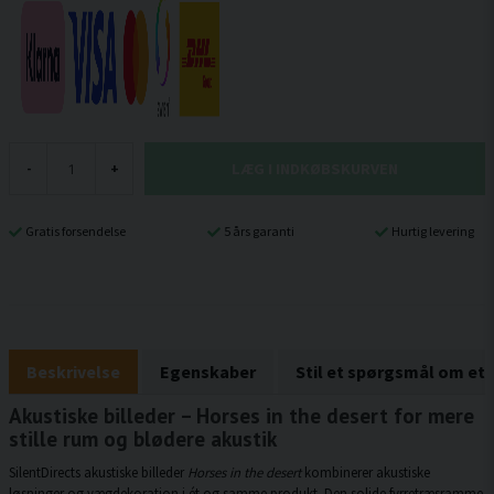
LÆG I INDKØBSKURVEN
-
+
Gratis forsendelse
5 års garanti
Hurtig levering
Beskrivelse
Egenskaber
Stil et spørgsmål om et
Akustiske billeder – Horses in the desert for mere
stille rum og blødere akustik
SilentDirects akustiske billeder
Horses in the desert
kombinerer akustiske
løsninger og vægdekoration i ét og samme produkt. Den solide fyrretræsramme