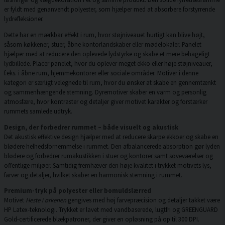
er fyldt med genanvendt polyester, som hjælper med at absorbere forstyrrende
lydrefleksioner.
Dette har en mærkbar effekt i rum, hvor støjniveauet hurtigt kan blive højt,
såsom køkkener, stuer, åbne kontorlandskaber eller mødelokaler. Panelet
hjælper med at reducere den oplevede lydstyrke og skabe et mere behageligt
lydbillede. Placer panelet, hvor du oplever meget ekko eller høje støjniveauer,
f.eks. i åbne rum, hjemmekontorer eller sociale områder. Motiver i denne
kategori er særligt velegnede til rum, hvor du ønsker at skabe en gennemtænkt
og sammenhængende stemning. Dyremotiver skaber en varm og personlig
atmosfære, hvor kontraster og detaljer giver motivet karakter og forstærker
rummets samlede udtryk.
Design, der forbedrer rummet – både visuelt og akustisk
Det akustisk effektive design hjælper med at reducere skarpe ekkoer og skabe en
blødere helhedsfornemmelse i rummet. Den afbalancerede absorption gør lyden
blødere og forbedrer rumakustikken i stuer og kontorer samt soveværelser og
offentlige miljøer. Samtidig fremhæver den høje kvalitet i trykket motivets lys,
farver og detaljer, hvilket skaber en harmonisk stemning i rummet.
Premium-tryk på polyester eller bomuldslærred
Motivet
Heste i ørkenen
gengives med høj farvepræcision og detaljer takket være
HP Latex-teknologi. Trykket er lavet med vandbaserede, lugtfri og GREENGUARD
Gold-certificerede blækpatroner, der giver en opløsning på op til 300 DPI.