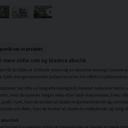
rgsmål om et produkt
or mere stille rum og blødere akustik
ter
får du både et stilfuldt motiv og en akustisk løsning i samme pr
fyldt med genanvendte polyesterceller for effektiv lydabsorptio
laner har ofte en lang efterklangstid. Panelet reducerer dette v
elet, hvor du oplever meget ekko eller høje støjniveauer, f.eks. i
igt godt i rum, hvor du ønsker at skabe en gennemtænkt og sam
r sociale områder, hvor du ønsker at skabe en indbydende og livlig 
 akustisk
ne forskellen mellem stille og intense lyde og skaber et mere beh