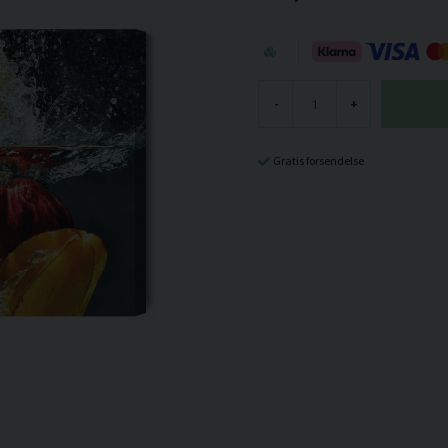
-
+
Gratis forsendelse