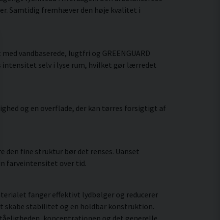
er. Samtidig fremhæver den høje kvalitet i
vet med vandbaserede, lugtfri og GREENGUARD
intensitet selv i lyse rum, hvilket gør lærredet
hed og en overflade, der kan tørres forsigtigt af
 den fine struktur bør det renses. Uanset
 farveintensitet over tid.
rialet fanger effektivt lydbølger og reducerer
t skabe stabilitet og en holdbar konstruktion.
ståeligheden, koncentrationen og det generelle