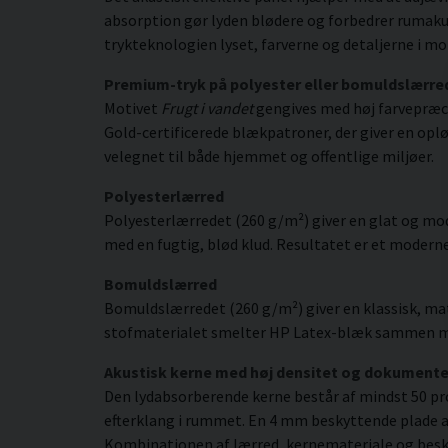
absorption gør lyden blødere og forbedrer rumakus
trykteknologien lyset, farverne og detaljerne i m
Premium-tryk på polyester eller bomuldslærre
Motivet
Frugt i vandet
gengives med høj farvepræci
Gold-certificerede blækpatroner, der giver en opløs
velegnet til både hjemmet og offentlige miljøer.
Polyesterlærred
Polyesterlærredet (260 g/m²) giver en glat og mod
med en fugtig, blød klud. Resultatet er et moderne,
Bomuldslærred
Bomuldslærredet (260 g/m²) giver en klassisk, mat
stofmaterialet smelter HP Latex-blæk sammen med s
Akustisk kerne med høj densitet og dokument
Den lydabsorberende kerne består af mindst 50 pr
efterklang i rummet. En 4 mm beskyttende plade af
Kombinationen af lærred, kernemateriale og besky