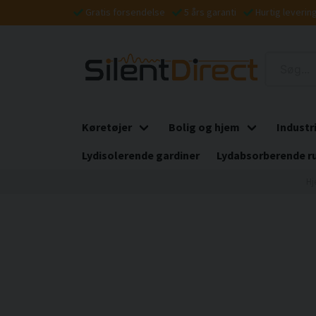
Gratis forsendelse
5 års garanti
Hurtig leverin
Køretøjer
Bolig og hjem
Industr
Lydisolerende gardiner
Lydabsorberende r
H