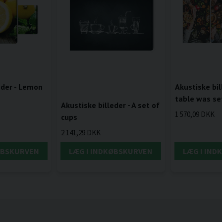
eder - Lemon
Akustiske bil
table was se
Akustiske billeder - A set of
1 570,09 DKK
cups
2 141,29 DKK
ØBSKURVEN
LÆG I INDKØBSKURVEN
LÆG I IN