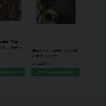
leder - The
t abundantly
Akustiske billeder - Coffee
with milk foam
2 141,29 DKK
DKØBSKURVEN
LÆG I INDKØBSKURVEN