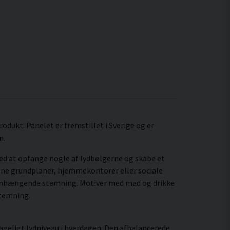
odukt. Panelet er fremstillet i Sverige og er
n.
ed at opfange nogle af lydbølgerne og skabe et
 åbne grundplaner, hjemmekontorer eller sociale
menhængende stemning. Motiver med mad og drikke
stemning.
ageligt lydniveau i hverdagen. Den afbalancerede