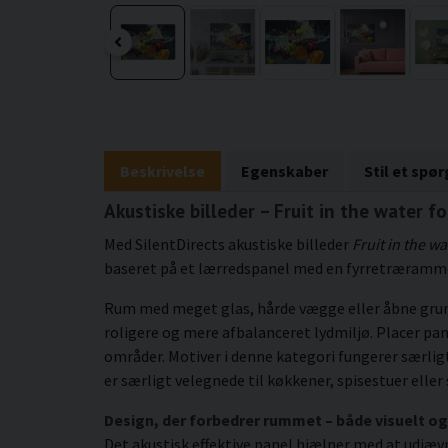
Beskrivelse
Egenskaber
Stil et spø
Akustiske billeder – Fruit in the water f
Med SilentDirects akustiske billeder
Fruit in the wa
baseret på et lærredspanel med en fyrretræramme 
Rum med meget glas, hårde vægge eller åbne grundp
roligere og mere afbalanceret lydmiljø. Placer pan
områder. Motiver i denne kategori fungerer særl
er særligt velegnede til køkkener, spisestuer elle
Design, der forbedrer rummet – både visuelt og
Det akustisk effektive panel hjælper med at udjæv