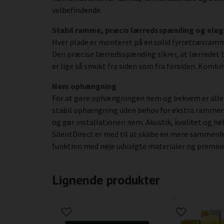
velbefindende.
Stabil ramme, præcis lærredsspænding og eleg
Hver plade er monteret på en solid fyrretræsram
Den præcise lærredsspænding sikrer, at lærredet be
er lige så smukt fra siden som fra forsiden. Kombin
Nem ophængning
For at gøre ophængningen nem og bekvem er alle b
stabil ophængning uden behov for ekstra rammer ell
og gør installationen nem. Akustik, kvalitet og he
SilentDirect er med til at skabe en mere sammenhæ
funktion med nøje udvalgte materialer og premium
Lignende produkter