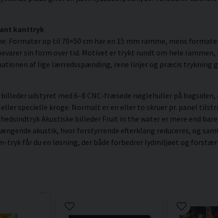
ant kanttryk
me. Formater op til 70×50 cm har en 15 mm ramme, mens formate
varer sin form over tid. Motivet er trykt rundt om hele rammen, hv
ationen af lige lærredsspænding, rene linjer og præcis trykning gi
illeder udstyret med 6–8 CNC-fræsede nøglehuller på bagsiden, a
er specielle kroge. Normalt er en eller to skruer pr. panel tilstræ
lhedsindtryk Akustiske billeder Fruit in the water er mere end bar
ngende akustik, hvor forstyrrende efterklang reduceres, og samta
-tryk får du en løsning, der både forbedrer lydmiljøet og forstæ