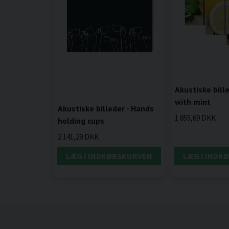
Akustiske bill
with mint
Akustiske billeder - Hands
1 855,69 DKK
holding cups
2 141,29 DKK
LÆG I INDKØBSKURVEN
LÆG I INDK