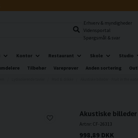
g
Erhverv & myndigheder
Vidensportal
Spørgsmål & svar
i
Kontor
Restaurant
Skole
Studio
umdelere
Tilbehør
Vareprøver
Anden sortering
Out
jem
Lydisolerende tavler
Mad & drikke
Akustiske billeder - Fruit in the wate
Akustiske billeder 
Artnr:
CF-26313
998,89 DKK