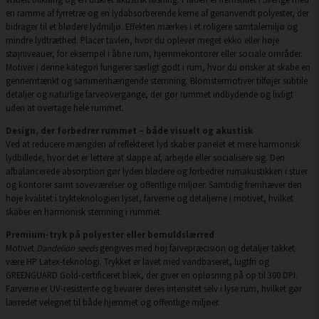
en ramme af fyrretræ og en lydabsorberende kerne af genanvendt polyester, der
bidrager til et blødere lydmiljø. Effekten mærkes i et roligere samtalemiljø og
mindre lydtræthed. Placer tavlen, hvor du oplever meget ekko eller høje
støjniveauer, for eksempel i åbne rum, hjemmekontorer eller sociale områder.
Motiver i denne kategori fungerer særligt godt i rum, hvor du ønsker at skabe en
gennemtænkt og sammenhængende stemning. Blomstermotiver tilføjer subtile
detaljer og naturlige farveovergange, der gør rummet indbydende og livligt
uden at overtage hele rummet.
Design, der forbedrer rummet – både visuelt og akustisk
Ved at reducere mængden af reflekteret lyd skaber panelet et mere harmonisk
lydbillede, hvor det er lettere at slappe af, arbejde eller socialisere sig. Den
afbalancerede absorption gør lyden blødere og forbedrer rumakustikken i stuer
og kontorer samt soveværelser og offentlige miljøer. Samtidig fremhæver den
høje kvalitet i trykteknologien lyset, farverne og detaljerne i motivet, hvilket
skaber en harmonisk stemning i rummet.
Premium-tryk på polyester eller bomuldslærred
Motivet
Dandelion seeds
gengives med høj farvepræcision og detaljer takket
være HP Latex-teknologi. Trykket er lavet med vandbaseret, lugtfri og
GREENGUARD Gold-certificeret blæk, der giver en opløsning på op til 300 DPI.
Farverne er UV-resistente og bevarer deres intensitet selv i lyse rum, hvilket gør
lærredet velegnet til både hjemmet og offentlige miljøer.