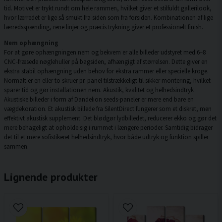
tid. Motivet er trykt rundt om hele rammen, hvilket giver et stilfuldt gallerilook,
hvor lærredet er lige så smukt fra siden som fra forsiden. Kombinationen af lige
lærredsspænding, rene linjer og præcis trykning giver et professionelt finish.
Nem ophængning
For at gøre ophængningen nem og bekvem er alle billeder udstyret med 6–8
CNC-fræsede nøglehuller på bagsiden, afhængigt af størrelsen. Dette giver en
ekstra stabil ophængning uden behov for ekstra rammer eller specielle kroge.
Normalt er en eller to skruer pr. panel tilstrækkeligt til sikker montering, hvilket
sparer tid og gør installationen nem. Akustik, kvalitet og helhedsindtryk
Akustiske billeder i form af Dandelion seeds-paneler er mere end bare en
vægdekoration. Et akustisk billede fra SilentDirect fungerer som et diskret, men
effektivt akustisk supplement. Det blødgør lydbilledet, reducerer ekko og gør det
mere behageligt at opholde sig i rummet i længere perioder. Samtidig bidrager
det til et mere sofistikeret helhedsindtryk, hvor både udtryk og funktion spiller
sammen.
Lignende produkter