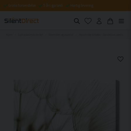
Gratis forsendelse
5 års garanti
Hurtig levering
Hjem
Lydisolerende tavler
Blomster og planter
Akustiske billeder - Dandelion seeds