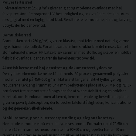
Polyesterlærred
Polyesterlærredet (260 g/m²) giver en glat og moderne overflade med høj
farvepræcision, fremragende UV-bestandighed og en overflade, der kan tørres
forsigtigt af med en fugtig, blød klud. Resultatet er et moderne, klart og farverigt
udtryk, der holder over tid.
Bomuldslærred
Bomuldslærredet (260 g/m²) giver en klassisk, mat tekstur med naturlig varme
og et håndmalet udtryk. For at bevare den fine struktur bør det renses. Uanset
stofmaterialet smelter HP Latex-blæk sammen med stoffet og skaber en holdbar,
fleksibel overflade, der bevarer sin farveintensitet over tid.
Akustisk kerne med høj densitet og dokumenteret ydeevne
Den lydabsorberende kerne består af mindst 50 procent genanvendt polyester
med en densitet på 450–600 g/m². Materialet fanger effektivt lydbølger og
reducerer efterklang i rummet. En 4 mm beskyttende plade af CE-, M1- og PEFC-
certificeret træ er monteret på bagsiden for at skabe stabilitet og en holdbar
konstruktion. Kombinationen af lærred, kernemateriale og beskyttende plade
giver en jævn lydabsorption, der forbedrer taleforståeligheden, koncentrationen
og det generelle velbefindende.
Stabil ramme, præcis lærredsspænding og elegant kanttryk
Hver plade er monteret på en solid fyrretræsramme. Formater op til 70×50 cm
har en 15 mm ramme, mens formater fra 90×60 cm og opefter har en 20 mm
ramme. Den præcise lærredsspænding sikrer, at lærredet bevarer sin form over