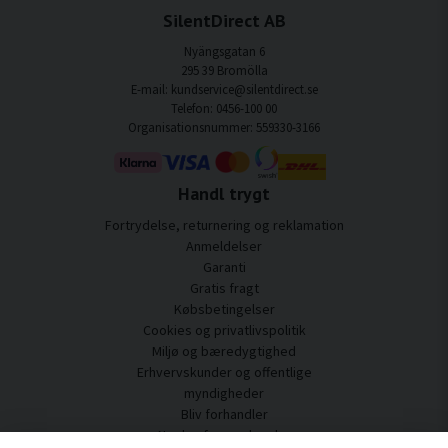
SilentDirect AB
Nyängsgatan 6
295 39 Bromölla
E-mail: kundservice@silentdirect.se
Telefon: 0456-100 00
Organisationsnummer: 559330-3166
Handl trygt
Fortrydelse, returnering og reklamation
Anmeldelser
Garanti
Gratis fragt
Købsbetingelser
Cookies og privatlivspolitik
Miljø og bæredygtighed
Erhvervskunder og offentlige
myndigheder
Bliv forhandler
Nogle af vores kunder