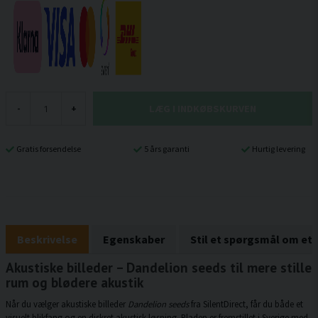
LÆG I INDKØBSKURVEN
-
+
Gratis forsendelse
5 års garanti
Hurtig levering
Beskrivelse
Egenskaber
Stil et spørgsmål om et
Akustiske billeder – Dandelion seeds til mere stille
rum og blødere akustik
Når du vælger akustiske billeder
Dandelion seeds
fra SilentDirect, får du både et
visuelt blikfang og en diskret akustisk løsning. Pladen er fremstillet i Sverige med