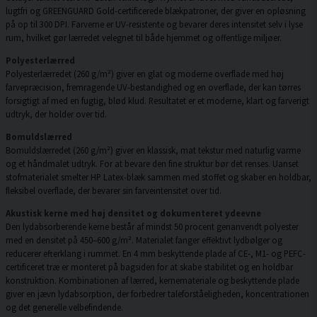
lugtfri og GREENGUARD Gold-certificerede blækpatroner, der giver en opløsning
på op til 300 DPI. Farverne er UV-resistente og bevarer deres intensitet selv i lyse
rum, hvilket gør lærredet velegnet til både hjemmet og offentlige miljøer.
Polyesterlærred
Polyesterlærredet (260 g/m²) giver en glat og moderne overflade med høj
farvepræcision, fremragende UV-bestandighed og en overflade, der kan tørres
forsigtigt af med en fugtig, blød klud. Resultatet er et moderne, klart og farverigt
udtryk, der holder over tid.
Bomuldslærred
Bomuldslærredet (260 g/m²) giver en klassisk, mat tekstur med naturlig varme
og et håndmalet udtryk. For at bevare den fine struktur bør det renses. Uanset
stofmaterialet smelter HP Latex-blæk sammen med stoffet og skaber en holdbar,
fleksibel overflade, der bevarer sin farveintensitet over tid.
Akustisk kerne med høj densitet og dokumenteret ydeevne
Den lydabsorberende kerne består af mindst 50 procent genanvendt polyester
med en densitet på 450–600 g/m². Materialet fanger effektivt lydbølger og
reducerer efterklang i rummet. En 4 mm beskyttende plade af CE-, M1- og PEFC-
certificeret træ er monteret på bagsiden for at skabe stabilitet og en holdbar
konstruktion. Kombinationen af lærred, kernemateriale og beskyttende plade
giver en jævn lydabsorption, der forbedrer taleforståeligheden, koncentrationen
og det generelle velbefindende.