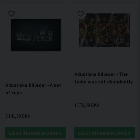
Akustiske billeder - The
table was set abundantly
Akustiske billeder - A set
of cups
1 570,09 DKK
2 141,29 DKK
LÆG I INDKØBSKURVEN
LÆG I INDKØBSKURVEN