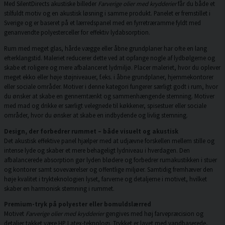
Med SilentDirects akustiske billeder
Farverige olier med krydderier
får du både et
stilfuldt motiv og en akustisk løsning i samme produkt. Panelet er fremstillet i
Sverige og er baseret på et lærredspanel med en fyrretræramme fyldt med
genanvendte polyesterceller for effektiv lydabsorption.
Rum med meget glas, hårde vægge eller åbne grundplaner har ofte en lang
efterklangstid. Maleriet reducerer dette ved at opfange nogle af lydbølgerne og
skabe et roligere og mere afbalanceret lydmiljø. Placer maleriet, hvor du oplever
meget ekko eller høje støjniveauer, f.eks. i åbne grundplaner, hjemmekontorer
eller sociale områder. Motiver i denne kategori fungerer særligt godt i rum, hvor
du ønsker at skabe en gennemtænkt og sammenhængende stemning. Motiver
med mad og drikke er særligt velegnede til køkkener, spisestuer eller sociale
områder, hvor du ønsker at skabe en indbydende og livlig stemning.
Design, der forbedrer rummet – både visuelt og akustisk
Det akustisk effektive panel hjælper med at udjævne forskellen mellem stille og
intense lyde og skaber et mere behageligt lydniveau i hverdagen. Den
afbalancerede absorption gør lyden blødere og forbedrer rumakustikken i stuer
og kontorer samt soveværelser og offentlige miljøer. Samtidig fremhæver den
høje kvalitet i trykteknologien lyset, farverne og detaljerne i motivet, hvilket
skaber en harmonisk stemning i rummet.
Premium-tryk på polyester eller bomuldslærred
Motivet
Farverige olier med krydderier
gengives med høj farvepræcision og
detaljer takket være HP Latex-teknologi. Trykket er lavet med vandbaserede,