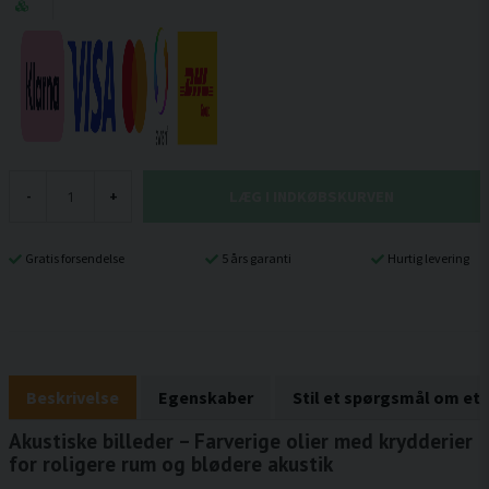
LÆG I INDKØBSKURVEN
-
+
Gratis forsendelse
5 års garanti
Hurtig levering
Beskrivelse
Egenskaber
Stil et spørgsmål om et
Akustiske billeder – Farverige olier med krydderier
for roligere rum og blødere akustik