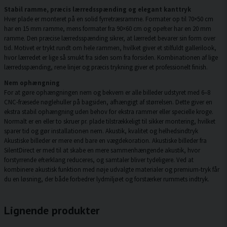
Stabil ramme, præcis lærredsspænding og elegant kanttryk
Hver plade er monteret på en solid fyrretræsramme. Formater op til 70×50 cm
har en 15 mm ramme, mens formater fra 90×60 cm og opefter har en 20 mm
ramme. Den præcise lærredsspænding sikrer, at lærredet bevarer sin form over
tid. Motivet er trykt rundt om hele rammen, hvilket giver et stilfuldt gallerilook,
hvor lærredet er lige så smukt fra siden som fra forsiden. Kombinationen af lige
lærredsspænding, rene linjer og præcis trykning giver et professionelt finish.
Nem ophængning
For at gøre ophængningen nem og bekvem er alle billeder udstyret med 6–8
CNC-fræsede nøglehuller på bagsiden, afhængigt af størrelsen. Dette giver en
ekstra stabil ophængning uden behov for ekstra rammer eller specielle kroge.
Normalt er en eller to skruer pr. plade tilstrækkeligt til sikker montering, hvilket
sparer tid og gør installationen nem. Akustik, kvalitet og helhedsindtryk
Akustiske billeder er mere end bare en vægdekoration. Akustiske billeder fra
SilentDirect er med til at skabe en mere sammenhængende akustik, hvor
forstyrrende efterklang reduceres, og samtaler bliver tydeligere. Ved at
kombinere akustisk funktion med nøje udvalgte materialer og premium-tryk får
du en løsning, der både forbedrer lydmiljøet og forstærker rummets indtryk.
Lignende produkter