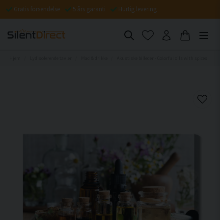
Gratis forsendelse
5 års garanti
Hurtig levering
Hjem
Lydisolerende tavler
Mad & drikke
Akustiske billeder - Colorful oils with spices