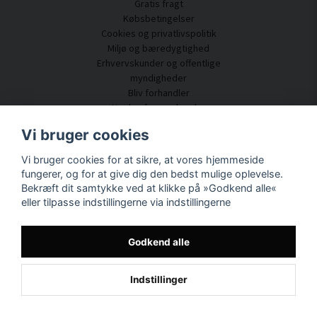
Gratis fragt
Købsbetingelser
Cookies og privatlivspolitik
Miljø og bæredygtighed
Erhvervskunder og offentlige
myndigheder
Bliv forhandler
Nogle af vores kunder
Kundeservice
Vi bruger cookies
Kontakt os
Vi bruger cookies for at sikre, at vores hjemmeside
Akustisk rådgivning
fungerer, og for at give dig den bedst mulige oplevelse.
Montering og installation
Bekræft dit samtykke ved at klikke på »Godkend alle«
Spørgsmål og svar
eller tilpasse indstillingerne via indstillingerne
Videnportal
Leveringstid
Spor din pakke her
Godkend alle
Om SilentDirect
Indstillinger
Powered by Nyehandel AB