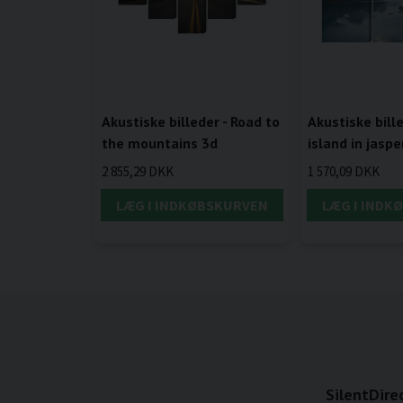
Akustiske billeder - Road to
Akustiske bill
the mountains 3d
island in jaspe
2 855,29 DKK
1 570,09 DKK
LÆG I INDKØBSKURVEN
LÆG I INDK
SilentDire