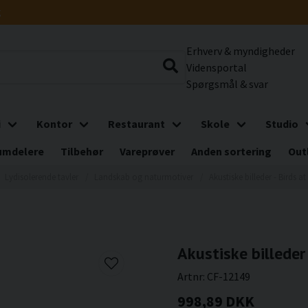
g
Erhverv & myndigheder
Vidensportal
Spørgsmål & svar
i
Kontor
Restaurant
Skole
Studio
umdelere
Tilbehør
Vareprøver
Anden sortering
Out
Lydisolerende tavler
Landskab og naturmotiver
Akustiske billeder - Birds at
Akustiske billeder 
Artnr:
CF-12149
998,89 DKK