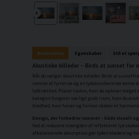
Beskrivelse
Egenskaber
Stil et spø
Akustiske billeder – Birds at sunset for 
Når du vælger akustiske billeder
Birds at sunset
fra
ramme af fyrretræ og en lydabsorberende kerne af 
lydtræthed. Placer tavlen, hvor du oplever meget 
kategori fungerer særligt godt i rum, hvor du ø
blødhed, hvor farver og former skaber et harmonis
Design, der forbedrer rummet – både visuelt og
Ved at reducere mængden af reflekteret lyd skaber p
afbalancerede absorption gør lyden blødere og fo