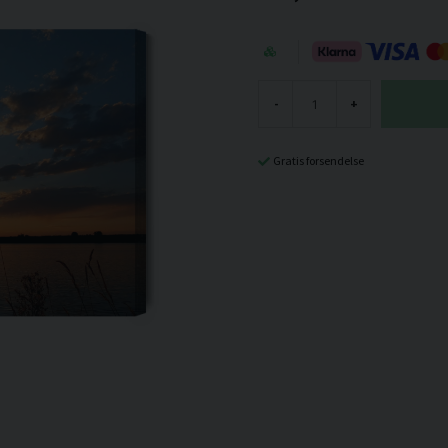
-
+
Gratis forsendelse