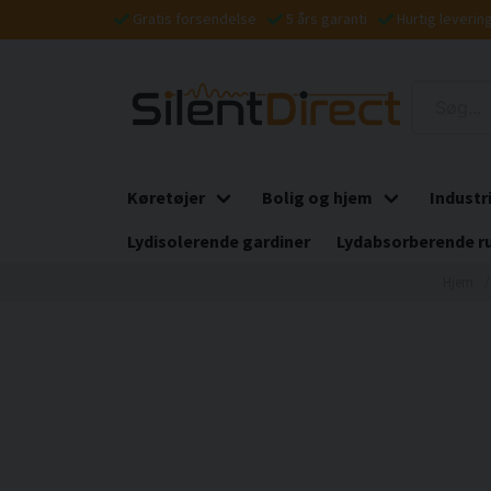
Gratis forsendelse
5 års garanti
Hurtig leverin
Køretøjer
Bolig og hjem
Industr
Lydisolerende gardiner
Lydabsorberende r
Hjem