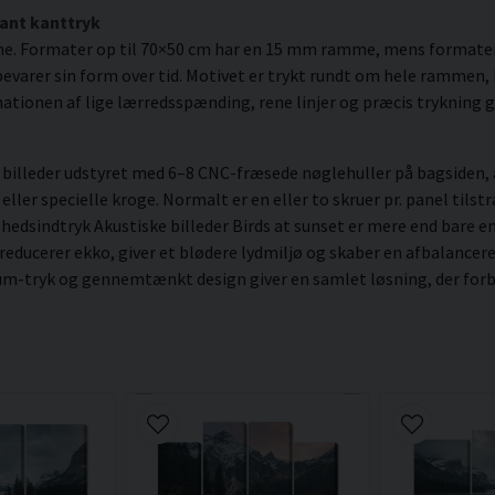
ant kanttryk
me. Formater op til 70×50 cm har en 15 mm ramme, mens formate
varer sin form over tid. Motivet er trykt rundt om hele rammen, hv
ationen af lige lærredsspænding, rene linjer og præcis trykning gi
illeder udstyret med 6–8 CNC-fræsede nøglehuller på bagsiden, a
er specielle kroge. Normalt er en eller to skruer pr. panel tilstræ
lhedsindtryk Akustiske billeder Birds at sunset er mere end bare e
 reducerer ekko, giver et blødere lydmiljø og skaber en afbalanc
ium-tryk og gennemtænkt design giver en samlet løsning, der forbe