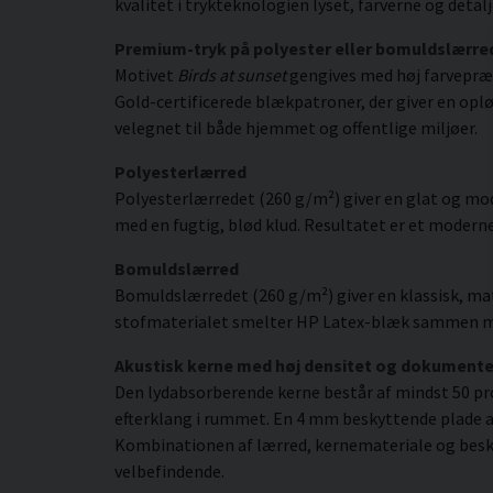
kvalitet i trykteknologien lyset, farverne og deta
Premium-tryk på polyester eller bomuldslærre
Motivet
Birds at sunset
gengives med høj farvepræc
Gold-certificerede blækpatroner, der giver en opløs
velegnet til både hjemmet og offentlige miljøer.
Polyesterlærred
Polyesterlærredet (260 g/m²) giver en glat og mod
med en fugtig, blød klud. Resultatet er et moderne,
Bomuldslærred
Bomuldslærredet (260 g/m²) giver en klassisk, mat
stofmaterialet smelter HP Latex-blæk sammen med s
Akustisk kerne med høj densitet og dokument
Den lydabsorberende kerne består af mindst 50 pr
efterklang i rummet. En 4 mm beskyttende plade af
Kombinationen af lærred, kernemateriale og besky
velbefindende.