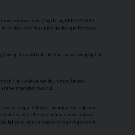
avet med vandbaserede, lugtfri og GREENGUARD
intensitet selv i lyse rum, hvilket gør lærredet
hed og en overflade, der kan tørres forsigtigt af
 den fine struktur bør det renses. Uanset
 farveintensitet over tid.
rialet fanger effektivt lydbølger og reducerer
t skabe stabilitet og en holdbar konstruktion.
ståeligheden, koncentrationen og det generelle