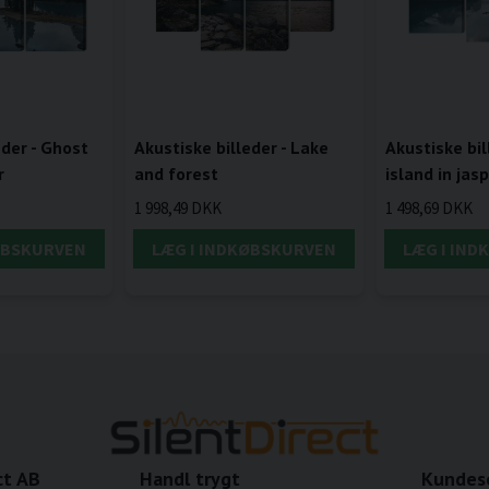
eder - Ghost
Akustiske billeder - Lake
Akustiske bil
r
and forest
island in jas
1 998,49 DKK
1 498,69 DKK
ØBSKURVEN
LÆG I INDKØBSKURVEN
LÆG I IN
ct AB
Handl trygt
Kundes