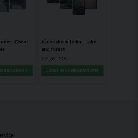
leder - Ghost
Akustiske billeder - Lake
per
and forest
1 855,69 DKK
DKØBSKURVEN
LÆG I INDKØBSKURVEN
ervice