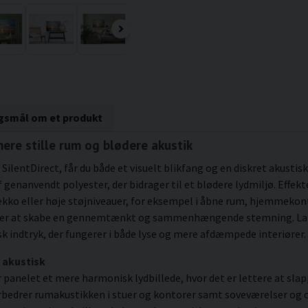
rgsmål om et produkt
mere stille rum og blødere akustik
 SilentDirect, får du både et visuelt blikfang og en diskret akustis
genanvendt polyester, der bidrager til et blødere lydmiljø. Effek
ekko eller høje støjniveauer, for eksempel i åbne rum, hjemmekont
nsker at skabe en gennemtænkt og sammenhængende stemning. Lan
k indtryk, der fungerer i både lyse og mere afdæmpede interiører.
 akustisk
anelet et mere harmonisk lydbillede, hvor det er lettere at slappe
rbedrer rumakustikken i stuer og kontorer samt soveværelser og o