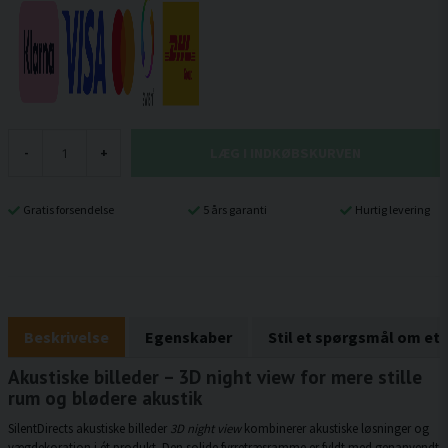
LÆG I INDKØBSKURVEN
-
+
Gratis forsendelse
5 års garanti
Hurtig levering
Beskrivelse
Egenskaber
Stil et spørgsmål om et
Akustiske billeder – 3D night view for mere stille
rum og blødere akustik
SilentDirects akustiske billeder
3D night view
kombinerer akustiske løsninger og
vægdekoration i ét produkt. Den solide fyrretræsramme er fyldt med genanvendt