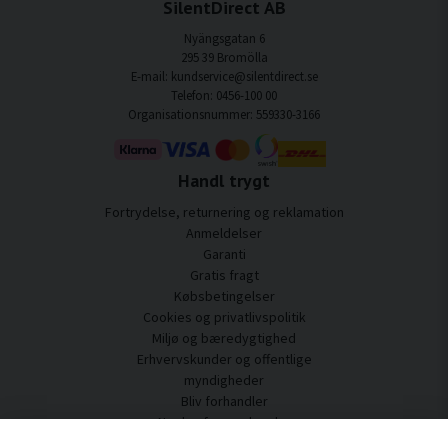
SilentDirect AB
Nyängsgatan 6
295 39 Bromölla
E-mail: kundservice@silentdirect.se
Telefon: 0456-100 00
Organisationsnummer: 559330-3166
Handl trygt
Fortrydelse, returnering og reklamation
Anmeldelser
Garanti
Gratis fragt
Købsbetingelser
Cookies og privatlivspolitik
Miljø og bæredygtighed
Erhvervskunder og offentlige
myndigheder
Bliv forhandler
Nogle af vores kunder
Kundeservice