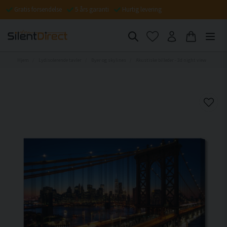
Gratis forsendelse
5 års garanti
Hurtig levering
Hjem
Lydisolerende tavler
Byer og skylines
Akustiske billeder - 3d night view