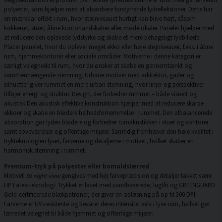
polyester, som hjælper med at absorbere forstyrrende lydrefleksioner. Dette har
en mærkbar effekt i rum, hvor støjniveauet hurtigt kan blive højt, såsom
køkkener, stuer, åbne kontorlandskaber eller mødelokaler. Panelet hjælper med
at reducere den oplevede lydstyrke og skabe et mere behageligt lydbillede.
Placer panelet, hvor du oplever meget ekko eller høje støjniveauer, f.eks. i åbne
rum, hjemmekontorer eller sociale områder. Motiverne i denne kategori er
særligt velegnede til rum, hvor du ønsker at skabe en gennemtænkt og
sammenhængende stemning. Urbane motiver med arkitektur, gader og
silhuetter giver rummet en mere urban stemning, hvor linjer og perspektiver
tilføjer energi og struktur. Design, der forbedrer rummet – både visuelt og
akustisk Den akustisk effektive konstruktion hjælper med at reducere skarpe
ekkoer og skabe en blødere helhedsfornemmelse i rummet. Den afbalancerede
absorption gør lyden blødere og forbedrer rumakustikken i stuer og kontorer
samt soveværelser og offentlige miljøer. Samtidig fremhæver den høje kvalitet i
trykteknologien lyset, farverne og detaljerne i motivet, hvilket skaber en
harmonisk stemning i rummet.
Premium-tryk på polyester eller bomuldslærred
Motivet
3d night view
gengives med høj farvepræcision og detaljer takket være
HP Latex-teknologi. Trykket er lavet med vandbaserede, lugtfri og GREENGUARD
Gold-certificerede blækpatroner, der giver en opløsning på op til 300 DPI.
Farverne er UV-resistente og bevarer deres intensitet selv i lyse rum, hvilket gør
lærredet velegnet til både hjemmet og offentlige miljøer.