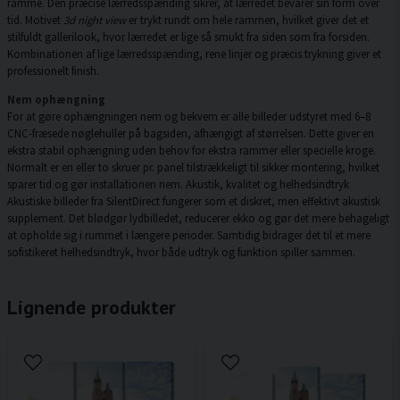
ramme. Den præcise lærredsspænding sikrer, at lærredet bevarer sin form over
tid. Motivet
3d night view
er trykt rundt om hele rammen, hvilket giver det et
stilfuldt gallerilook, hvor lærredet er lige så smukt fra siden som fra forsiden.
Kombinationen af lige lærredsspænding, rene linjer og præcis trykning giver et
professionelt finish.
Nem ophængning
For at gøre ophængningen nem og bekvem er alle billeder udstyret med 6–8
CNC-fræsede nøglehuller på bagsiden, afhængigt af størrelsen. Dette giver en
ekstra stabil ophængning uden behov for ekstra rammer eller specielle kroge.
Normalt er en eller to skruer pr. panel tilstrækkeligt til sikker montering, hvilket
sparer tid og gør installationen nem. Akustik, kvalitet og helhedsindtryk
Akustiske billeder fra SilentDirect fungerer som et diskret, men effektivt akustisk
supplement. Det blødgør lydbilledet, reducerer ekko og gør det mere behageligt
at opholde sig i rummet i længere perioder. Samtidig bidrager det til et mere
sofistikeret helhedsindtryk, hvor både udtryk og funktion spiller sammen.
Lignende produkter