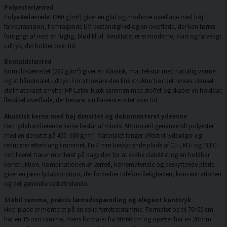
Polyesterlærred
Polyesterlærredet (260 g/m²) giver en glat og moderne overflade med høj
farvepræcision, fremragende UV-bestandighed og en overflade, der kan tørres
forsigtigt af med en fugtig, blød klud. Resultatet er et moderne, klart og farverigt
udtryk, der holder over tid.
Bomuldslærred
Bomuldslærredet (260 g/m²) giver en klassisk, mat tekstur med naturlig varme
og et håndmalet udtryk. For at bevare den fine struktur bør det renses. Uanset
stofmaterialet smelter HP Latex-blæk sammen med stoffet og skaber en holdbar,
fleksibel overflade, der bevarer sin farveintensitet over tid.
Akustisk kerne med høj densitet og dokumenteret ydeevne
Den lydabsorberende kerne består af mindst 50 procent genanvendt polyester
med en densitet på 450–600 g/m². Materialet fanger effektivt lydbølger og
reducerer efterklang i rummet. En 4 mm beskyttende plade af CE-, M1- og PEFC-
certificeret træ er monteret på bagsiden for at skabe stabilitet og en holdbar
konstruktion. Kombinationen af lærred, kernemateriale og beskyttende plade
giver en jævn lydabsorption, der forbedrer taleforståeligheden, koncentrationen
og det generelle velbefindende.
Stabil ramme, præcis lærredsspænding og elegant kanttryk
Hver plade er monteret på en solid fyrretræsramme. Formater op til 70×50 cm
har en 15 mm ramme, mens formater fra 90×60 cm og opefter har en 20 mm