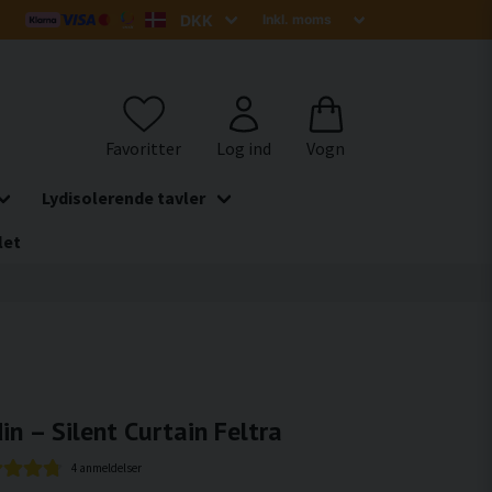
Lydisolerende tavler
let
in – Silent Curtain Feltra
4 anmeldelser