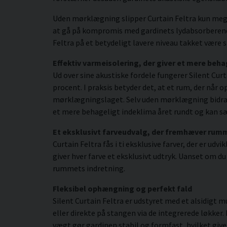
Uden mørklægning slipper Curtain Feltra kun mege
at gå på kompromis med gardinets lydabsorberende
Feltra på et betydeligt lavere niveau takket være
Effektiv varmeisolering, der giver et mere beha
Ud over sine akustiske fordele fungerer Silent Cu
procent. I praksis betyder det, at et rum, der når 
mørklægningslaget. Selv uden mørklægning bidrage
et mere behageligt indeklima året rundt og kan s
Et eksklusivt farveudvalg, der fremhæver rum
Curtain Feltra fås i ti eksklusive farver, der er ud
giver hver farve et eksklusivt udtryk. Uanset om d
rummets indretning.
Fleksibel ophængning og perfekt fald
Silent Curtain Feltra er udstyret med et alsidigt
eller direkte på stangen via de integrerede løkker.
vægt gør gardinen stabil og formfast, hvilket give