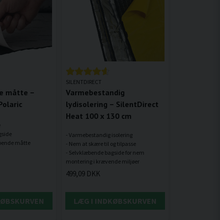
SILENTDIRECT
e måtte –
Varmebestandig
Polaric
lydisolering – SilentDirect
Heat 100 x 130 cm
e
gside
- Varmebestandig isolering
- Nem at skære til og tilpasse
- Selvklæbende bagside for nem
499,09 DKK
DKØBSKURVEN
LÆG I INDKØBSKURVEN