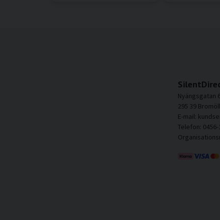
SilentDire
Nyängsgatan 
295 39 Bromöl
E-mail: kundse
Telefon: 0456-
Organisation