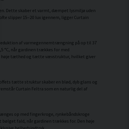
en. Dette skaber et varmt, dæmpet lysmiljø uden
te slipper 15–20 lux igennem, ligger Curtain
en reduktion af varmegennemtrængning på op til 37
26,5 °C, når gardinen trækkes for med
høje tæthed og tætte vævstruktur, hvilket giver
stoffets tætte struktur skaber en blød, dyb glans og
remstår Curtain Feltra som en naturlig del af
kan hænges op med fingerkroge, rynkebåndskroge
t bølget fald, når gardinen trækkes for. Den høje
sklusive helhedsindtryk.