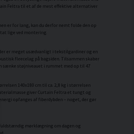
 Feltra til et af de mest effektive alternativer
n er for lang, kan du derfor nemt folde den op
ltat lige ved montering.
 der er meget usædvanligt i tekstilgardiner og en
 akustisk fleecelag på bagsiden. Tilsammen skaber
an sænke støjniveauet i rummet med op til 47
elsen 140x180 cm til ca. 2,8 kg i størrelsen
terialmasse giver Curtain Feltra et tungt og
 energi opfanges af fiberdybden – noget, der gør
ver fuldstændig mørklægning om dagen og
d.