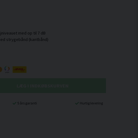
niveauet med op til 7 dB
LÆG I INDKØBSKURVEN
5 års garanti
Hurtig levering