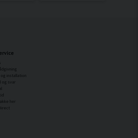
ervice
s
ådgivning
og installation
 og svar
al
tid
pakke her
Direct