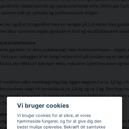
 gardinets lyddæmpende og lydabsorberende evne. Dette gør Curtain
visuelle indtryk i private og professionelle miljøer.
 der også et strygebånd med en længde på 1,4 meter. Hvis gardine
dinen efter rummets højde og skabe et flot og velafbalanceret resu
øj materialmasse
ionelle gardiner, er dens usædvanligt høje materialemasse – noget,
n Feltra er opbygget af et tungt velourstof på forsiden og et tæt
ffusion, der effektivt dæmper ekko, reducerer lydrefleksioner og k
modeller uden mørklægningslag ligger vægten fra ca. 1,5 kg i størr
 samlede vægt til henholdsvis ca. 1,8 kg og ca. 3 kg. Den høje ma
yddæmpende kapacitet. Jo tættere og tungere tekstilet er, jo mere
re, tyndere lyddæmpende gardiner.
Vi bruger cookies
ber total lyskontrol
Vi bruger cookies for at sikre, at vores
ningslag, der blokerer alt lys ned til 0 lux. Dette premiumlag gi
hjemmeside fungerer, og for at give dig den
bedst mulige oplevelse. Bekræft dit samtykke
r yderligere ved at øge materialetykkelsen og den samlede tæthe