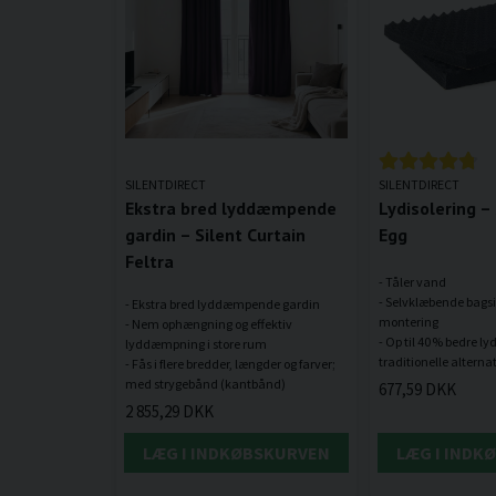
SILENTDIRECT
SILENTDIRECT
Ekstra bred lyddæmpende
Lydisolering –
gardin – Silent Curtain
Egg
Feltra
- Tåler vand
- Selvklæbende bags
- Ekstra bred lyddæmpende gardin
montering
- Nem ophængning og effektiv
- Op til 40 % bedre l
lyddæmpning i store rum
- Fås i flere bredder, længder og farver;
677,59 DKK
2 855,29 DKK
LÆG I INDKØBSKURVEN
LÆG I INDK