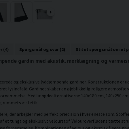
r (4)
Spørgsmål og svar (2)
Stil et spørgsmål om et 
dæmpende gardin med akustik, mørklægning og varmeis
ncerede og eksklusive lyddæmpende gardiner. Konstruktionen er udv
eret lysindfald. Gardinet skaber en øjeblikkelig roligere atmosfæ
 fornemmelse. Med længdealternativerne 140x180 cm, 140x250 cm,
 og rummets æstetik.
ddere, der arbejder med perfekt præcision i hver eneste søm. Stoff
 af et tungt og eksklusivt velourstof. Velouroverfladens tætte str
uriøse fornemmelse. Kombinationen af velour og akustisk fleece gi