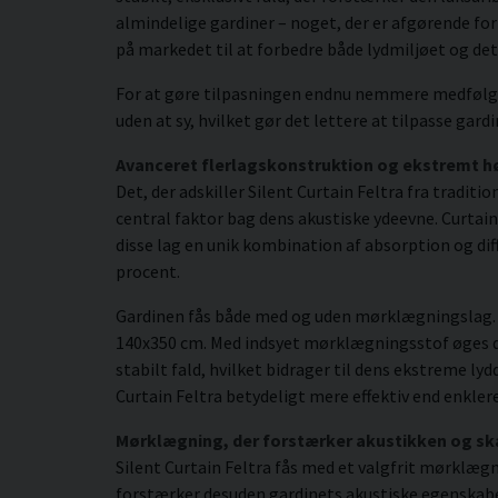
almindelige gardiner – noget, der er afgørende for
på markedet til at forbedre både lydmiljøet og det 
For at gøre tilpasningen endnu nemmere medfølger
uden at sy, hvilket gør det lettere at tilpasse gar
Avanceret flerlagskonstruktion og ekstremt h
Det, der adskiller Silent Curtain Feltra fra tradit
central faktor bag dens akustiske ydeevne. Curtai
disse lag en unik kombination af absorption og di
procent.
Gardinen fås både med og uden mørklægningslag. I 
140x350 cm. Med indsyet mørklægningsstof øges den
stabilt fald, hvilket bidrager til dens ekstreme l
Curtain Feltra betydeligt mere effektiv end enkle
Mørklægning, der forstærker akustikken og ska
Silent Curtain Feltra fås med et valgfrit mørklæg
forstærker desuden gardinets akustiske egenskabe