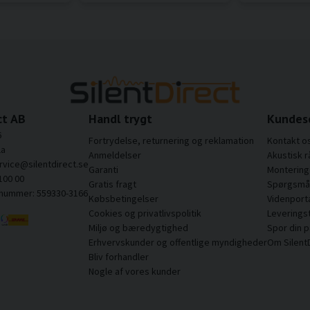
ct AB
Handl trygt
Kundes
6
Fortrydelse, returnering og reklamation
Kontakt o
la
Anmeldelser
Akustisk r
rvice@silentdirect.se
Garanti
Montering 
100 00
Gratis fragt
Spørgsmål
snummer: 559330-3166
Købsbetingelser
Videnport
Cookies og privatlivspolitik
Leverings
Miljø og bæredygtighed
Spor din 
Erhvervskunder og offentlige myndigheder
Om Silent
Bliv forhandler
Nogle af vores kunder