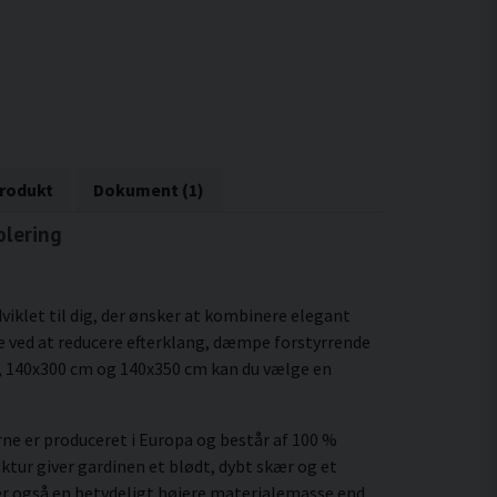
produkt
Dokument (1)
olering
iklet til dig, der ønsker at kombinere elegant
re ved at reducere efterklang, dæmpe forstyrrende
 140x300 cm og 140x350 cm kan du vælge en
erne er produceret i Europa og består af 100 %
uktur giver gardinen et blødt, dybt skær og et
ver også en betydeligt højere materialemasse end