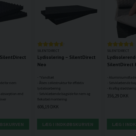
SILENTDIRECT
SILENTDIRECT
 SilentDirect
Lydisolering – SilentDirect
Lydisolerend
Neo
SilentDirect 
- *Vandtæt
- Aluminiumsflad
ide for nem
- Åben cellestruktur for effektiv
- Selvklæbende ba
lydabsorbering
ydabsorption end
- Selvklæbende bagside for nem og
356,29 DKK
606,19 DKK
ØBSKURVEN
LÆG I INDKØBSKURVEN
LÆG I IN