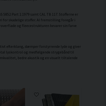
BS 5852 Part 1:1979 samt CAL TB 117. Stofferne er
for skadelige stoffer. Al fremstilling foregår i
roverflade og fleecestrukturen bevarer sin farve
ktivt efterklang, dæmper forstyrrende lyde og giver
tal lyskontrol og medfølgende strygebånd til
kvalitet, bedre akustik og en visuelt tiltalende