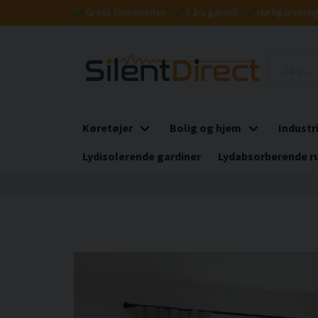
Gratis forsendelse
5 års garanti
Hurtig leverin
Køretøjer
Bolig og hjem
Industr
Lydisolerende gardiner
Lydabsorberende r