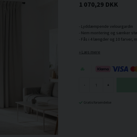
1 070,29 DKK
- Lyddæmpende velourgardin
- Nem montering og sænker støj
Læs mere
-
+
Gratis forsendelse