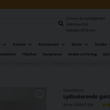
g
Erhverv & myndigheder
Vidensportal
Spørgsmål & svar
i
Kontor
Restaurant
Skole
Studio
umdelere
Tilbehør
Vareprøver
Anden sortering
Out
Hjem
Lydisolerende gardiner
Lydisolerende gardin – Silent Curtain Feltra
SilentDirect
Lydisolerende gard
Artnr:
6205071936