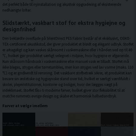
det perfekt både til nyinstallation og akustisk opgradering af eksisterende
nedhængte lofter.
Slidstærkt, vaskbart stof for ekstra hygiejne og
designfrihed
Den beklædte overflade på SilentDirect PES Fabric består af et eksklusivt, OEKO-
TEX-certificeret akustikstof, der giver produktet et blødt og elegant udtryk. Stoffet
er aftageligt og kan vaskes skånsomt i vaskemaskine eller i hånden ved op til 40
°C, hvilket gør produktet særligt velegnet i miljøer, hvor hygiejne er afgørende.
Kun skånsom håndvask i vaskemaskine eller manuel vask er tilladt. Stoffet må
ikke bleges, stryges eller tørretumbles, men kan stryges ved lav varme (maks. 110
°C) og er godkendt til rensning. Det vaskbare stofbetræk sikrer, at produktet kan
bevare sin æstetiske og hygiejniske stand over tid, hvilket er særligt værdifuldt i
skoler, plejeinstitutioner, kontorer og boliger, hvor der lægges vægt på
indeklimaet. Stoffet fås i ti moderne farver, hvilket giver stor fleksibilitet til at
matche rummets øvrige design og skabe et harmonisk helhedsindtryk.
Farver at vælge imellem