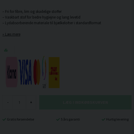
– Fri for fibre, lim og skadelige stoffer
– Vaskbart stof for bedre hygiejne og lang levetid
Læs mere
LÆG I INDKØBSKURVEN
-
+
Gratis forsendelse
5 års garanti
Hurtig levering