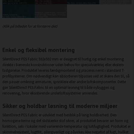
(Klik på billedet for at forstørre det)
Enkel og fleksibel montering
SilentDirect PES Fabric 592x592 mm er designet til hurtig og enkel montering
direkte i bærende konstruktioner uden behov for specialværktøj eller ekstern
fastgørelse. Produktet leveres færdigmonteret og placeres nemt i standard T-
profilsystemer. Om nødvendigt kan absorberen tilpasses ved at skære den til, så
den passer omkring armaturer, sprinklere eller andre loftskomponenter. Dette
gør SilentDirect PES Fabric til en optimal løsning til både nybyggeri og
renovering, hvor eksisterende underloftssystemer anvendes.
Sikker og holdbar løsning til moderne miljøer
SilentDirect PES Fabric er udviklet med henblik på lang holdbarhed. Den
homogene kerne og det slidstærke stof sikrer, at produktet bevarer sin form og
funktion, selv i lokaler med varierende temperatur og luftfugtighed. Produktet er
skimmelresistent, lugtfrit, allergivenligt og påvirkes ikke negativt af fugt, hvilket