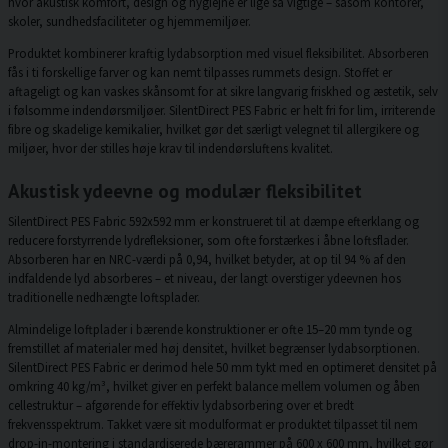
hvor akustisk komfort, design og hygiejne er lige så vigtige – såsom kontorer,
skoler, sundhedsfaciliteter og hjemmemiljøer.
Produktet kombinerer kraftig lydabsorption med visuel fleksibilitet. Absorberen
fås i ti forskellige farver og kan nemt tilpasses rummets design. Stoffet er
aftageligt og kan vaskes skånsomt for at sikre langvarig friskhed og æstetik, selv
i følsomme indendørsmiljøer. SilentDirect PES Fabric er helt fri for lim, irriterende
fibre og skadelige kemikalier, hvilket gør det særligt velegnet til allergikere og
miljøer, hvor der stilles høje krav til indendørsluftens kvalitet.
Akustisk ydeevne og modulær fleksibilitet
SilentDirect PES Fabric 592x592 mm er konstrueret til at dæmpe efterklang og
reducere forstyrrende lydrefleksioner, som ofte forstærkes i åbne loftsflader.
Absorberen har en NRC-værdi på 0,94, hvilket betyder, at op til 94 % af den
indfaldende lyd absorberes – et niveau, der langt overstiger ydeevnen hos
traditionelle nedhængte loftsplader.
Almindelige loftplader i bærende konstruktioner er ofte 15–20 mm tynde og
fremstillet af materialer med høj densitet, hvilket begrænser lydabsorptionen.
SilentDirect PES Fabric er derimod hele 50 mm tykt med en optimeret densitet på
omkring 40 kg/m³, hvilket giver en perfekt balance mellem volumen og åben
cellestruktur – afgørende for effektiv lydabsorbering over et bredt
frekvensspektrum. Takket være sit modulformat er produktet tilpasset til nem
drop-in-montering i standardiserede bærerammer på 600 x 600 mm, hvilket gør