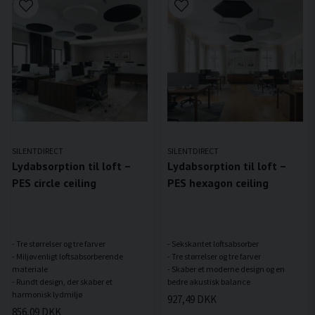
SILENTDIRECT
SILENTDIRECT
Lydabsorption til loft –
Lydabsorption til loft –
PES circle ceiling
PES hexagon ceiling
- Tre størrelser og tre farver
- Sekskantet loftsabsorber
- Miljøvenligt loftsabsorberende
- Tre størrelser og tre farver
materiale
- Skaber et moderne design og en
- Rundt design, der skaber et
927,49 DKK
856,09 DKK