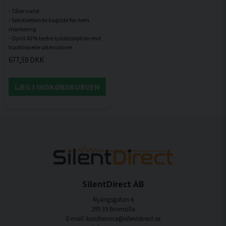
- Tåler vand
- Selvklæbende bagside for nem
montering
- Op til 40 % bedre lydabsorption end
677,59 DKK
LÆG I INDKØBSKURVEN
SilentDirect AB
Nyängsgatan 6
295 39 Bromölla
E-mail: kundservice@silentdirect.se