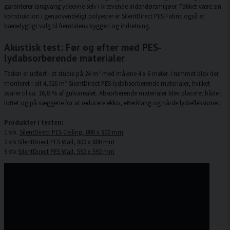
garanterer langvarig ydeevne selv i krævende indendørsmiljøer. Takket være sin
konstruktion i genanvendeligt polyester er SilentDirect PES Fabric også et
bæredygtigt valg til fremtidens byggeri og indretning.
Akustisk test: Før og efter med PES-
lydabsorberende materialer
Testen er udført i et studie på 24 m² med målene 4 x 6 meter. I rummet blev der
monteret i alt 4,026 m² SilentDirect PES-lydabsorberende materialer, hvilket
svarer til ca. 16,8 % af gulvarealet. Absorberende materialer blev placeret både i
loftet og på væggene for at reducere ekko, efterklang og hårde lydrefleksioner.
Produkter i testen:
1 stk.
SilentDirect PES Ceiling, 800 x 800 mm
2 stk
SilentDirect PES Wall, 800 x 800 mm
6 stk
SilentDirect PES Wall, 592 x 592 mm