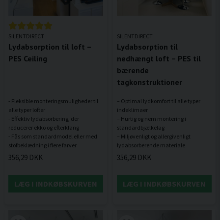
SILENTDIRECT
SILENTDIRECT
Lydabsorption til loft –
Lydabsorption til
PES Ceiling
nedhængt loft – PES til
bærende
tagkonstruktioner
- Fleksible monteringsmuligheder til
– Optimal lydkomfort til alle typer
alle typer lofter
indeklimaer
- Effektiv lydabsorbering, der
– Hurtig og nem montering i
reducerer ekko og efterklang
standardbjælkelag
- Fås som standardmodel eller med
– Miljøvenligt og allergivenligt
356,29 DKK
356,29 DKK
LÆG I INDKØBSKURVEN
LÆG I INDKØBSKURVEN