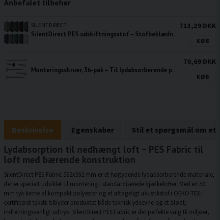
Anbefalet tilbehør
SILENTDIRECT
713,29 DKK
SilentDirect PES udskiftningsstof – Stofbeklædning til lydabsorberende elementer
KØB
70,69 DKK
Monteringsskruer, 36-pak – Til lydabsorberende plader
KØB
Beskrivelse
Egenskaber
Stil et spørgsmål om et
Lydabsorption til nedhængt loft – PES Fabric til
loft med bærende konstruktion
SilentDirect PES Fabric 592x592 mm er et højtydende lydabsorberende materiale,
der er specielt udviklet til montering i standardiserede bjælkelofter. Med en 50
mm tyk kerne af kompakt polyester og et aftageligt akustikstof i OEKO-TEX-
certificeret tekstil tilbyder produktet både teknisk ydeevne og et blødt,
indretningsvenligt udtryk. SilentDirect PES Fabric er det perfekte valg til miljøer,