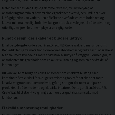
Materialet er desuden fugt- og skimmelresistent, hvilket betyder, at
absorberingsmaterialet bevarer sine egenskaber over tid, selv i miljøer hvor
luftfugtigheden kan variere. Den nålefiltede overflade er let at holde ren og
kræver minimalt vedligehold, hvilket gør produktet velegnet til både private og
offentlige miljøer, hvor nem pleje er en vigtig fordel.
Rundt design, der skaber et blødere udtryk
En af de tydeligste fordele ved SilentDirect PES Circle Wall er dens runde form.
Den adskiller sig fra mere traditionelle vægabsorbenter og bidrager til at skabe et
blødere, mere levende og mere arkitektonisk udtryk på væggen. Formen gør, at
absorbenten fungerer både som en akustisk løsning og som en bevidst del af
indretningen.
Du kan vælge at bruge en enkelt absorber som et diskret blikfang eller
kombinere flere cirkler i forskellige størrelser og farver for at skabe et mere
kreativt vægmønster. Farverne hvid, grå og sort gør det nemt at tilpasse
produktet til både moderne og klassiske interiører. Dette gør SilentDirect PES
Circle Wall til et stærkt valg i miljøer, hvor designet skal samspille med
funktionen.
Fleksible monteringsmuligheder