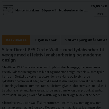
70,69 DKK
Monteringsskruer, 36-pak – Til lydabsorberende plader
KØB
Beskrivelse
Egenskaber
Stil et spørgsmål om et
SilentDirect PES Circle Wall – rund lydabsorber til
vægge med effektiv lydabsorbering og moderne
design
SilentDirect PES Circle Wall er en rund lydabsorber til vægge, der kombinerer
effektiv lydabsorbering med et blødt og moderne design. Med sin 50 mm tykke
kerne af nålefiltet polyester reducerer den efterklang og forstyrrende
lydrefleksioner fra vægflader, samtidig med at den fungerer som et dekorativt
indretningselement i rummet. Den runde form giver et blødere visuelt udtryk end
traditionelle rektangulære vægabsorberende paneler og gør produktet særligt
interessant i miljøer, hvor både akustik og design er vigtige dele af helheden.
SilentDirect PES Circle Wall fås i tre størrelser – 600 mm, 800 mm og 1000 mm –
samt i farverne hvid, grå og sort. Det gør det nemt at tilpasse løsningen efter