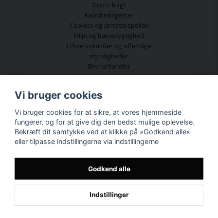
Gratis fragt
Købsbetingelser
Cookies og privatlivspolitik
Miljø og bæredygtighed
Erhvervskunder og offentlige
myndigheder
Bliv forhandler
Nogle af vores kunder
Kundeservice
Vi bruger cookies
Kontakt os
Vi bruger cookies for at sikre, at vores hjemmeside
Akustisk rådgivning
fungerer, og for at give dig den bedst mulige oplevelse.
Montering og installation
Bekræft dit samtykke ved at klikke på »Godkend alle«
Spørgsmål og svar
eller tilpasse indstillingerne via indstillingerne
Videnportal
Leveringstid
Spor din pakke her
Godkend alle
Om SilentDirect
Indstillinger
Powered by Nyehandel AB