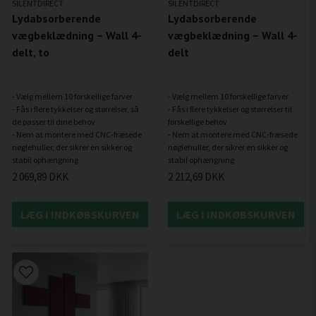
SILENTDIRECT
SILENTDIRECT
Lydabsorberende
Lydabsorberende
vægbeklædning – Wall 4-
vægbeklædning – Wall 4-
delt, to
delt
- Vælg mellem 10 forskellige farver
- Vælg mellem 10 forskellige farver
- Fås i flere tykkelser og størrelser, så
- Fås i flere tykkelser og størrelser til
de passer til dine behov
forskellige behov
- Nem at montere med CNC-fræsede
- Nem at montere med CNC-fræsede
nøglehuller, der sikrer en sikker og
nøglehuller, der sikrer en sikker og
2 069,89 DKK
2 212,69 DKK
LÆG I INDKØBSKURVEN
LÆG I INDKØBSKURVEN