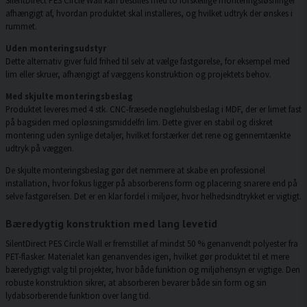
SilentDirect PES Circle Wall kan bestilles med to forskellige monteringsløsninger
afhængigt af, hvordan produktet skal installeres, og hvilket udtryk der ønskes i
rummet.
Uden monteringsudstyr
Dette alternativ giver fuld frihed til selv at vælge fastgørelse, for eksempel med
lim eller skruer, afhængigt af væggens konstruktion og projektets behov.
Med skjulte monteringsbeslag
Produktet leveres med 4 stk. CNC-fræsede nøglehulsbeslag i MDF, der er limet fast
på bagsiden med opløsningsmiddelfri lim. Dette giver en stabil og diskret
montering uden synlige detaljer, hvilket forstærker det rene og gennemtænkte
udtryk på væggen.
De skjulte monteringsbeslag gør det nemmere at skabe en professionel
installation, hvor fokus ligger på absorberens form og placering snarere end på
selve fastgørelsen. Det er en klar fordel i miljøer, hvor helhedsindtrykket er vigtigt.
Bæredygtig konstruktion med lang levetid
SilentDirect PES Circle Wall er fremstillet af mindst 50 % genanvendt polyester fra
PET-flasker. Materialet kan genanvendes igen, hvilket gør produktet til et mere
bæredygtigt valg til projekter, hvor både funktion og miljøhensyn er vigtige. Den
robuste konstruktion sikrer, at absorberen bevarer både sin form og sin
lydabsorberende funktion over lang tid.