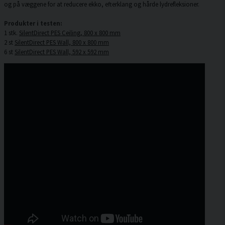
og på væggene for at reducere ekko, efterklang og hårde lydrefleksioner.
Produkter i testen:
1 stk.
SilentDirect PES Ceiling, 800 x 800 mm
2 st
SilentDirect PES Wall, 800 x 800 mm
6 st
SilentDirect PES Wall, 592 x 592 mm