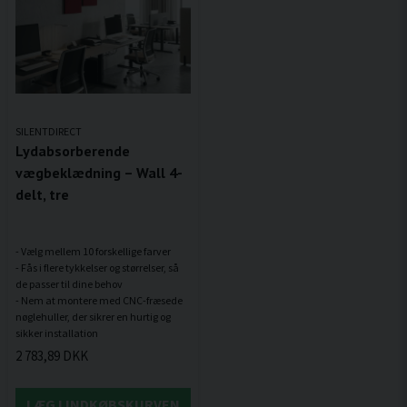
SILENTDIRECT
Lydabsorberende
vægbeklædning – Wall 4-
delt, tre
- Vælg mellem 10 forskellige farver
- Fås i flere tykkelser og størrelser, så
de passer til dine behov
- Nem at montere med CNC-fræsede
nøglehuller, der sikrer en hurtig og
2 783,89 DKK
LÆG I INDKØBSKURVEN