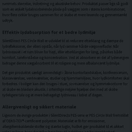
rummets størrelse, indretning og akustiske behov. Produktet passer lige så godt
som en enkelt lydabsorberende plade på væggen som i større kombinationer,
hvor flere cirkler bruges sammen for at skabe et mere levende og gennemtænkt
udtryk.
Effektiv lydabsorption for et bedre lydmiljø
SilentDirect PES Circle Wall er udviklet til at reducere efterklang og dæmpe de
lydrefleksioner, der ellers opstår, når lyd rammer hårde vægoverflader. Når
lydniveauet i et rum bliver for højt, eller efterklangen for lang, påvirkes både
komfort, taleforståelse og koncentration. Ved at absorbere en del af lydenergien
bidrager denne vægabsorbent til et roligere og mere afbalanceret lydmiljø.
Det gør produktet særligt anvendeligt i åbne kontorlandskaber, konferencerum,
klasseværelser, venteværelser, studier og hjemmemiljøer, hvor lydkomforten skal
forbedres. I boliger kan den bruges i stuer, soveværelser og hjemmekontorer for
at skabe en blødere akustik. I offentlige miljøer hjælper den med at skabe
tydeligere tale og et mere behageligt lydniveau i løbet af dagen.
Allergivenligt og sikkert materiale
Ligesom de øvrige produkter i SilentDirects PES-serie er PES Circle Wall fremstillet
af OEKO-TEX®-certificeret polyester. Materialet er fri for emissioner,
allergifremkaldende stoffer og stærke lugte, hvilket gør produktet til et sikkert
valg i miljøer, hvor der stilles høje krav til indeklima og brugersikkerhed.