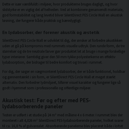
Dette er især værdifuldt i miljøer, hvor produkterne bruges dagligt, og hvor
slidstyrke er en vigtig del af helheden. Ved at kombinere genanvendt materiale,
god formstabilitet og lang levetid bliver SilentDirect PES Circle Wall en akustisk
løsning, der fungerer både praktisk og bæredygtigt.
En lydabsorber, der forener akustik og æstetik
SilentDirect PES Circle Wall er udviklet til dig, der ønsker at forbedre akustikken
uden at gå på kompromis med rummets visuelle udtryk. Den runde form, de tre
størrelser og de tre neutrale farver gør produktet let at bruge i mange forskellige
typer interiører. Samtidig giver den 50 mm tykke polyesterkerne en effektiv
lydabsorption, der bidrager til bedre komfort og trivsel i rummet.
For dig, der søger en vægmonteret lydabsorber, der er både funktionel, holdbar
og gennemtænkt i sin form, er SilentDirect PES Circle Wall et meget stærkt
alternativ. Den forbedrer lydmiljøet, tilfører visuel karakter og fungerer lige så
godt i hjemmet som i professionelle og offentlige miljøer.
Akustisk test: Før og efter med PES-
lydabsorberende paneler
Testen er udført i et studie på 24 m² med målene 4 x 6 meter. I rummet blev der
monteret i alt 4,026 m² SilentDirect PES-lydabsorberende paneler, hvilket svarer
til ca. 16,8 % af gulvarealet. Absorberende panelerne blev placeret både i loftet