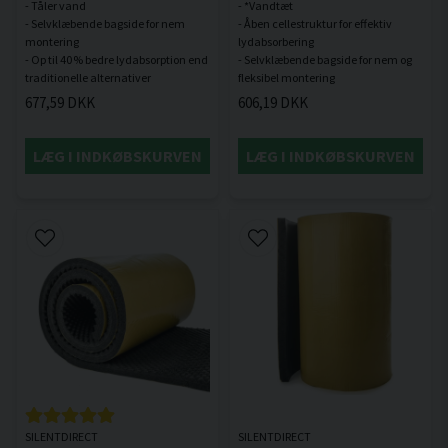
- Tåler vand
- *Vandtæt
- Selvklæbende bagside for nem
- Åben cellestruktur for effektiv
montering
lydabsorbering
- Op til 40 % bedre lydabsorption end
- Selvklæbende bagside for nem og
677,59 DKK
606,19 DKK
LÆG I INDKØBSKURVEN
LÆG I INDKØBSKURVEN
SILENTDIRECT
SILENTDIRECT