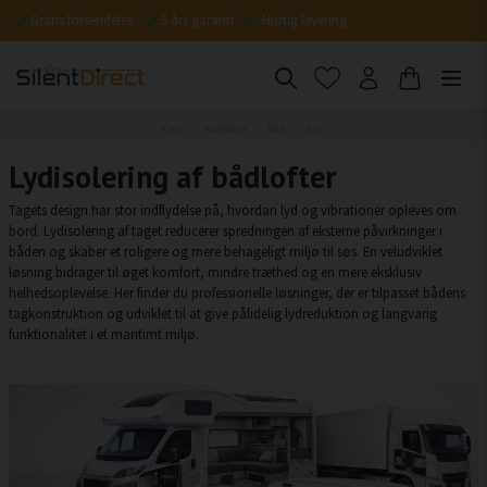
Gratis forsendelse
5 års garanti
Hurtig levering
Hjem
Køretøjer
Båd
Tag
Lydisolering af bådlofter
Tagets design har stor indflydelse på, hvordan lyd og vibrationer opleves om
bord. Lydisolering af taget reducerer spredningen af eksterne påvirkninger i
båden og skaber et roligere og mere behageligt miljø til søs. En veludviklet
løsning bidrager til øget komfort, mindre træthed og en mere eksklusiv
helhedsoplevelse. Her finder du professionelle løsninger, der er tilpasset bådens
tagkonstruktion og udviklet til at give pålidelig lydreduktion og langvarig
funktionalitet i et maritimt miljø.