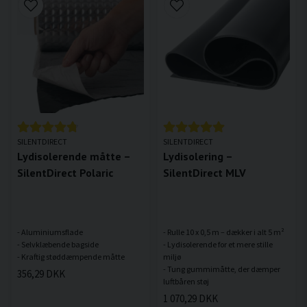
SILENTDIRECT
SILENTDIRECT
Lydisolerende måtte –
Lydisolering –
SilentDirect Polaric
SilentDirect MLV
- Aluminiumsflade
- Rulle 10 x 0,5 m – dækker i alt 5 m²
- Selvklæbende bagside
- Lydisolerende for et mere stille
miljø
- Tung gummimåtte, der dæmper
356,29 DKK
1 070,29 DKK