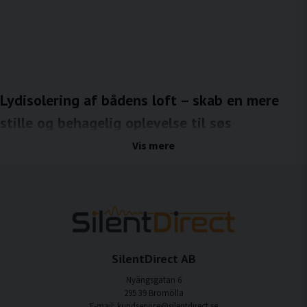
Lydisolering af bådens loft – skab en mere
stille og behagelig oplevelse til søs
Lydisolering af bådens lofter er en effektiv måde at reducere støj fra vind, bølger og
Vis mere
motorer, som ellers ville blive overført gennem skroget og overbygningen. Lofter
består ofte af store overflader, der let begynder at vibrere og overføre lyd, når
båden er undervejs. Med den rigtige lydisolering af loftet kan både strukturbåren
støj og luftbåren støj reduceres, hvilket giver et mere stille, behageligt og eksklusivt
miljø om bord.
Fordele ved lydisolering af bådlofter
Mindre støj ovenfra
SilentDirect AB
Lydisolering af loftet reducerer støj fra vind, regn og bølger.
Nyängsgatan 6
295 39 Bromölla
Øget komfort til søs
E-mail: kundservice@silentdirect.se