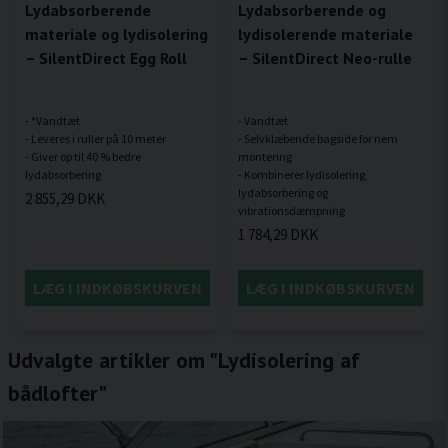
Lydabsorberende
Lydabsorberende og
materiale og lydisolering
lydisolerende materiale
– SilentDirect Egg Roll
– SilentDirect Neo-rulle
- *Vandtæt
- Vandtæt
- Leveres i ruller på 10 meter
- Selvklæbende bagside for nem
- Giver op til 40 % bedre
montering
- Kombinerer lydisolering,
lydabsorbering og
2 855,29 DKK
1 784,29 DKK
LÆG I INDKØBSKURVEN
LÆG I INDKØBSKURVEN
Udvalgte artikler om "Lydisolering af
bådlofter"