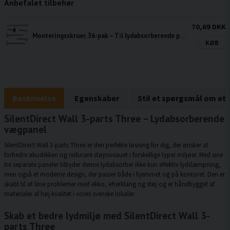
Anbefalet tilbehør
70,69 DKK
Monteringsskruer, 36-pak – Til lydabsorberende plader
KØB
Beskrivelse
Egenskaber
Stil et spørgsmål om et
SilentDirect Wall 3-parts Three – Lydabsorberende
vægpanel
SilentDirect Wall 3-parts Three er den perfekte løsning for dig, der ønsker at
forbedre akustikken og reducere støjniveauet i forskellige typer miljøer. Med sine
tre separate paneler tilbyder denne lydabsorber ikke kun effektiv lyddæmpning,
men også et moderne design, der passer både i hjemmet og på kontoret. Den er
skabt til at løse problemer med ekko, efterklang og støj og er håndbygget af
materialer af høj kvalitet i vores svenske lokaler.
Skab et bedre lydmiljø med SilentDirect Wall 3-
parts Three