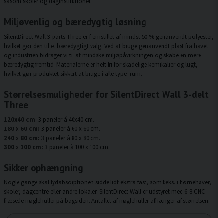
såsom skoler og daginstitutioner.
Miljøvenlig og bæredygtig løsning
SilentDirect Wall 3-parts Three er fremstillet af mindst 50 % genanvendt polyester,
hvilket gør den til et bæredygtigt valg. Ved at bruge genanvendt plast fra havet
og industrien bidrager vi til at mindske miljøpåvirkningen og skabe en mere
bæredygtig fremtid. Materialerne er helt fri for skadelige kemikalier og lugt,
hvilket gør produktet sikkert at bruge i alle typer rum.
Størrelsesmuligheder for SilentDirect Wall 3-delt
Three
120x40 cm:
3 paneler á 40x40 cm.
180 x 60 cm:
3 paneler à 60 x 60 cm.
240 x 80 cm:
3 paneler à 80 x 80 cm.
300 x 100 cm:
3 paneler à 100 x 100 cm.
Sikker ophængning
Nogle gange skal lydabsorptionen sidde lidt ekstra fast, som f.eks. i børnehaver,
skoler, dagcentre eller andre lokaler. SilentDirect Wall er udstyret med 6-8 CNC-
fræsede nøglehuller på bagsiden. Antallet af nøglehuller afhænger af størrelsen.