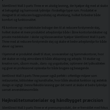
SilentDirect Wall 3-parts Three er en alsidig løsning, der hjælper dig med at skabe
et behageligt og harmonisk lydmiljø i forskellige typer rum. Produktet er
designet til at reducere baggrundsstøj og efterklang, hvilket forbedrer både
komfort og funktionalitet.
På kontorer og i mødelokaler bidrager den til at reducere forstyrrende støj,
hvilket skaber et mere produktivt arbejdsmiljø både i åbne kontorlandskaber og
private mødelokaler. I skoler og klasseværelser hjælper SilentDirect Wall 3-parts
Three med at reducere forstyrrende støj og skabe et bedre arbejdsmiljø for både
elever og lærere.
I hjemmet er produktet ideelt til stuer, soveværelser og hjemmekontorer, hvor
det skaber en rolig atmosfære til både afslapning og arbejde. Til studier og
kreative rum, såsom musik-, dans- og yogastudier, optimerer det lydkvaliteten
og giver en professionel oplevelse for både brugere og besøgende.
ilentDirect Wall 3-parts Three passer også perfekt i offentlige miljøer som
restauranter, biblioteker og kunsthaller, hvor både akustisk funktion og æstetisk
design er vigtigt. Denne fleksible løsning gør det nemt at skabe et bedre lydmiljø
uanset anvendelsesområde.
Højkvalitetsmaterialer og håndbygget præcision
SilentDirect Wall 3-parts Three er et premiumprodukt, der er fremstillet med fokus