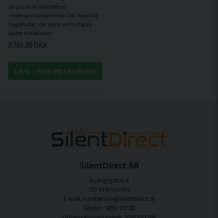
de passer til dine behov
- Nem at montere med CNC-fræsede
nøglehuller, der sikrer en hurtig og
2 783,89 DKK
LÆG I INDKØBSKURVEN
SilentDirect AB
Nyängsgatan 6
295 39 Bromölla
E-mail: kundservice@silentdirect.se
Telefon: 0456-100 00
Organisationsnummer: 559330-3166