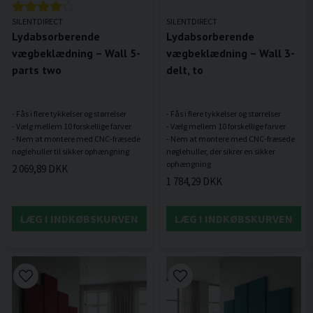
SILENTDIRECT
SILENTDIRECT
Lydabsorberende
Lydabsorberende
vægbeklædning – Wall 5-
vægbeklædning – Wall 3-
parts two
delt, to
- Fås i flere tykkelser og størrelser
- Fås i flere tykkelser og størrelser
- Vælg mellem 10 forskellige farver
- Vælg mellem 10 forskellige farver
- Nem at montere med CNC-fræsede
- Nem at montere med CNC-fræsede
nøglehuller, der sikrer en sikker
2 069,89 DKK
1 784,29 DKK
LÆG I INDKØBSKURVEN
LÆG I INDKØBSKURVEN