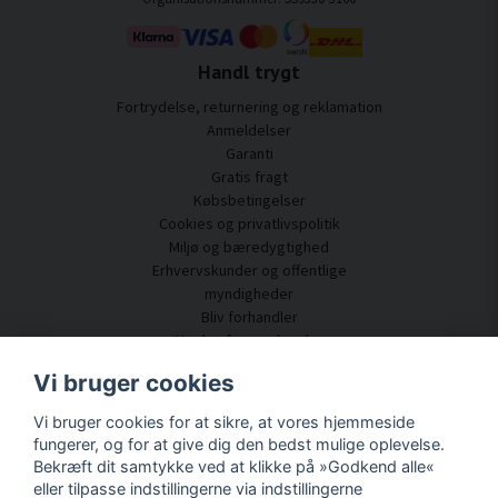
Handl trygt
Fortrydelse, returnering og reklamation
Anmeldelser
Garanti
Gratis fragt
Købsbetingelser
Cookies og privatlivspolitik
Miljø og bæredygtighed
Erhvervskunder og offentlige
myndigheder
Bliv forhandler
Nogle af vores kunder
Kundeservice
Vi bruger cookies
Kontakt os
Vi bruger cookies for at sikre, at vores hjemmeside
Akustisk rådgivning
fungerer, og for at give dig den bedst mulige oplevelse.
Montering og installation
Bekræft dit samtykke ved at klikke på »Godkend alle«
Spørgsmål og svar
eller tilpasse indstillingerne via indstillingerne
Videnportal