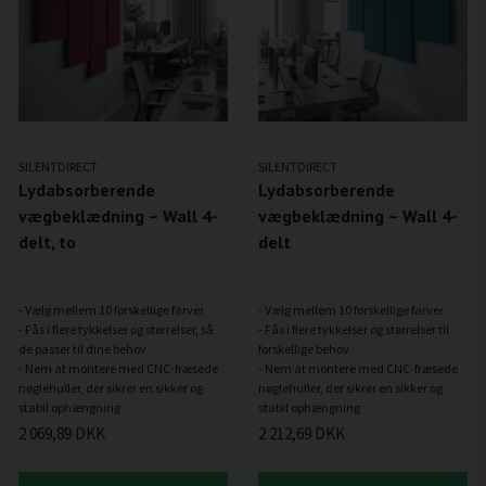
SILENTDIRECT
SILENTDIRECT
Lydabsorberende
Lydabsorberende
vægbeklædning – Wall 4-
vægbeklædning – Wall 4-
delt, to
delt
- Vælg mellem 10 forskellige farver
- Vælg mellem 10 forskellige farver
- Fås i flere tykkelser og størrelser, så
- Fås i flere tykkelser og størrelser til
de passer til dine behov
forskellige behov
- Nem at montere med CNC-fræsede
- Nem at montere med CNC-fræsede
nøglehuller, der sikrer en sikker og
nøglehuller, der sikrer en sikker og
2 069,89 DKK
2 212,69 DKK