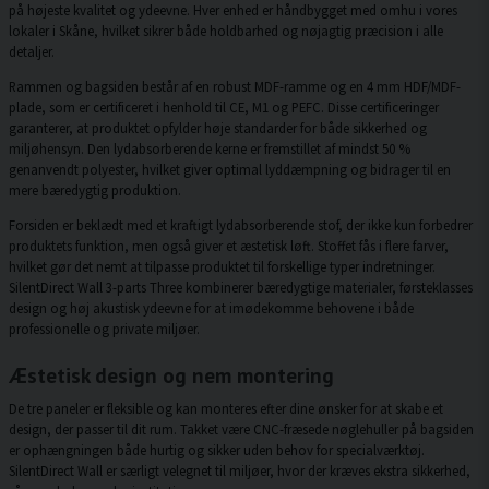
på højeste kvalitet og ydeevne. Hver enhed er håndbygget med omhu i vores
lokaler i Skåne, hvilket sikrer både holdbarhed og nøjagtig præcision i alle
detaljer.
Rammen og bagsiden består af en robust MDF-ramme og en 4 mm HDF/MDF-
plade, som er certificeret i henhold til CE, M1 og PEFC. Disse certificeringer
garanterer, at produktet opfylder høje standarder for både sikkerhed og
miljøhensyn. Den lydabsorberende kerne er fremstillet af mindst 50 %
genanvendt polyester, hvilket giver optimal lyddæmpning og bidrager til en
mere bæredygtig produktion.
Forsiden er beklædt med et kraftigt lydabsorberende stof, der ikke kun forbedrer
produktets funktion, men også giver et æstetisk løft. Stoffet fås i flere farver,
hvilket gør det nemt at tilpasse produktet til forskellige typer indretninger.
SilentDirect Wall 3-parts Three kombinerer bæredygtige materialer, førsteklasses
design og høj akustisk ydeevne for at imødekomme behovene i både
professionelle og private miljøer.
Æstetisk design og nem montering
De tre paneler er fleksible og kan monteres efter dine ønsker for at skabe et
design, der passer til dit rum. Takket være CNC-fræsede nøglehuller på bagsiden
er ophængningen både hurtig og sikker uden behov for specialværktøj.
SilentDirect Wall er særligt velegnet til miljøer, hvor der kræves ekstra sikkerhed,