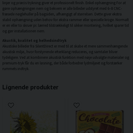
linjer og præcis trykning giver et professionelt finish. Enkel ophængning For at
gøre ophængningen nem og bekvem er alle billeder udstyret med 6–8 CNC-
fræsede nøglehuller på bagsiden, afhængigt af størrelsen. Dette giver ekstra
stabil ophængning uden behov for ekstra rammer eller specielle kroge. Normalt
er en eller to skruer pr. lærred tilstrækkeligt til sikker montering, hvilket sparer tid
og gør installationen nem.
Akustik, kvalitet og helhedsindtryk
Akustiske billeder fra SilentDirect er med til at skabe et mere sammenhængende
akustisk miljø, hvor forstyrrende efterklang reduceres, og samtaler bliver
tydeligere. Ved at kombinere akustisk funktion med nøje udvalgte materialer og
premium-tryk får du en løsning, der både forbedrer lydmiljøet og forstærker
rummets indtryk.
Lignende produkter