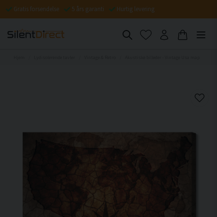
Gratis forsendelse
5 års garanti
Hurtig levering
Hjem
Lydisolerende tavler
Vintage & Retro
Akustiske billeder - Vintage Usa map