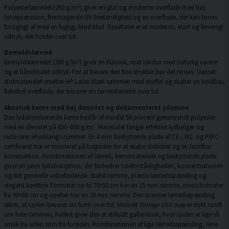
Polyesterlærredet (260 g/m²) giver en glat og moderne overflade med høj
farvepræcision, fremragende UV-bestandighed og en overflade, der kan tørres
forsigtigt af med en fugtig, blød klud. Resultatet er et moderne, klart og farverigt
udtryk, der holder over tid.
Bomuldslærred
Bomuldslærredet (260 g/m²) giver en klassisk, mat tekstur med naturlig varme
og et håndmalet udtryk. For at bevare den fine struktur bør det renses. Uanset
stofmaterialet smelter HP Latex-blæk sammen med stoffet og skaber en holdbar,
fleksibel overflade, der bevarer sin farveintensitet over tid.
Akustisk kerne med høj densitet og dokumenteret ydeevne
Den lydabsorberende kerne består af mindst 50 procent genanvendt polyester
med en densitet på 450–600 g/m². Materialet fanger effektivt lydbølger og
reducerer efterklang i rummet. En 4 mm beskyttende plade af CE-, M1- og PEFC-
certificeret træ er monteret på bagsiden for at skabe stabilitet og en holdbar
konstruktion. Kombinationen af lærred, kernemateriale og beskyttende plade
giver en jævn lydabsorption, der forbedrer taleforståeligheden, koncentrationen
og det generelle velbefindende. Stabil ramme, præcis lærredsspænding og
elegant kanttryk Formater op til 70×50 cm har en 15 mm ramme, mens formater
fra 90×60 cm og opefter har en 20 mm ramme. Den præcise lærredsspænding
sikrer, at tavlen bevarer sin form over tid. Motivet
Vintage USA map
er trykt rundt
om hele rammen, hvilket giver den et stilfuldt gallerilook, hvor tavlen er lige så
smuk fra siden som fra forsiden. Kombinationen af lige lærredsspænding, rene