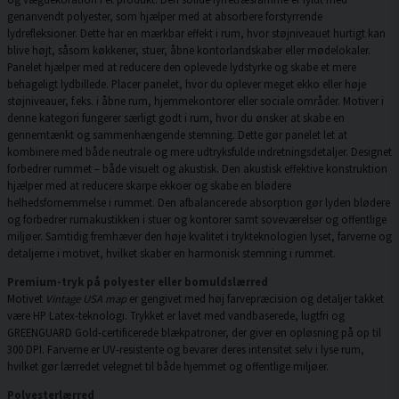
genanvendt polyester, som hjælper med at absorbere forstyrrende
lydrefleksioner. Dette har en mærkbar effekt i rum, hvor støjniveauet hurtigt kan
blive højt, såsom køkkener, stuer, åbne kontorlandskaber eller mødelokaler.
Panelet hjælper med at reducere den oplevede lydstyrke og skabe et mere
behageligt lydbillede. Placer panelet, hvor du oplever meget ekko eller høje
støjniveauer, f.eks. i åbne rum, hjemmekontorer eller sociale områder. Motiver i
denne kategori fungerer særligt godt i rum, hvor du ønsker at skabe en
gennemtænkt og sammenhængende stemning. Dette gør panelet let at
kombinere med både neutrale og mere udtryksfulde indretningsdetaljer. Designet
forbedrer rummet – både visuelt og akustisk. Den akustisk effektive konstruktion
hjælper med at reducere skarpe ekkoer og skabe en blødere
helhedsfornemmelse i rummet. Den afbalancerede absorption gør lyden blødere
og forbedrer rumakustikken i stuer og kontorer samt soveværelser og offentlige
miljøer. Samtidig fremhæver den høje kvalitet i trykteknologien lyset, farverne og
detaljerne i motivet, hvilket skaber en harmonisk stemning i rummet.
Premium-tryk på polyester eller bomuldslærred
Motivet
Vintage USA map
er gengivet med høj farvepræcision og detaljer takket
være HP Latex-teknologi. Trykket er lavet med vandbaserede, lugtfri og
GREENGUARD Gold-certificerede blækpatroner, der giver en opløsning på op til
300 DPI. Farverne er UV-resistente og bevarer deres intensitet selv i lyse rum,
hvilket gør lærredet velegnet til både hjemmet og offentlige miljøer.
Polyesterlærred