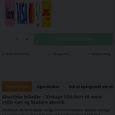
LÆG I INDKØBSKURVEN
-
+
Gratis forsendelse
5 års garanti
Hurtig levering
Beskrivelse
Egenskaber
Stil et spørgsmål om et
Akustiske billeder – Vintage USA-kort til mere
stille rum og blødere akustik
SilentDirects akustiske billeder
Vintage USA-kort
kombinerer akustiske løsninger
og vægdekoration i ét produkt. Den solide fyrretræsramme er fyldt med