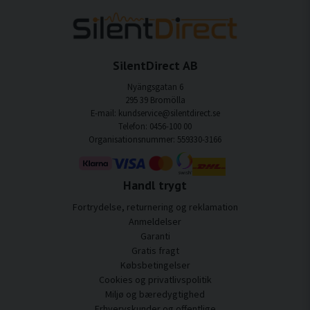
SilentDirect AB
Nyängsgatan 6
295 39 Bromölla
E-mail: kundservice@silentdirect.se
Telefon: 0456-100 00
Organisationsnummer: 559330-3166
Handl trygt
Fortrydelse, returnering og reklamation
Anmeldelser
Garanti
Gratis fragt
Købsbetingelser
Cookies og privatlivspolitik
Miljø og bæredygtighed
Erhvervskunder og offentlige