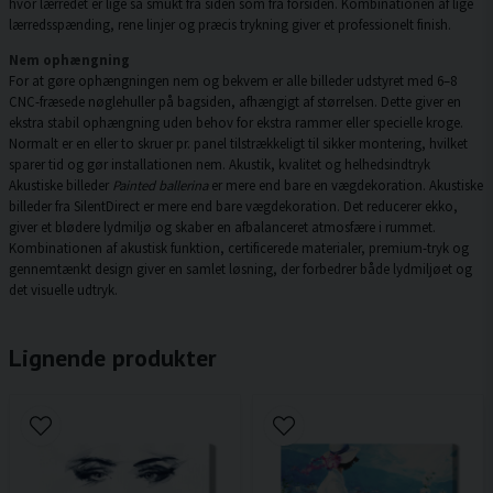
hvor lærredet er lige så smukt fra siden som fra forsiden. Kombinationen af lige
lærredsspænding, rene linjer og præcis trykning giver et professionelt finish.
Nem ophængning
For at gøre ophængningen nem og bekvem er alle billeder udstyret med 6–8
CNC-fræsede nøglehuller på bagsiden, afhængigt af størrelsen. Dette giver en
ekstra stabil ophængning uden behov for ekstra rammer eller specielle kroge.
Normalt er en eller to skruer pr. panel tilstrækkeligt til sikker montering, hvilket
sparer tid og gør installationen nem. Akustik, kvalitet og helhedsindtryk
Akustiske billeder
Painted ballerina
er mere end bare en vægdekoration. Akustiske
billeder fra SilentDirect er mere end bare vægdekoration. Det reducerer ekko,
giver et blødere lydmiljø og skaber en afbalanceret atmosfære i rummet.
Kombinationen af akustisk funktion, certificerede materialer, premium-tryk og
gennemtænkt design giver en samlet løsning, der forbedrer både lydmiljøet og
det visuelle udtryk.
Lignende produkter