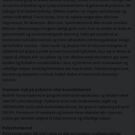
en ramme af fyrretræ og en lydabsorberende kerne af genanvendt polyester, der
bidrager til et blødere lydmiljø. Effekten mærkes i et roligere samtalemiljø og
mindre lydtræthed. Placer tavlen, hvor du oplever meget ekko eller høje
støjniveauer, for eksempel i åbne rum, hjemmekontorer eller sociale områder.
Motiver i denne kategori fungerer særligt godt i rum, hvor du ønsker at skabe en
gennemtænkt og sammenhængende stemning. Dette gør panelet let at
kombinere med både neutrale og mere udtryksfulde indretningsdetaljer. Design,
der forbedrer rummet – både visuelt og akustisk Ved at reducere mængden af
reflekteret lyd skaber panelet et mere harmonisk lydbillede, hvor det er lettere at
slappe af, arbejde eller socialisere sig. Den afbalancerede absorption gør lyden
blødere og forbedrer rumakustikken i stuer og kontorer samt soveværelser og
offentlige miljøer. Samtidig fremhæver den høje kvalitet i trykteknologien lyset,
farverne og detaljerne i motivet, hvilket skaber en harmonisk stemning i
rummet.
Premium-tryk på polyester eller bomuldslærred
Motivet
Painted ballerina
er gengivet med høj farvepræcision og detaljer takket
være HP Latex-teknologi. Trykket er lavet med vandbaserede, lugtfri og
GREENGUARD Gold-certificerede blækpatroner, der giver en opløsning på op til
300 DPI. Farverne er UV-resistente og bevarer deres intensitet selv i lyse rum,
hvilket gør lærredet velegnet til både hjemmet og offentlige miljøer.
Polyesterlærred
Polyesterlærredet (260 g/m²) giver en glat og moderne overflade med høj