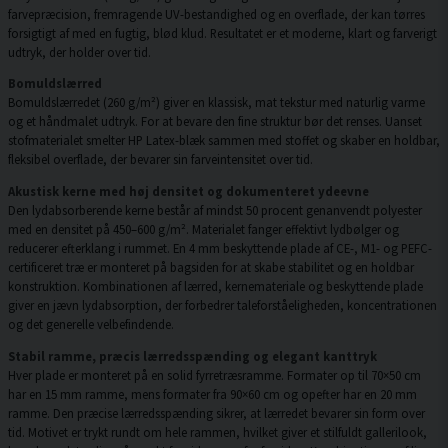
farvepræcision, fremragende UV-bestandighed og en overflade, der kan tørres
forsigtigt af med en fugtig, blød klud. Resultatet er et moderne, klart og farverigt
udtryk, der holder over tid.
Bomuldslærred
Bomuldslærredet (260 g/m²) giver en klassisk, mat tekstur med naturlig varme
og et håndmalet udtryk. For at bevare den fine struktur bør det renses. Uanset
stofmaterialet smelter HP Latex-blæk sammen med stoffet og skaber en holdbar,
fleksibel overflade, der bevarer sin farveintensitet over tid.
Akustisk kerne med høj densitet og dokumenteret ydeevne
Den lydabsorberende kerne består af mindst 50 procent genanvendt polyester
med en densitet på 450–600 g/m². Materialet fanger effektivt lydbølger og
reducerer efterklang i rummet. En 4 mm beskyttende plade af CE-, M1- og PEFC-
certificeret træ er monteret på bagsiden for at skabe stabilitet og en holdbar
konstruktion. Kombinationen af lærred, kernemateriale og beskyttende plade
giver en jævn lydabsorption, der forbedrer taleforståeligheden, koncentrationen
og det generelle velbefindende.
Stabil ramme, præcis lærredsspænding og elegant kanttryk
Hver plade er monteret på en solid fyrretræsramme. Formater op til 70×50 cm
har en 15 mm ramme, mens formater fra 90×60 cm og opefter har en 20 mm
ramme. Den præcise lærredsspænding sikrer, at lærredet bevarer sin form over
tid. Motivet er trykt rundt om hele rammen, hvilket giver et stilfuldt gallerilook,