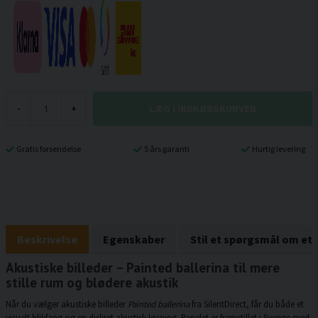
LÆG I INDKØBSKURVEN
-
+
Gratis forsendelse
5 års garanti
Hurtig levering
Beskrivelse
Egenskaber
Stil et spørgsmål om et
Akustiske billeder – Painted ballerina til mere
stille rum og blødere akustik
Når du vælger akustiske billeder
Painted ballerina
fra SilentDirect, får du både et
visuelt blikfang og en diskret akustisk løsning. Panelet er fremstillet i Sverige med