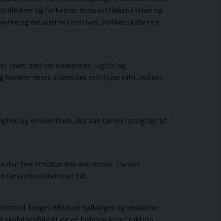
en blødere og forbedrer rumakustikken i stuer og
verne og detaljerne i motivet, hvilket skaber en
er lavet med vandbaserede, lugtfri og
bevarer deres intensitet selv i lyse rum, hvilket
hed og en overflade, der kan tørres forsigtigt af
 den fine struktur bør det renses. Uanset
 farveintensitet over tid.
rialet fanger effektivt lydbølger og reducerer
t skabe stabilitet og en holdbar konstruktion.