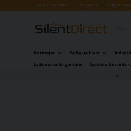
Gratis forsendelse
5 års garanti
Hurtig leverin
Køretøjer
Bolig og hjem
Industr
Lydisolerende gardiner
Lydabsorberende r
Hjem