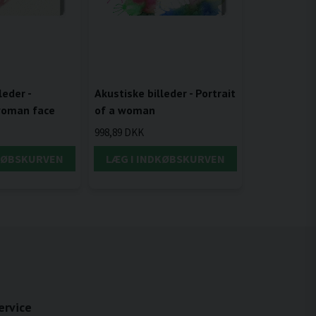
leder -
Akustiske billeder - Portrait
woman face
of a woman
998,89 DKK
DKØBSKURVEN
LÆG I INDKØBSKURVEN
ervice