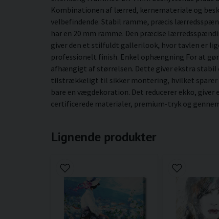
Kombinationen af lærred, kernemateriale og besky
velbefindende. Stabil ramme, præcis lærredsspæn
har en 20 mm ramme. Den præcise lærredsspænding 
giver den et stilfuldt gallerilook, hvor tavlen er 
professionelt finish. Enkel ophængning For at g
afhængigt af størrelsen. Dette giver ekstra stabil
tilstrækkeligt til sikker montering, hvilket sparer
bare en vægdekoration. Det reducerer ekko, giver
certificerede materialer, premium-tryk og gennemt
Lignende produkter