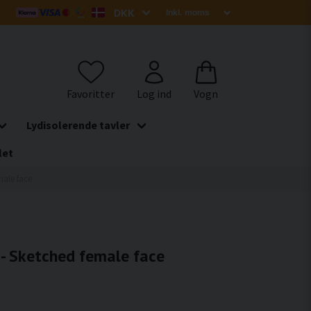
Lydisolerende tavler
let
male face
 - Sketched female face