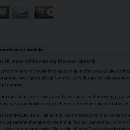
rgsmål om et produkt
e til mere stille rum og blødere akustik
ace
kombinerer et motiv i høj opløsning med avanceret akustisk tek
æramme, hvor indersiden af rammen er fyldt med en lydabsorbere
nt i rummet.
i rum med hårde overflader, hvor lyden kastes mellem vægge, gulve
gheden, koncentrationen og det generelle velbefindende i stuer, 
je støjniveauer, f.eks. i åbne rum, hjemmekontorer eller sociale o
ænkt og sammenhængende stemning. Det gør panelet let at kombi
– både visuelt og akustisk Akustiske billeder Det lydabsorberende