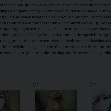
ttende plade giver en jævn lydabsorption, der forbedrer talefor
ding og elegant kanttryk Formater op til 70×50 cm har en 15 mm
sikrer, at tavlen bevarer sin form over tid. Motivet
Sketched fem
lige så smuk fra siden som fra forsiden. Kombinationen af lige lærr
øre ophængningen nem og bekvem er alle lærreder udstyret med 6
 ophængning uden behov for ekstra rammer eller specielle kroge. N
 tid og gør installationen nem. Akustik, kvalitet og helhedsindtryk
 et blødere lydmiljø og skaber en afbalanceret atmosfære i rumme
ænkt design giver en samlet løsning, der forbedrer både lydmiljøe