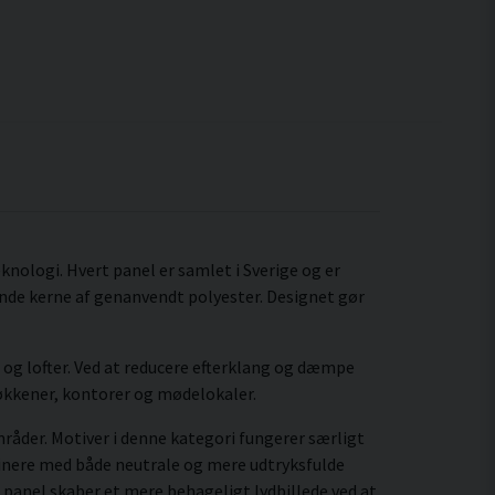
nologi. Hvert panel er samlet i Sverige og er
nde kerne af genanvendt polyester. Designet gør
 og lofter. Ved at reducere efterklang og dæmpe
køkkener, kontorer og mødelokaler.
mråder. Motiver i denne kategori fungerer særligt
nere med både neutrale og mere udtryksfulde
 panel skaber et mere behageligt lydbillede ved at