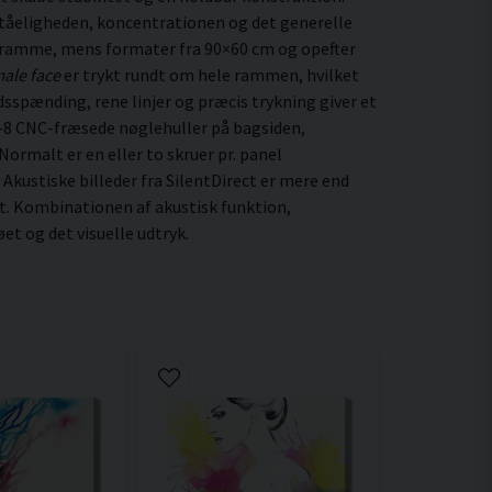
ståeligheden, koncentrationen og det generelle
 ramme, mens formater fra 90×60 cm og opefter
ale face
er trykt rundt om hele rammen, hvilket
edsspænding, rene linjer og præcis trykning giver et
–8 CNC-fræsede nøglehuller på bagsiden,
ormalt er en eller to skruer pr. panel
 Akustiske billeder fra SilentDirect er mere end
t. Kombinationen af akustisk funktion,
t og det visuelle udtryk.