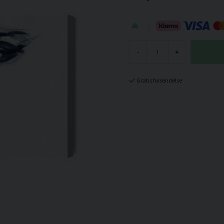
-
+
Gratis forsendelse