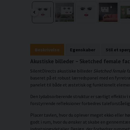
Beskrivelse
Egenskaber
Stil et spø
Akustiske billeder – Sketched female fac
SilentDirects akustiske billeder
Sketched female f
baseret på et robust lærredspanel med en fyrretr
panelet til både et æstetisk og funktionelt eleme
Den lydabsorberende struktur er særligt effektiv 
forstyrrende refleksioner forbedres taleforståeli
Placer tavlen, hvor du oplever meget ekko eller hø
godt i rum, hvor du ønsker at skabe en gennemt
indretningsdetaljer. Design, der forbedrer rummet 