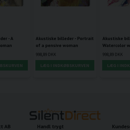
der - A
Akustiske billeder - Portrait
Akustiske bil
 woman
of a pensive woman
Watercolor 
998,89 DKK
998,89 DKK
ØBSKURVEN
LÆG I INDKØBSKURVEN
LÆG I IN
ct AB
Handl trygt
Kundes