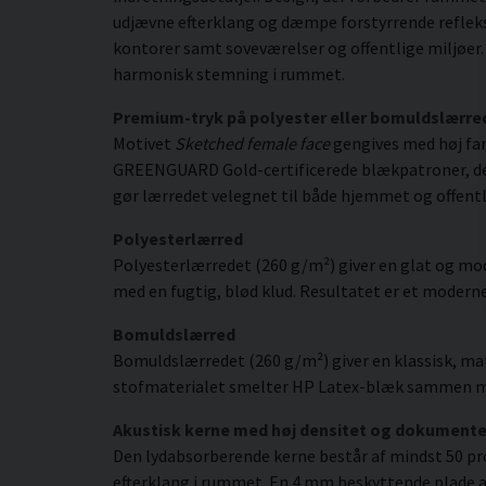
udjævne efterklang og dæmpe forstyrrende refleksi
kontorer samt soveværelser og offentlige miljøer. 
harmonisk stemning i rummet.
Premium-tryk på polyester eller bomuldslærre
Motivet
Sketched female face
gengives med høj far
GREENGUARD Gold-certificerede blækpatroner, der gi
gør lærredet velegnet til både hjemmet og offentl
Polyesterlærred
Polyesterlærredet (260 g/m²) giver en glat og mod
med en fugtig, blød klud. Resultatet er et moderne,
Bomuldslærred
Bomuldslærredet (260 g/m²) giver en klassisk, mat
stofmaterialet smelter HP Latex-blæk sammen med s
Akustisk kerne med høj densitet og dokument
Den lydabsorberende kerne består af mindst 50 pr
efterklang i rummet. En 4 mm beskyttende plade af